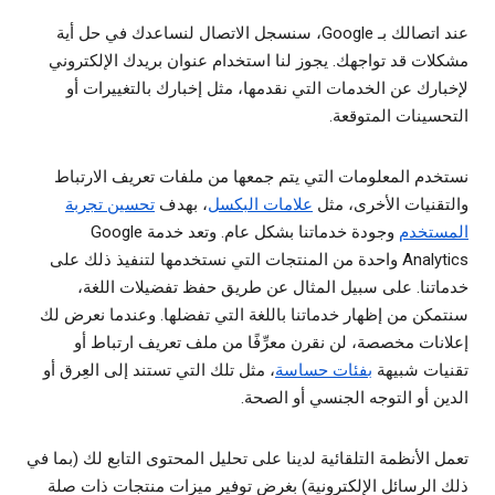
عند اتصالك بـ Google، سنسجل الاتصال لنساعدك في حل أية
مشكلات قد تواجهك. يجوز لنا استخدام عنوان بريدك الإلكتروني
لإخبارك عن الخدمات التي نقدمها، مثل إخبارك بالتغييرات أو
التحسينات المتوقعة.
نستخدم المعلومات التي يتم جمعها من ملفات تعريف الارتباط
والتقنيات الأخرى، مثل
علامات البكسل
، بهدف
تحسين تجربة
المستخدم
وجودة خدماتنا بشكل عام. وتعد خدمة Google
Analytics واحدة من المنتجات التي نستخدمها لتنفيذ ذلك على
خدماتنا. على سبيل المثال عن طريق حفظ تفضيلات اللغة،
سنتمكن من إظهار خدماتنا باللغة التي تفضلها. وعندما نعرض لك
إعلانات مخصصة، لن نقرن معرِّفًا من ملف تعريف ارتباط أو
تقنيات شبيهة
بفئات حساسة
، مثل تلك التي تستند إلى العِرق أو
الدين أو التوجه الجنسي أو الصحة.
تعمل الأنظمة التلقائية لدينا على تحليل المحتوى التابع لك (بما في
ذلك الرسائل الإلكترونية) بغرض توفير ميزات منتجات ذات صلة