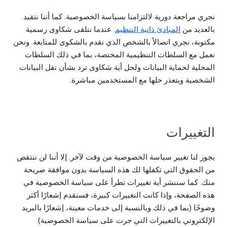
نجري مراجعة دورية لالتزامنا بسياسة الخصوصية. كما أننا نتقيد
بالعديد من
المبادئ ذاتية التنظيم
. عندما نتلقى شكاوى رسمية
مكتوبة، نجري اتصالاً بالشخص الذي تقدم بالشكوى للمتابعة. ونحن
نعمل مع السلطات التنظيمية المختصة، بما في ذلك السلطات
المحلية لحماية البيانات ولحل أية شكاوى ترد بشأن نقل البيانات
الشخصية ويتعذر حلها مع المستخدمين مباشرة.
التغييرات
يجوز لنا تغيير سياسة الخصوصية من وقت لآخر. إلا أننا لن ننتقص
من الحقوق التي تكفلها لك هذه السياسة بدون موافقة صريحة
منك. كما سننشر أية تغييرات تطرأ على سياسة الخصوصية في
هذه الصفحة، وإذا كانت التغييرات كبيرة، فسنقدم إشعارًا أكثر
وضوحًا (بما في ذلك وبالنسبة إلى خدمات معينة، إشعارًا بالبريد
الإلكتروني بالتغييرات التي جرت على سياسة الخصوصية).