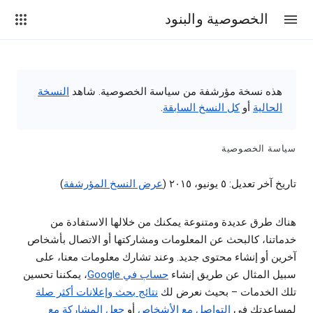
الخصوصية والبنود
هذه نسخة مؤرشفة من سياسة الخصوصية. شاهد
النسخة
الحالية
أو
كل النسخ السابقة
.
سياسة الخصوصية
تاريخ آخر تعديل: ٥ يونيو، ٢٠١٥ (
عرض النسخ المؤرشفة
)
هناك طرق عديدة ومتنوعة يمكنك من خلالها الاستفادة من
خدماتنا، كالبحث عن المعلومات ومشاركتها أو الاتصال بأشخاص
آخرين أو إنشاء محتوى جديد. وعند تشارك معلومات معنا، على
سبيل المثال عن طريق إنشاء
حساب في Google
، يمكننا تحسين
تلك الخدمات – بحيث نعرض لك
نتائج بحث وإعلانات أكثر صلة
لمساعدتك في
التواصل مع الأشخاص
أو
جعل المشاركة مع