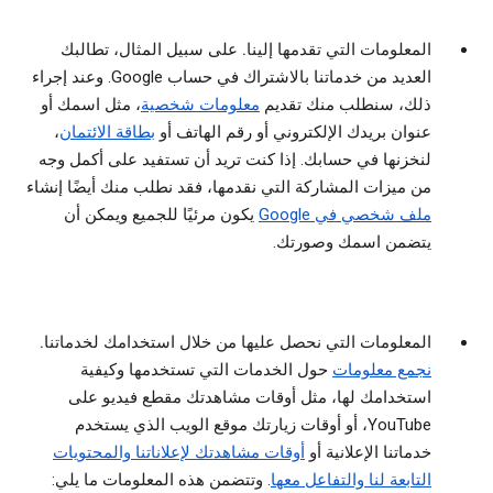
المعلومات التي تقدمها إلينا.
على سبيل المثال، تطالبك
العديد من خدماتنا بالاشتراك في حساب Google. وعند إجراء
ذلك، سنطلب منك تقديم
معلومات شخصية
، مثل اسمك أو
عنوان بريدك الإلكتروني أو رقم الهاتف أو
بطاقة الائتمان
،
لنخزنها في حسابك. إذا كنت تريد أن تستفيد على أكمل وجه
من ميزات المشاركة التي نقدمها، فقد نطلب منك أيضًا إنشاء
ملف شخصي في Google
يكون مرئيًا للجميع ويمكن أن
يتضمن اسمك وصورتك.
المعلومات التي نحصل عليها من خلال استخدامك لخدماتنا.
نجمع معلومات
حول الخدمات التي تستخدمها وكيفية
استخدامك لها، مثل أوقات مشاهدتك مقطع فيديو على
YouTube، أو أوقات زيارتك موقع الويب الذي يستخدم
خدماتنا الإعلانية أو
أوقات مشاهدتك لإعلاناتنا والمحتويات
التابعة لنا والتفاعل معها
. وتتضمن هذه المعلومات ما يلي: