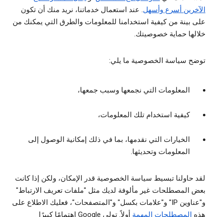
الآخرين أسرع وأسهل
. عند استعمال خدماتنا، نريد منك أن تكون
على بينة من كيفية استخدامنا للمعلومات والطرق التي يمكنك من
خلالها حماية خصوصيتك.
توضح سياسة الخصوصية ما يلي:
المعلومات التي نجمعها وسبب جمعها،
كيفية استخدام تلك المعلومات،
الخيارات التي نقدمها، بما في ذلك إمكانية الوصول إلى
المعلومات وتحديثها.
لقد حاولنا تبسيط سياسة الخصوصية قدر الإمكان، ولكن إذا كانت
بعض المصطلحات غير مألوفة لديك مثل "ملفات تعريف الارتباط"
و"عناوين IP" و"علامات بكسل" و"المتصفحات"، فعليك الاطلاع على
هذه
المصطلحات المهمة
أولاً. تولي Google اهتمامًا كبيرًا