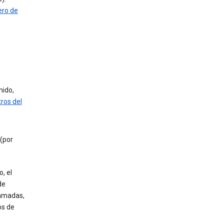
ro de
nido,
tros del
 (por
, el
de
lamadas,
os de