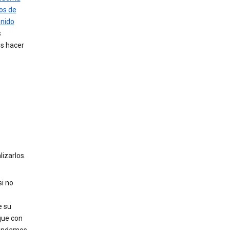
os de
enido
s
s hacer
izarlos.
i no
e su
que con