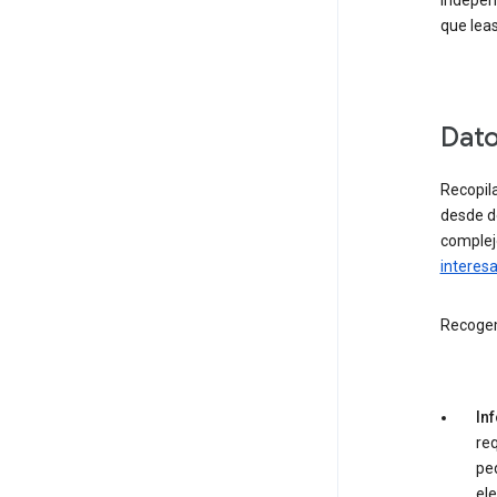
indepen
que leas
Dato
Recopil
desde d
complej
interesa
Recogem
In
req
pe
ele