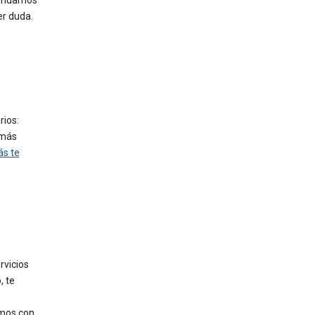
mendamos
er duda.
rios:
 más
ás te
rvicios
, te
mos con