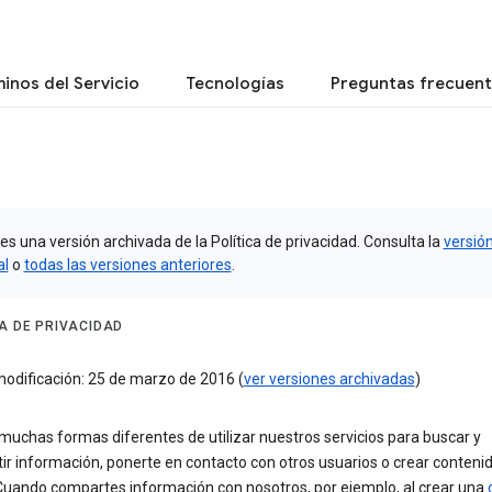
inos del Servicio
Tecnologías
Preguntas frecuen
es una versión archivada de la Política de privacidad. Consulta la
versió
al
o
todas las versiones anteriores
.
CA DE PRIVACIDAD
modificación: 25 de marzo de 2016 (
ver versiones archivadas
)
muchas formas diferentes de utilizar nuestros servicios para buscar y
r información, ponerte en contacto con otros usuarios o crear conteni
Cuando compartes información con nosotros, por ejemplo, al crear una