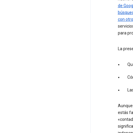
de Goog
búsqued
con otro
servici
para pro
La prese
Qué
Có
Las
Aunque h
estás fa
«contad
signific