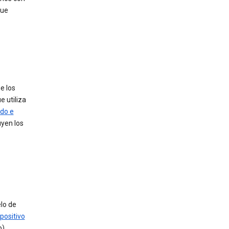
que
e los
e utiliza
ido e
uyen los
lo de
positivo
).