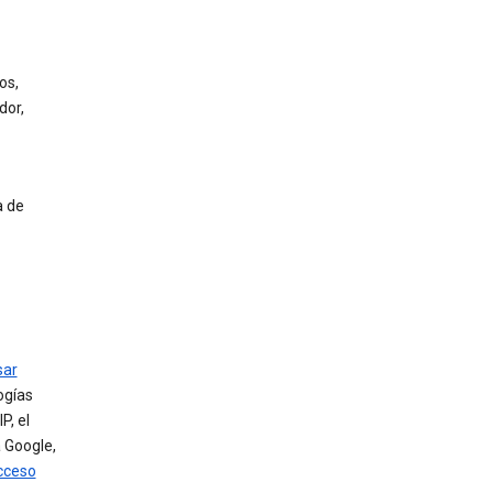
os,
dor,
a de
sar
ogías
P, el
 Google,
cceso