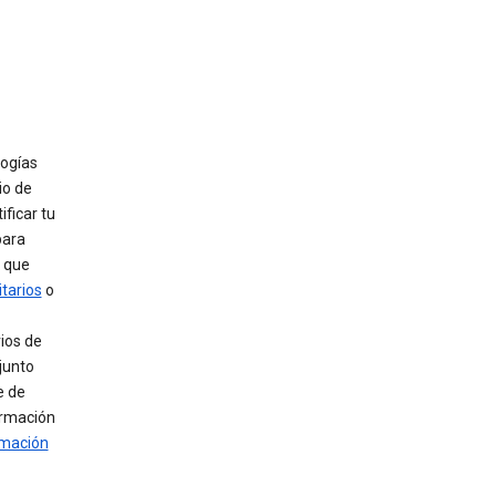
logías
io de
ificar tu
para
s que
itarios
o
ios de
 junto
e de
formación
rmación