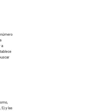
e número
a
 a
stablece
buscar
como,
5) y las