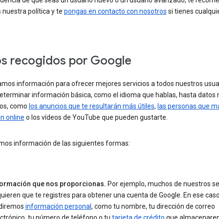
dencia de que seas un usuario nuevo o un usuario avanzado, te reco
 nuestra política y te
pongas en contacto con nosotros
si tienes cualqui
s recogidos por Google
amos información para ofrecer mejores servicios a todos nuestros usua
eterminar información básica, como el idioma que hablas, hasta datos
os, como
los anuncios que te resultarán más útiles
,
las personas que m
n online
o los vídeos de YouTube que pueden gustarte.
os información de las siguientes formas:
formación que nos proporcionas.
Por ejemplo, muchos de nuestros se
uieren que te registres para obtener una cuenta de Google. En ese caso
diremos
información personal
, como tu nombre, tu dirección de correo
ctrónico, tu número de teléfono o tu
tarjeta de crédito
que almacenare