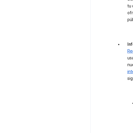
tu 
of
púb
In
Re
usa
nue
int
sig