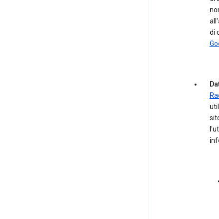
nom
all
di 
Go
Dat
Ra
uti
sit
l'u
in