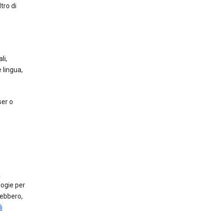
tro di
li,
 lingua,
ser o
d
logie per
ebbero,
i