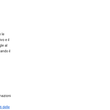
 le
vo e il
le al
ando il
mazioni
i delle