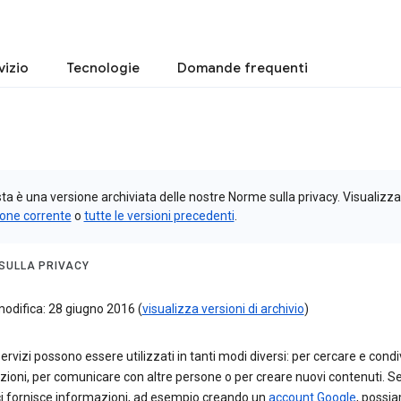
vizio
Tecnologie
Domande frequenti
a è una versione archiviata delle nostre Norme sulla privacy. Visualizza
ione corrente
o
tutte le versioni precedenti
.
SULLA PRIVACY
odifica: 28 giugno 2016 (
visualizza versioni di archivio
)
 servizi possono essere utilizzati in tanti modi diversi: per cercare e cond
ioni, per comunicare con altre persone o per creare nuovi contenuti. S
ci fornisce informazioni, ad esempio creando un
account Google
, possi