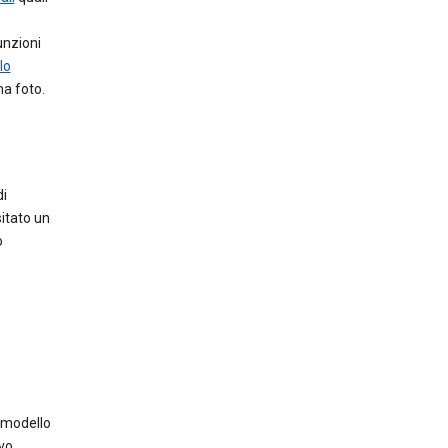
unzioni
lo
a foto.
di
itato un
o
 modello
vo,