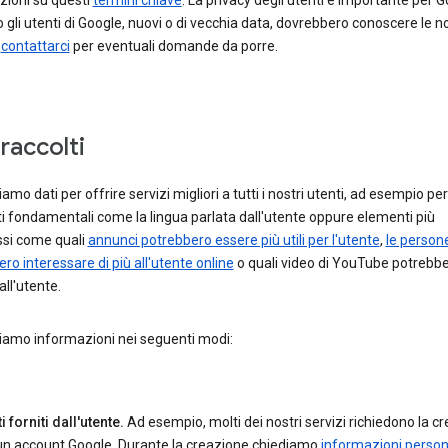
zioni su questi
termini chiave
. La privacy degli utenti è importante per G
 gli utenti di Google, nuovi o di vecchia data, dovrebbero conoscere le n
e
contattarci
per eventuali domande da porre.
 raccolti
amo dati per offrire servizi migliori a tutti i nostri utenti, ad esempio pe
 fondamentali come la lingua parlata dall'utente oppure elementi più
si come quali
annunci potrebbero essere più utili per l'utente
,
le person
ro interessare di più all'utente online
o quali video di YouTube potrebb
all'utente.
iamo informazioni nei seguenti modi:
i forniti dall'utente.
Ad esempio, molti dei nostri servizi richiedono la c
 un account Google. Durante la creazione chiediamo
informazioni person