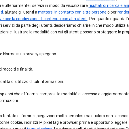
re ulteriormente i servizi in modo da visualizzare
risultati di ricerca e a
ti
, aiutare gli utenti a
mettersi in contatto con altre persone
o per
render
 veloce la condivisione di contenuti con altri utenti
. Per quanto riguarda l'
ri servizi da parte degli utenti, desideriamo chiarire in che modo utilizzi
ioni e illustrare le modalità con cui gli utenti possono proteggere la pro
e Norme sulla privacy spiegano:
i raccolti e finalità.
alità di utilizzo di tali informazioni.
opzioni che offriamo, compresi la modalità di accesso e aggiornamento
ormazioni.
 tentato di fornire spiegazioni molto semplici, ma qualora non si cono
come cookie, indirizzi IP, pixel tag e browser, prima è opportuno leggere