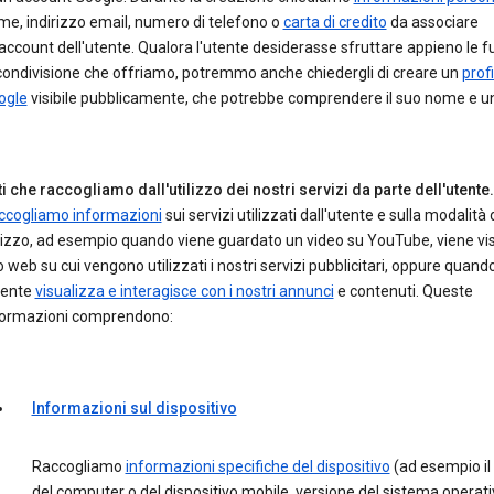
e, indirizzo email, numero di telefono o
carta di credito
da associare
'account dell'utente. Qualora l'utente desiderasse sfruttare appieno le f
condivisione che offriamo, potremmo anche chiedergli di creare un
profi
ogle
visibile pubblicamente, che potrebbe comprendere il suo nome e un
i che raccogliamo dall'utilizzo dei nostri servizi da parte dell'utente.
ccogliamo informazioni
sui servizi utilizzati dall'utente e sulla modalità 
lizzo, ad esempio quando viene guardato un video su YouTube, viene vis
o web su cui vengono utilizzati i nostri servizi pubblicitari, oppure quand
tente
visualizza e interagisce con i nostri annunci
e contenuti. Queste
formazioni comprendono:
Informazioni sul dispositivo
Raccogliamo
informazioni specifiche del dispositivo
(ad esempio il
del computer o del dispositivo mobile, versione del sistema operati