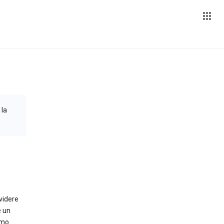
 la
ividere
e un
amo