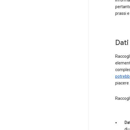
informa
pertanto
prassi 
Dati
Raccogli
elementi
comples
potrebbe
piacere 
Raccogl
Dat
di