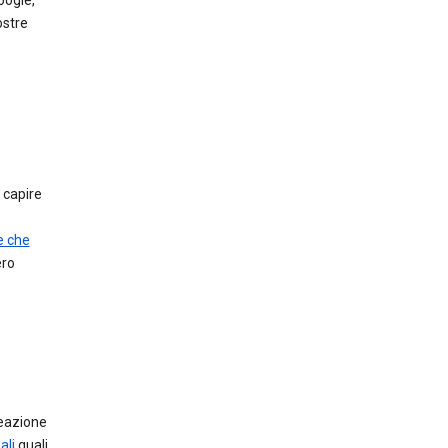
oogle,
ostre
r capire
e che
ero
reazione
ali
quali