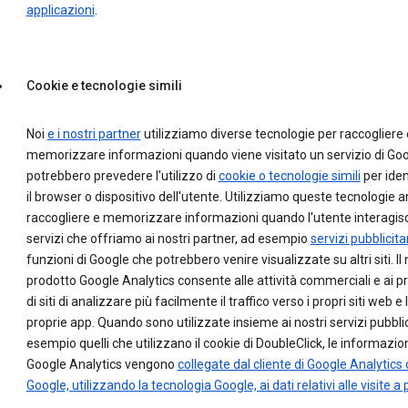
applicazioni
.
Cookie e tecnologie simili
Noi
e i nostri partner
utilizziamo diverse tecnologie per raccogliere 
memorizzare informazioni quando viene visitato un servizio di Goo
potrebbero prevedere l'utilizzo di
cookie o tecnologie simili
per iden
il browser o dispositivo dell'utente. Utilizziamo queste tecnologie 
raccogliere e memorizzare informazioni quando l'utente interagisc
servizi che offriamo ai nostri partner, ad esempio
servizi pubblicitar
funzioni di Google che potrebbero venire visualizzate su altri siti. Il
prodotto Google Analytics consente alle attività commerciali e ai pr
di siti di analizzare più facilmente il traffico verso i propri siti web e 
proprie app. Quando sono utilizzate insieme ai nostri servizi pubblic
esempio quelli che utilizzano il cookie di DoubleClick, le informazion
Google Analytics vengono
collegate dal cliente di Google Analytics 
Google, utilizzando la tecnologia Google, ai dati relativi alle visite a p