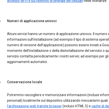
accesso Wi-Fi e sui ripetitori di segnale dei cellulari
nelle vicinanze.
Numeri di applicazione univoci
Alcuni servizi hanno un numero di applicazione univoco. Il numero e
informazioni sull’installazione (ad esempio il tipo di sistema operati
numero di versione dell’applicazione) possono essere inviati a Goog
momento dell’installazione o della disinstallazione del servizio o qu
servizio contatta periodicamente i nostri server, ad esempio per gli
aggiornamenti automatici.
Conservazione locale
Potremmo raccogliere e memorizzare informazioni (incluse infor
personali) localmente sul dispositivo utilizzando meccanismi quali
l'archiviazione web tramite browser
(incluso HTML 5) e
cache di dat