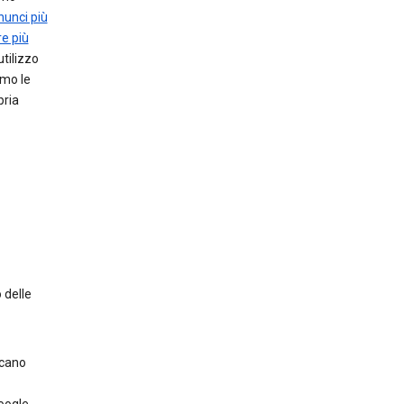
nnunci più
e più
utilizzo
amo le
pria
 delle
scano