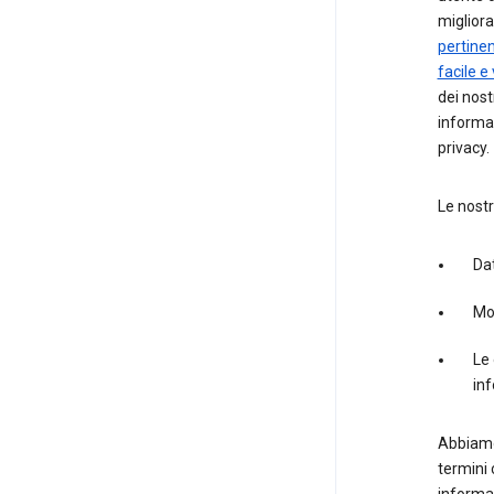
migliora
pertinen
facile e
dei nost
informaz
privacy.
Le nostr
Dat
Mod
Le 
inf
Abbiamo
termini 