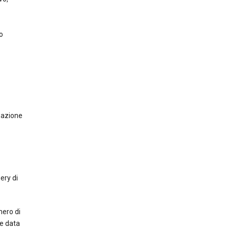
o
zzazione
ery di
mero di
 e data