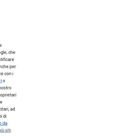
e
gle, che
tificare
anche per
e con i
i
o
 nostro
oprietari
le
itari, ad
i di
o da
iù siti
.