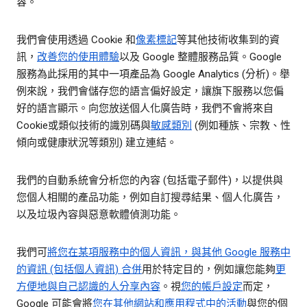
容。
我們會使用透過 Cookie 和
像素標記
等其他技術收集到的資
訊，
改善您的使用體驗
以及 Google 整體服務品質。Google
服務為此採用的其中一項產品為 Google Analytics (分析)。舉
例來說，我們會儲存您的語言偏好設定，讓旗下服務以您偏
好的語言顯示。向您放送個人化廣告時，我們不會將來自
Cookie或類似技術的識別碼與
敏感類別
(例如種族、宗教、性
傾向或健康狀況等類別) 建立連結。
我們的自動系統會分析您的內容 (包括電子郵件)，以提供與
您個人相關的產品功能，例如自訂搜尋結果、個人化廣告，
以及垃圾內容與惡意軟體偵測功能。
我們可
將您在某項服務中的個人資訊，與其他 Google 服務中
的資訊 (包括個人資訊) 合併
用於特定目的，例如讓您能夠
更
方便地與自己認識的人分享內容
。視
您的帳戶設定
而定，
Google 可能會將
您在其他網站和應用程式中的活動
與您的個