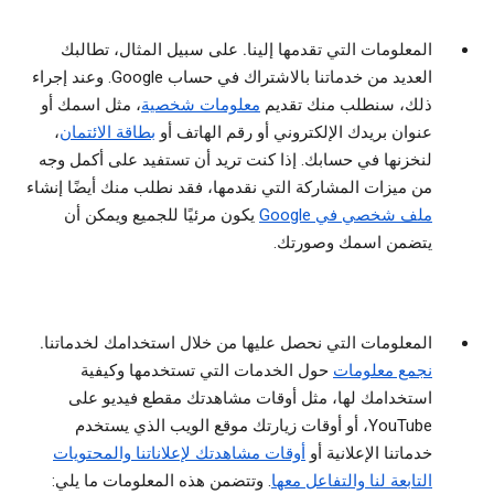
المعلومات التي تقدمها إلينا.
على سبيل المثال، تطالبك
العديد من خدماتنا بالاشتراك في حساب Google. وعند إجراء
ذلك، سنطلب منك تقديم
معلومات شخصية
، مثل اسمك أو
عنوان بريدك الإلكتروني أو رقم الهاتف أو
بطاقة الائتمان
،
لنخزنها في حسابك. إذا كنت تريد أن تستفيد على أكمل وجه
من ميزات المشاركة التي نقدمها، فقد نطلب منك أيضًا إنشاء
ملف شخصي في Google
يكون مرئيًا للجميع ويمكن أن
يتضمن اسمك وصورتك.
المعلومات التي نحصل عليها من خلال استخدامك لخدماتنا.
نجمع معلومات
حول الخدمات التي تستخدمها وكيفية
استخدامك لها، مثل أوقات مشاهدتك مقطع فيديو على
YouTube، أو أوقات زيارتك موقع الويب الذي يستخدم
خدماتنا الإعلانية أو
أوقات مشاهدتك لإعلاناتنا والمحتويات
التابعة لنا والتفاعل معها
. وتتضمن هذه المعلومات ما يلي: