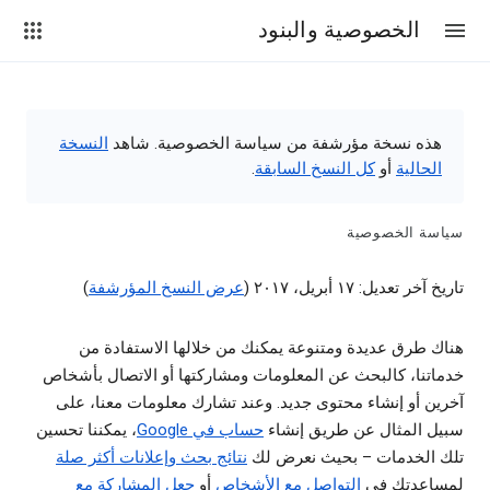
الخصوصية والبنود
هذه نسخة مؤرشفة من سياسة الخصوصية. شاهد
النسخة
الحالية
أو
كل النسخ السابقة
.
سياسة الخصوصية
تاريخ آخر تعديل: ١٧ أبريل، ٢٠١٧ (
عرض النسخ المؤرشفة
)
هناك طرق عديدة ومتنوعة يمكنك من خلالها الاستفادة من
خدماتنا، كالبحث عن المعلومات ومشاركتها أو الاتصال بأشخاص
آخرين أو إنشاء محتوى جديد. وعند تشارك معلومات معنا، على
سبيل المثال عن طريق إنشاء
حساب في Google
، يمكننا تحسين
تلك الخدمات – بحيث نعرض لك
نتائج بحث وإعلانات أكثر صلة
لمساعدتك في
التواصل مع الأشخاص
أو
جعل المشاركة مع