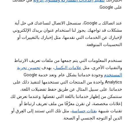
اختياراتك
لتقييد إعدادات المشاركة ومستوى الرؤية
في حسابك
على Google.
عند اتصالك بـ Google، سنسجل الاتصال لنساعدك في حل أية
مشكلات قد تواجهك. يجوز لنا استخدام عنوان بريدك الإلكتروني
لإخبارك عن الخدمات التي نقدمها، مثل إخبارك بالتغييرات أو
التحسينات المتوقعة.
نستخدم المعلومات التي يتم جمعها من ملفات تعريف الارتباط
والتقنيات الأخرى، مثل
علامات البكسل
، بهدف
تحسين تجربة
المستخدم
وجودة خدماتنا بشكل عام. وتعد خدمة Google
Analytics واحدة من المنتجات التي نستخدمها لتنفيذ ذلك على
خدماتنا. على سبيل المثال عن طريق حفظ تفضيلات اللغة،
سنتمكن من إظهار خدماتنا باللغة التي تفضلها. وعندما نعرض لك
إعلانات مخصصة، لن نقرن معرِّفًا من ملف تعريف ارتباط أو
تقنيات شبيهة
بفئات حساسة
، مثل تلك التي تستند إلى العِرق أو
الدين أو التوجه الجنسي أو الصحة.