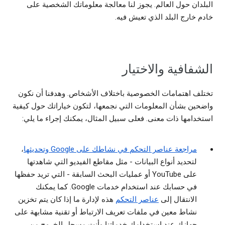
البلدان حول العالم. يجوز لنا معالجة معلوماتك الشخصية على
خادم خارج البلد الذي تعيش فيه.
الشفافية والاختيار
تختلف اهتمامات الخصوصية باختلاف الأشخاص. وهدفنا أن نكون
واضحين بشأن المعلومات التي نجمعها، لتكون خياراتك حول كيفية
استخدامها ذات معنى. فعلى سبيل المثال، يمكنك إجراء ما يلي:
مراجعة عناصر التحكم في نشاطك على Google وتحديثها
،
لتحديد أنواع البيانات - مثل مقاطع الفيديو التي شاهدتها
على YouTube أو عمليات البحث السابقة - التي تريد حفظها
في حسابك عند استخدام خدمات Google. كما يمكنك
الانتقال إلى
عناصر التحكم
هذه لإدارة ما إذا كان يتم تخزين
نشاط معين في ملفات تعريف الارتباط أو تقنية مشابهة على
جهازك عند استخدامك خدماتنا وأنت مسجل الخروج من