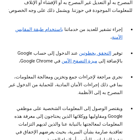
المصرح به أو التعديل غير المصرح به أو الإفشاء أو الإتلاف
للمعلومات الموجودة في حوزتنا. ويشمل ذلك على وجه الخصوص:
إجراء تشفير للعديد من خدماتنا
باستخدام طبقة المقابس
الآمنة
،
توفير
التحقق بخطوتين
عند الدخول إلى حساب Google
بالإضافة إلى
ميزة التصفح الآمن
في Google Chrome،
نجري مراجعة لإجراءات جمع وتخزين ومعالجة المعلومات،
بما في ذلك إجراءات الأمان المادية، للحماية من الدخول غير
المصرح به إلى الأنظمة.
ويقتصر الوصول إلى المعلومات الشخصية على موظفي
Google ومقاوليها ووكلائها الذين يحتاجون إلى معرفة هذه
المعلومات لمعالجتها بالنيابة عنا والذين لديهم التزامات
تعاقدية صارمة بشأن السرية، بحيث يعرضهم الإخفاق في
تنفيذ التزاماتهم للتأديب أو لإنهاء الخدمة.