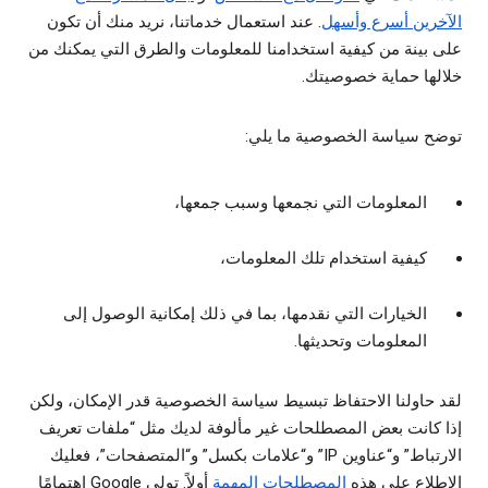
الآخرين أسرع وأسهل
. عند استعمال خدماتنا، نريد منك أن تكون
على بينة من كيفية استخدامنا للمعلومات والطرق التي يمكنك من
خلالها حماية خصوصيتك.
توضح سياسة الخصوصية ما يلي:
المعلومات التي نجمعها وسبب جمعها،
كيفية استخدام تلك المعلومات،
الخيارات التي نقدمها، بما في ذلك إمكانية الوصول إلى
المعلومات وتحديثها.
لقد حاولنا الاحتفاظ تبسيط سياسة الخصوصية قدر الإمكان، ولكن
إذا كانت بعض المصطلحات غير مألوفة لديك مثل “ملفات تعريف
الارتباط” و“عناوين IP” و“علامات بكسل” و“المتصفحات”، فعليك
الاطلاع على هذه
المصطلحات المهمة
أولاً. تولي Google اهتمامًا