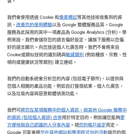
容。
我們會使用透過 Cookie 和
像素標記
等其他技術收集到的資
訊，
改善您的使用體驗
以及 Google 整體服務品質。Google
服務為此採用的其中一項產品為 Google Analytics (分析)。舉
例來說，我們會儲存您的語言偏好設定，讓旗下服務以您偏
好的語言顯示。向您放送個人化廣告時，我們不會將來自
Cookie或類似技術的識別碼與
敏感類別
(例如種族、宗教、性
傾向或健康狀況等類別) 建立連結。
我們的自動系統會分析您的內容 (包括電子郵件)，以提供與
您個人相關的產品功能，例如自訂搜尋結果、個人化廣告，
以及垃圾內容與惡意軟體偵測功能。
我們可
將您在某項服務中的個人資訊，與其他 Google 服務中
的資訊 (包括個人資訊) 合併
用於特定目的，例如讓您能夠
更
方便地與自己認識的人分享內容
。視
您的帳戶設定
而定，
Google 可能會將
您在其他網站和應用程式中的活動
與您的個