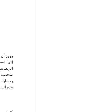
شخصية. ل
بحسابك في Google أو إدارتها أو حذفها، يمك
هذه السي