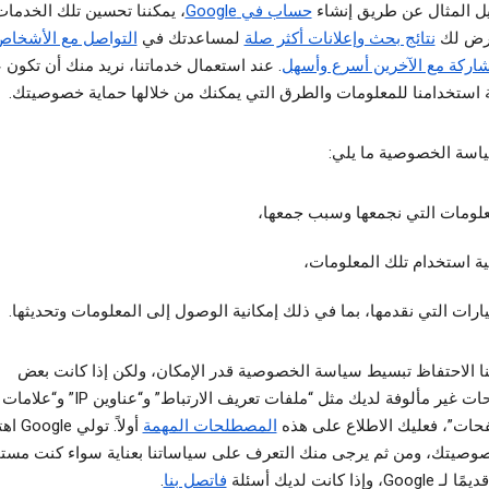
ل المثال عن طريق إنشاء
حساب في Google
، يمكننا تحسين تلك الخدمات
رض لك
نتائج بحث وإعلانات أكثر صلة
لمساعدتك في
التواصل مع الأشخا
اركة مع الآخرين أسرع وأسهل
. عند استعمال خدماتنا، نريد منك أن تكون 
 استخدامنا للمعلومات والطرق التي يمكنك من خلالها حماية خصوصيتك.
اسة الخصوصية ما يلي:
علومات التي نجمعها وسبب جمعها،
ية استخدام تلك المعلومات،
ارات التي نقدمها، بما في ذلك إمكانية الوصول إلى المعلومات وتحديثها.
نا الاحتفاظ تبسيط سياسة الخصوصية قدر الإمكان، ولكن إذا كانت بعض
المصطلحات غير مألوفة لديك مثل “ملفات تعريف الارتب
حات”، فعليك الاطلاع على هذه
المصطلحات المهمة
أولاً. تولي
خصوصيتك، ومن ثم يرجى منك التعرف على سياساتنا بعناية سواء كنت مستخ
G، وإذا كانت لديك أسئلة
فاتصل بنا
.