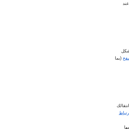
أو عند
شكل
صفح
(بما
نتقالك
رتباط
ها