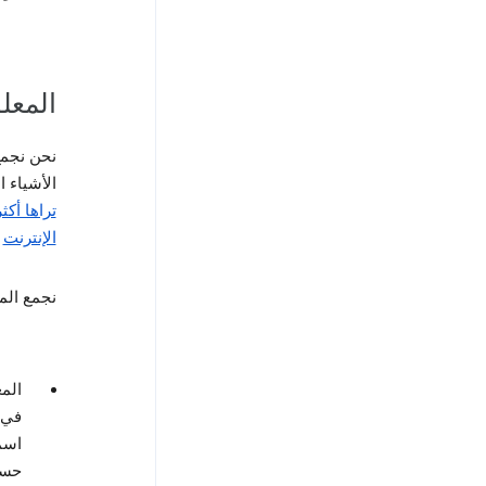
المعل
نحن نجمع
الأشياء ا
تراها أكث
الإنترنت
أ
نجمع الم
المع
في حساب Google
اسم
حسا