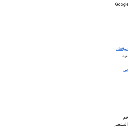
فات تعريف الارتباط التي قد تحدد متصفحك أو حسابك في Google
موقعك
قع، بما في ذلك عنوان IP وتقنية
 الهاتف
قم
التشغيل