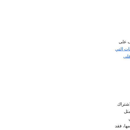
ف على
نات التي
على
اشتراك
مثل
ها، فقد