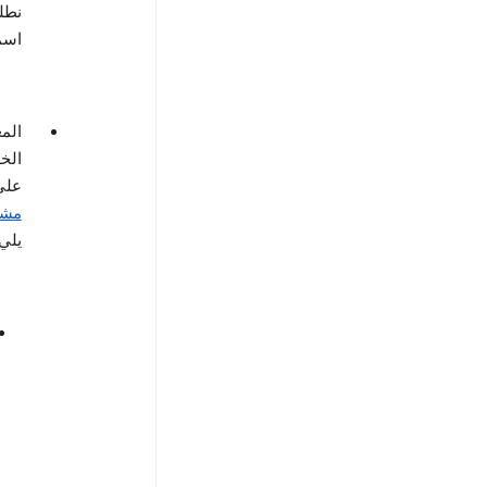
نطل
اسم
الم
الخ
على YouTube، أو أوقات زيارتك موقع الويب الذي ي
مشاه
يلي: