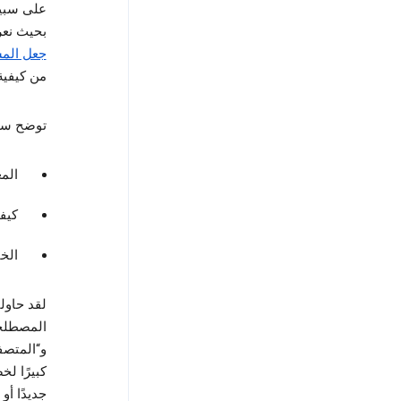
على سبي
بحيث نع
جعل المش
من كيفية
توضح سي
الم
كيف
الخي
لقد حاول
و“المتصف
كبيرًا ل
جديدًا أو قديمًا لـ oogle