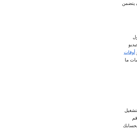
ن يتضمن
ل
يديو
أوقات
ات ما
تشغيل
قم
حسابك