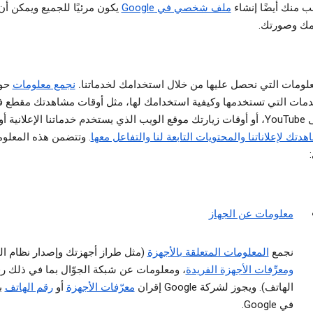
ب منك أيضًا إنشاء
ملف شخصي في Google
يكون مرئيًا للجميع ويمكن أ
ك وصورتك.
علومات التي نحصل عليها من خلال استخدامك لخدماتنا.
نجمع معلومات
حو
دمات التي تستخدمها وكيفية استخدامك لها، مثل أوقات مشاهدتك مقطع ف
ستخدم خدماتنا الإعلانية أو
دتك لإعلاناتنا والمحتويات التابعة لنا والتفاعل معها
. وتتضمن هذه المعلوم
معلومات عن الجهاز
نجمع
المعلومات المتعلقة بالأجهزة
(مثل طراز أجهزتك وإصدار نظام ال
ومعرِّفات الأجهزة الفريدة
، ومعلومات عن شبكة الجوّال بما في ذلك ر
الهاتف). ويجوز لشركة Google إقران
معرّفات الأجهزة
أو
رقم الهاتف
ب
في Google.