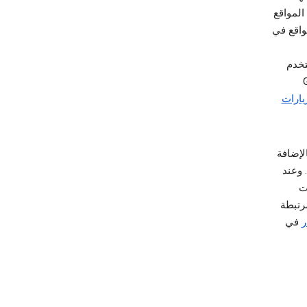
 على المواقع
الكي المواقع في
تخدم
لقة بالزيارات
ت التي نجمعها أثناء تسجيلك للدخول إلى حساب Google، بالإضافة
إلى المعلومات التي نحصل عليها بشأنك من الشركاء، مرتبطة بحسابك في Google. وعند
ومات
رتبطة
ر
في