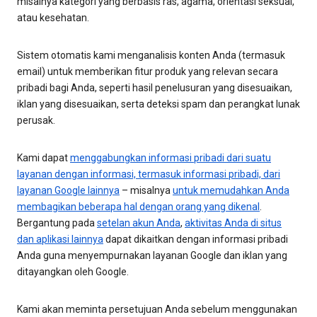
misalnya kategori yang berbasis ras, agama, orientasi seksual,
atau kesehatan.
Sistem otomatis kami menganalisis konten Anda (termasuk
email) untuk memberikan fitur produk yang relevan secara
pribadi bagi Anda, seperti hasil penelusuran yang disesuaikan,
iklan yang disesuaikan, serta deteksi spam dan perangkat lunak
perusak.
Kami dapat
menggabungkan informasi pribadi dari suatu
layanan dengan informasi, termasuk informasi pribadi, dari
layanan Google lainnya
– misalnya
untuk memudahkan Anda
membagikan beberapa hal dengan orang yang dikenal
.
Bergantung pada
setelan akun Anda
,
aktivitas Anda di situs
dan aplikasi lainnya
dapat dikaitkan dengan informasi pribadi
Anda guna menyempurnakan layanan Google dan iklan yang
ditayangkan oleh Google.
Kami akan meminta persetujuan Anda sebelum menggunakan