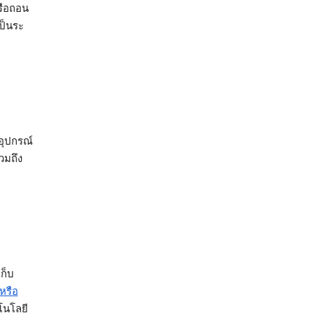
รือถอน
เป็นระ
อุปกรณ์
วมถึง
ก็บ
้หรือ
คโนโลยี