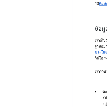
ให้
ติดต่
ข้อมู
เราเก็บร
ฐานอย่าง
ประโยชน
วิดีโอ 
เรารวบรว
ข้อ
สม
อย