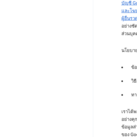
บัญชี G
และโฆษณ
ผู้อื่นร
อย่างชั
ส่วนบุ
นโยบาย
ข้
วิธ
ทา
เราได้พย
อย่างคุก
ข้อมูลส
ของ Go