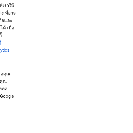
ี่เราให้
e ที่อาจ
กิจและ
้ เมื่อ
้
่
ytics
ื่อคุณ
งคุณ
ุคคล
ี Google