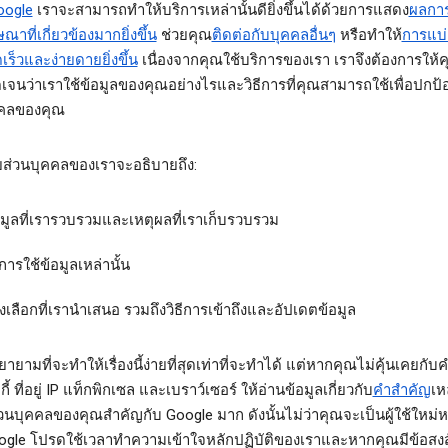
oogle
เราจะสามารถทำให้บริการเหล่านั้นดียิ่งขึ้นได้ด้วยการแสดง
ผลกา
าที่เกี่ยวข้องมากยิ่งขึ้น
ช่วยคุณ
ติดต่อกับบุคคลอื่นๆ
หรือทำให้
การแบ่
วดเร็วและง่ายดายยิ่งขึ้น
เนื่องจากคุณใช้บริการของเรา เราจึงต้องการให
ดเจนว่าเราใช้ข้อมูลของคุณอย่างไรและวิธีการที่คุณสามารถใช้เพื่อปกป้
คคลของคุณ
ส่วนบุคคลของเราจะอธิบายถึง:
อมูลที่เรารวบรวมและเหตุผลที่เราเก็บรวบรวม
ีการใช้ข้อมูลเหล่านั้น
งเลือกที่เรานำเสนอ รวมถึงวิธีการเข้าถึงและอัปเดตข้อมูล
ายามที่จะทำให้เรื่องนี้ง่ายที่สุดเท่าที่จะทำได้ แต่หากคุณไม่คุ้นเคยกับ
กี้ ที่อยู่ IP แท็กพิกเซล และเบราว์เซอร์ ให้อ่านข้อมูลเกี่ยวกับ
คำสำคัญ
เหล
่วนบุคคลของคุณสำคัญกับ Google มาก ดังนั้นไม่ว่าคุณจะเป็นผู้ใช้ใหม่หร
ogle โปรดใช้เวลาทำความเข้าใจหลักปฏิบัติของเราและหากคุณมีข้อสง