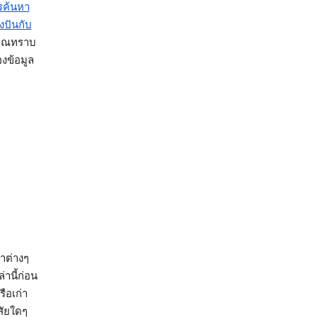
รค้นหา
งปันกับ
้คุณทราบ
องข้อมูล
คำต่างๆ
่านี้ก่อน
ือเก่า
สัยใดๆ