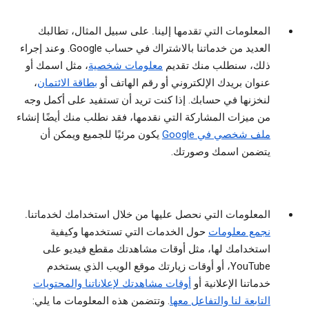
المعلومات التي تقدمها إلينا.
على سبيل المثال، تطالبك
العديد من خدماتنا بالاشتراك في حساب Google. وعند إجراء
ذلك، سنطلب منك تقديم
معلومات شخصية
، مثل اسمك أو
عنوان بريدك الإلكتروني أو رقم الهاتف أو
بطاقة الائتمان
،
لنخزنها في حسابك. إذا كنت تريد أن تستفيد على أكمل وجه
من ميزات المشاركة التي نقدمها، فقد نطلب منك أيضًا إنشاء
ملف شخصي في Google
يكون مرئيًا للجميع ويمكن أن
يتضمن اسمك وصورتك.
المعلومات التي نحصل عليها من خلال استخدامك لخدماتنا.
نجمع معلومات
حول الخدمات التي تستخدمها وكيفية
استخدامك لها، مثل أوقات مشاهدتك مقطع فيديو على
YouTube، أو أوقات زيارتك موقع الويب الذي يستخدم
خدماتنا الإعلانية أو
أوقات مشاهدتك لإعلاناتنا والمحتويات
التابعة لنا والتفاعل معها
. وتتضمن هذه المعلومات ما يلي: