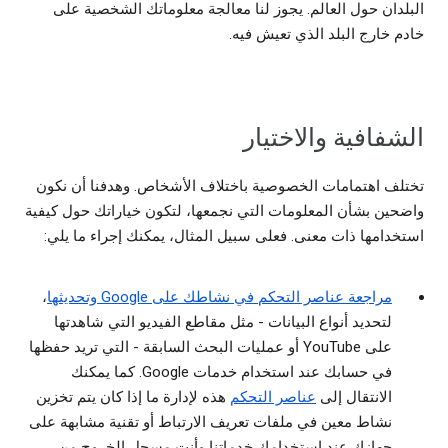
البلدان حول العالم. يجوز لنا معالجة معلوماتك الشخصية على
خادم خارج البلد الذي تعيش فيه.
الشفافية والاختيار
تختلف اهتمامات الخصوصية باختلاف الأشخاص. وهدفنا أن نكون
واضحين بشأن المعلومات التي نجمعها، لتكون خياراتك حول كيفية
استخدامها ذات معنى. فعلى سبيل المثال، يمكنك إجراء ما يلي:
مراجعة عناصر التحكم في نشاطك على Google وتحديثها
،
لتحديد أنواع البيانات - مثل مقاطع الفيديو التي شاهدتها
على YouTube أو عمليات البحث السابقة - التي تريد حفظها
في حسابك عند استخدام خدمات Google. كما يمكنك
الانتقال إلى
عناصر التحكم
هذه لإدارة ما إذا كان يتم تخزين
نشاط معين في ملفات تعريف الارتباط أو تقنية مشابهة على
جهازك عند استخدامك خدماتنا وأنت مسجل الخروج من