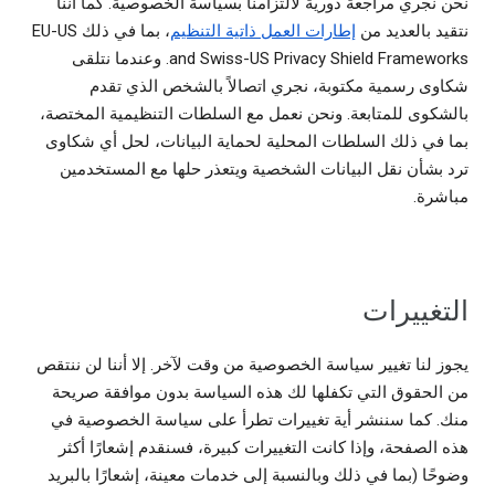
نحن نجري مراجعة دورية لالتزامنا بسياسة الخصوصية. كما أننا
نتقيد بالعديد من
إطارات العمل ذاتية التنظيم
، بما في ذلك EU-US
and Swiss-US Privacy Shield Frameworks. وعندما نتلقى
شكاوى رسمية مكتوبة، نجري اتصالاً بالشخص الذي تقدم
بالشكوى للمتابعة. ونحن نعمل مع السلطات التنظيمية المختصة،
بما في ذلك السلطات المحلية لحماية البيانات، لحل أي شكاوى
ترد بشأن نقل البيانات الشخصية ويتعذر حلها مع المستخدمين
مباشرة.
التغييرات
يجوز لنا تغيير سياسة الخصوصية من وقت لآخر. إلا أننا لن ننتقص
من الحقوق التي تكفلها لك هذه السياسة بدون موافقة صريحة
منك. كما سننشر أية تغييرات تطرأ على سياسة الخصوصية في
هذه الصفحة، وإذا كانت التغييرات كبيرة، فسنقدم إشعارًا أكثر
وضوحًا (بما في ذلك وبالنسبة إلى خدمات معينة، إشعارًا بالبريد