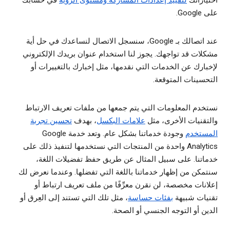
اختياراتك
لتقييد إعدادات المشاركة ومستوى الرؤية
في حسابك
على Google.
عند اتصالك بـ Google، سنسجل الاتصال لنساعدك في حل أية
مشكلات قد تواجهك. يجوز لنا استخدام عنوان بريدك الإلكتروني
لإخبارك عن الخدمات التي نقدمها، مثل إخبارك بالتغييرات أو
التحسينات المتوقعة.
نستخدم المعلومات التي يتم جمعها من ملفات تعريف الارتباط
والتقنيات الأخرى، مثل
علامات البكسل
، بهدف
تحسين تجربة
المستخدم
وجودة خدماتنا بشكل عام. وتعد خدمة Google
Analytics واحدة من المنتجات التي نستخدمها لتنفيذ ذلك على
خدماتنا. على سبيل المثال عن طريق حفظ تفضيلات اللغة،
سنتمكن من إظهار خدماتنا باللغة التي تفضلها. وعندما نعرض لك
إعلانات مخصصة، لن نقرن معرِّفًا من ملف تعريف ارتباط أو
تقنيات شبيهة
بفئات حساسة
، مثل تلك التي تستند إلى العِرق أو
الدين أو التوجه الجنسي أو الصحة.