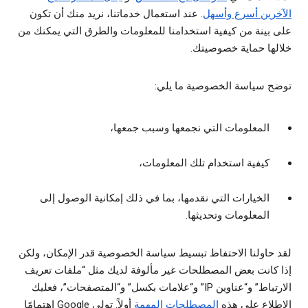
الآخرين أسرع وأسهل
. عند استعمال خدماتنا، نريد منك أن تكون
على بينة من كيفية استخدامنا للمعلومات والطرق التي يمكنك من
خلالها حماية خصوصيتك.
توضح سياسة الخصوصية ما يلي:
المعلومات التي نجمعها وسبب جمعها،
كيفية استخدام تلك المعلومات،
الخيارات التي نقدمها، بما في ذلك إمكانية الوصول إلى
المعلومات وتحديثها.
لقد حاولنا الاحتفاظ تبسيط سياسة الخصوصية قدر الإمكان، ولكن
إذا كانت بعض المصطلحات غير مألوفة لديك مثل “ملفات تعريف
الارتباط” و“عناوين IP” و“علامات بكسل” و“المتصفحات”، فعليك
الاطلاع على هذه
المصطلحات المهمة
أولاً. تولي Google اهتمامًا