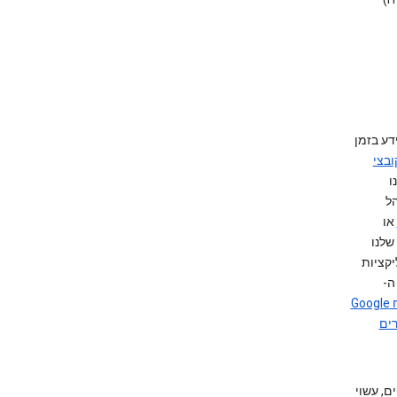
דע בזמן
ובצי
ו
ל
או
תכונות Google שעשויים להופיע באתרים אחרים. מוצר Google Analytics שלנו
קציות
ה-
מקושר, על ידי לקוח Google
דע על ביקורים
ם משותפים, עשוי