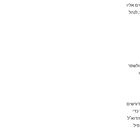
Go שלך, אנו מתייחסים אליו
איך ניתן לגשת למידע המשויך לחשבון Google שלך, לנהל
ולשפר
ציעים הדורשים
ות קודמים המשויכים לחשבון Google שלך כדי
הדוא"ל
פיל