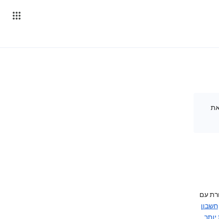
את
רת עם
חשבון
יותר