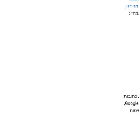
 מהירה
מידע
השתדלנו לשמור על פשטות ככל שניתן, אך אם יש מונחים שאינך מכיר, כגון קובצי Cookie, כתובות
אלה קודם לכן. הפרטיות שלך חשובה ל-Google,
יטות