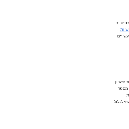
בסיסיים
שיות
או אילו סרטונים ב-YouTube עשויים
ר חשבון
, מספר
ת
שוי לכלול