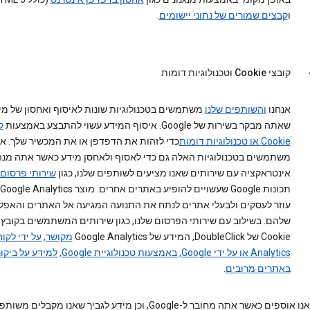
ו
קבצים שמורים של נתוני יישומים
.
קובצי Cookie וטכנולוגיות דומות
אנחנו
והשותפים שלנו
משתמשים בטכנולוגיות שונות לאיסוף ואחסון של מי
שאתה מבקר בשירות של Google. איסוף המידע עשוי להתבצע באמצעות
ק
Cookie או טכנולוגיות דומות
כדי לזהות את הדפדפן או את המכשיר שלך. אנ
משתמשים בטכנולוגיות האלה גם כדי לאסוף ולאחסן מידע כאשר אתה מנה
אינטראקציה עם שירותים שאנו מציעים לשותפים שלנו, כגון
שירותי פרסום
עוזר לעסקים ולבעלי אתרים לנתח את התנועה המגיעה אל האתרים והאפלי
שלהם. בשילוב עם שירותי הפרסום שלנו, כגון שירותים המשתמשים בקובץ 
Cookie של DoubleClick, המידע של Google Analytics
Analytics או על ידי Google, באמצעות טכנולוגיית Google, למי
באתרים מרובים
.
המידע שאנו אוספים כאשר אתה מחובר ל-Google, וכן מידע לגביך שאנו מקבלי