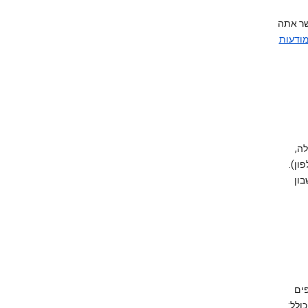
שר אתה
מודעות
ה,
ון).
ון
Google, אנו אוספים
כולל: