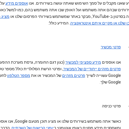
ע שאנו מקבלים על סמך השימוש שאתה עושה בשירותים.
אנו
אוספים מידע
על
רותים שבהם אתה משתמש ועל האופן שבו אתה משתמש בהם, כמו למשל כא
YouTube, מבקר באתר שמשתמש בשירותי הפרסום שלנו או
מציג 
ן שלנו או מקיים איתם אינטראקציה
. המידע כולל:
פרטי מכשיר
אנו אוספים
מידע ספציפי למכשיר
(כגון דגם החומרה, גרסת מערכת ההפעל
פרטים מזהים ייחודיים של המכשיר
, ופרטי הרשת הסלולרית כולל מספר טלפ
Google עשוייה לשייך
פרטים מזהים
של המכשיר או את
מספר הטלפון
לחשב
Google שלך.
פרטי כניסה
כאשר אתה משתמש בשירותים שלנו או מציג תוכן מטעם 
ומאחסנים מידע מסוים באופן אוטומטי ב
יומני הרישום של השרתים
. הדבר 