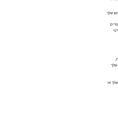
וש שלך.
פרים
טי
,
 שלך
 שלך או