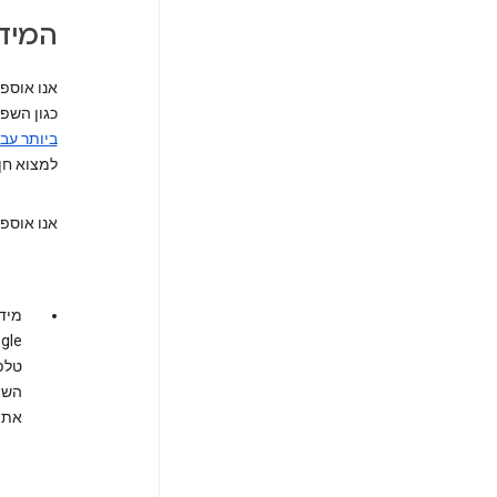
המידע
אנו אוספ
כגון השפ
ביותר עבו
למצוא חן 
אנו אוספ
מיד
Google. בעת יציר
טלפ
השי
את 