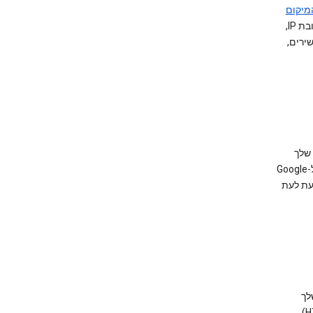
מיקום
. אנו משתמשים בטכנולוגיות שונות כדי לאתר מיקום, כולל כתובת IP,‏
 שלך
(למשל, סוג מערכת ההפעלה ומספר הגירסה של היישום) עשויים להישלח ל-Google
עת לעת
לך
(כולל HTML 5)