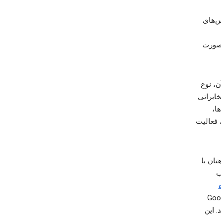
‌های
رصورت
ن، نوع
ابراتی
ا،
 فعالیت
رویس‌های Google در دستگاهتان با
را از فروشگاه Play نصب
گاهتان مرتب با سرورهای Google
. این