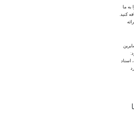
 به ما
ه کنید.
ارائه
ایرین
:
 اسناد
ی که درباره ویدیوهای YouTube وارد