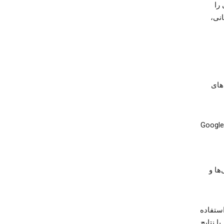
را
انی،
های
ها و
ستفاده
ا نتایج