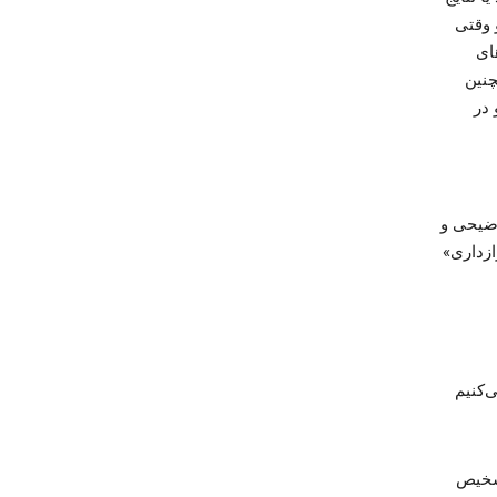
Goo ثبت‌نام کنید. و وقتی
ای
Google یا تماشای ویدیوهای YouTube. همچنین
 و در
وضیحی و
ازداری»
‌کنیم
تشخیص