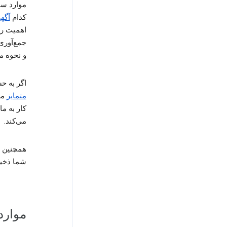
موارد ساد
کدام
آگهی
جمع‌آوری
و نحوه م
اگر به حساب Google وارد نشده باشید، اطلاعا
متمایز
مر
کار به م
می‌کند.
شما ذخیر
مواردی