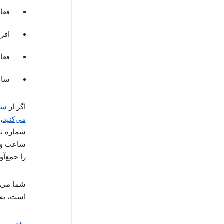
فعا
افرا
فعا
سابقه 
اگر از
سر
می‌کنید
،
شماره تل
ساعت و ت
را جمع‌آو
شما می‌ت
است، به حساب gle