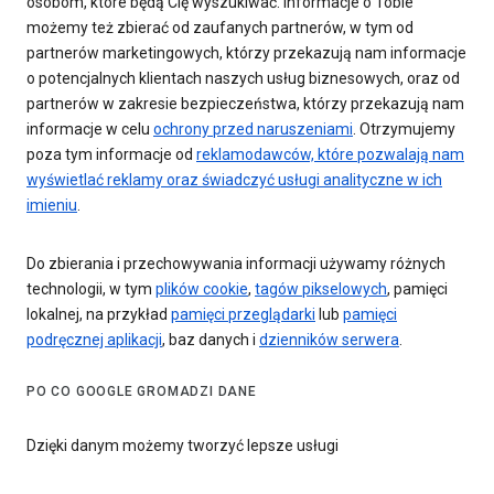
osobom, które będą Cię wyszukiwać. Informacje o Tobie
możemy też zbierać od zaufanych partnerów, w tym od
partnerów marketingowych, którzy przekazują nam informacje
o potencjalnych klientach naszych usług biznesowych, oraz od
partnerów w zakresie bezpieczeństwa, którzy przekazują nam
informacje w celu
ochrony przed naruszeniami
. Otrzymujemy
poza tym informacje od
reklamodawców, które pozwalają nam
wyświetlać reklamy oraz świadczyć usługi analityczne w ich
imieniu
.
Do zbierania i przechowywania informacji używamy różnych
technologii, w tym
plików cookie
,
tagów pikselowych
, pamięci
lokalnej, na przykład
pamięci przeglądarki
lub
pamięci
podręcznej aplikacji
, baz danych i
dzienników serwera
.
PO CO GOOGLE GROMADZI DANE
Dzięki danym możemy tworzyć lepsze usługi