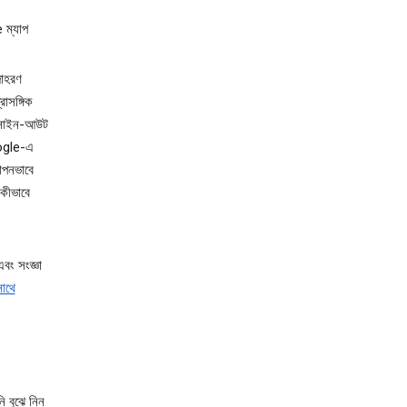
e ম্যাপ
দাহরণ
াসঙ্গিক
 সাইন-আউট
oogle-এ
োপনভাবে
কীভাবে
বং সংজ্ঞা
াথে
 বুঝে নিন