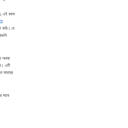
েন, এই রকম
য়ে
া করি। যে
াগুলি
ন অথবা
খি। এটি
ে সাহায্য
র সাথে