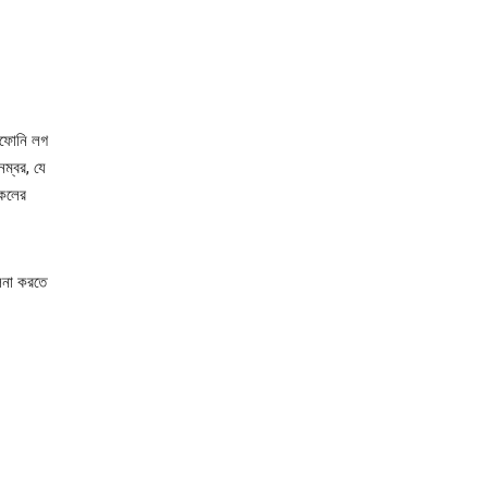
িফোনি লগ
ম্বর, যে
 কলের
ালনা করতে