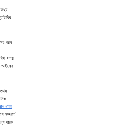
 তথ্য
যাটারির
ইসের ধরন
ারিখ, সময়
ডিভাইসের
তথ্য
কোনও
াপ থাকা
 সম্পর্কে
্যে থাকে