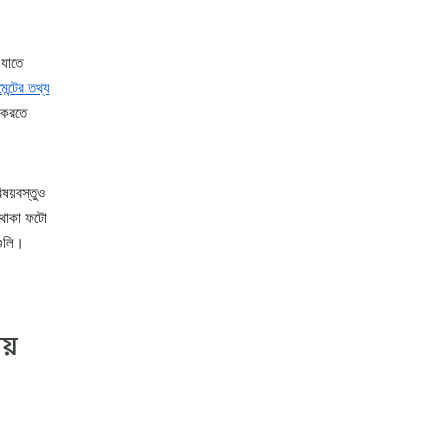
 যাতে
েন্টের তথ্য
 করতে
িষয়বস্তুও
 থাকা ফটো
গুলি।
য়