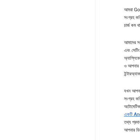
আমরা Goog
সংগ্রহ কর
চার্জ কম 
আমাদের সং
এবং সেটিং
অ্যাপ্লি
ও আপনার 
ইন্টারঅ্য
যখন আপনা
সংগ্রহ ক
অটোমেটিক
একটি And
তথ্য প্রদ
আপনার ডিভ