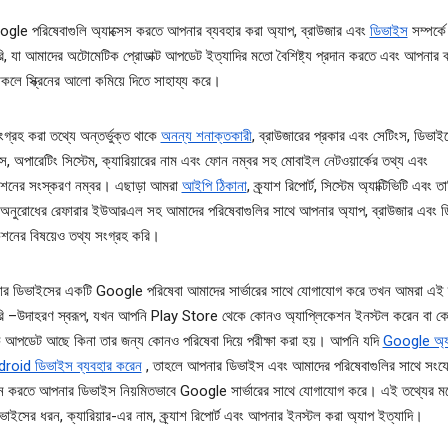
le পরিষেবাগুলি অ্যাক্সেস করতে আপনার ব্যবহার করা অ্যাপ, ব্রাউজার এবং
ডিভাইস
সম্পর্কে
ি, যা আমাদের অটোমেটিক প্রোডাক্ট আপডেট ইত্যাদির মতো বৈশিষ্ট্য প্রদান করতে এবং আপনার ব্
থাকলে স্ক্রিনের আলো কমিয়ে দিতে সাহায্য করে।
গ্রহ করা তথ্যে অন্তর্ভুক্ত থাকে
অনন্য শনাক্তকারী
, ব্রাউজারের প্রকার এবং সেটিংস, ডিভা
স, অপারেটিং সিস্টেম, ক্যারিয়ারের নাম এবং ফোন নম্বর সহ মোবাইল নেটওয়ার্কের তথ্য এবং
কেশনের সংস্করণ নম্বর। এছাড়া আমরা
আইপি ঠিকানা
, ক্র্যাশ রিপোর্ট, সিস্টেম অ্যাক্টিভিটি এবং ত
অনুরোধের রেফারার ইউআরএল সহ আমাদের পরিষেবাগুলির সাথে আপনার অ্যাপ, ব্রাউজার এবং 
াকশনের বিষয়েও তথ্য সংগ্রহ করি।
র ডিভাইসের একটি Google পরিষেবা আমাদের সার্ভারের সাথে যোগাযোগ করে তখন আমরা এই 
রি –উদাহরণ স্বরূপ, যখন আপনি Play Store থেকে কোনও অ্যাপ্লিকেশন ইনস্টল করেন বা 
 আপডেট আছে কিনা তার জন্য কোনও পরিষেবা দিয়ে পরীক্ষা করা হয়। আপনি যদি
Google অ্য
roid ডিভাইস ব্যবহার করেন
, তাহলে আপনার ডিভাইস এবং আমাদের পরিষেবাগুলির সাথে সংযোগ
ান করতে আপনার ডিভাইস নিয়মিতভাবে Google সার্ভারের সাথে যোগাযোগ করে। এই তথ্যের মধ
াইসের ধরন, ক্যারিয়ার-এর নাম, ক্র্যাশ রিপোর্ট এবং আপনার ইনস্টল করা অ্যাপ ইত্যাদি।