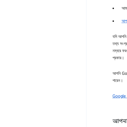
আমা
আপন
যদি আপনি
তথ্য সংগ্
নম্বরে ফর
প্রকার।
আপনি Goog
পারেন।
Google অ্
আপনার