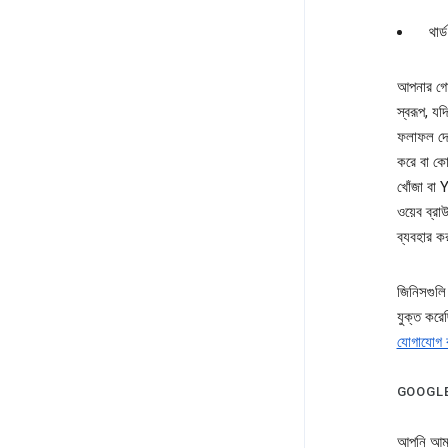
থার
আপনার গোপ
স্বরূপ, য
ফলাফল দে
করে বা কো
খোঁজা বা
ওয়েব ব্রা
ব্যবহার ক
জিনিসগুলি
যুক্ত করে
যোগাযোগ 
GOOGLE য
আপনি আমাদ