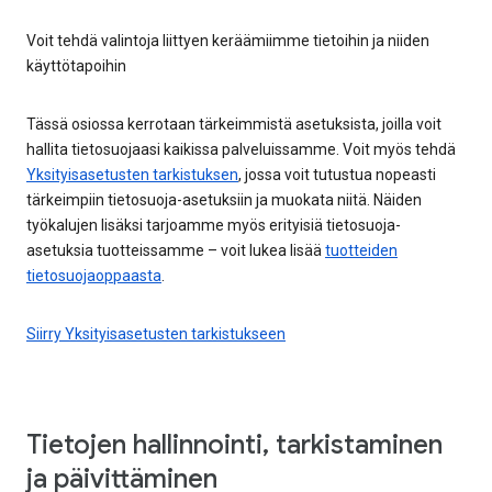
Voit tehdä valintoja liittyen keräämiimme tietoihin ja niiden
käyttötapoihin
Tässä osiossa kerrotaan tärkeimmistä asetuksista, joilla voit
hallita tietosuojaasi kaikissa palveluissamme. Voit myös tehdä
Yksityisasetusten tarkistuksen
, jossa voit tutustua nopeasti
tärkeimpiin tietosuoja-asetuksiin ja muokata niitä. Näiden
työkalujen lisäksi tarjoamme myös erityisiä tietosuoja-
asetuksia tuotteissamme – voit lukea lisää
tuotteiden
tietosuojaoppaasta
.
Siirry Yksityisasetusten tarkistukseen
Tietojen hallinnointi, tarkistaminen
ja päivittäminen