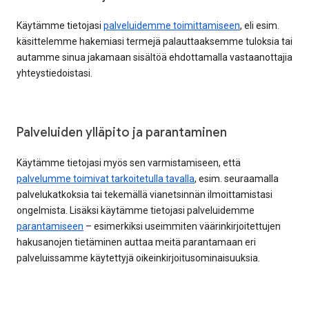
Käytämme tietojasi
palveluidemme toimittamiseen
, eli esim.
käsittelemme hakemiasi termejä palauttaaksemme tuloksia tai
autamme sinua jakamaan sisältöä ehdottamalla vastaanottajia
yhteystiedoistasi.
Palveluiden ylläpito ja parantaminen
Käytämme tietojasi myös sen varmistamiseen, että
palvelumme toimivat tarkoitetulla tavalla
, esim. seuraamalla
palvelukatkoksia tai tekemällä vianetsinnän ilmoittamistasi
ongelmista. Lisäksi käytämme tietojasi palveluidemme
parantamiseen
– esimerkiksi useimmiten väärinkirjoitettujen
hakusanojen tietäminen auttaa meitä parantamaan eri
palveluissamme käytettyjä oikeinkirjoitusominaisuuksia.