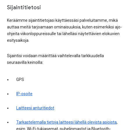
Sijaintitietosi
Keräämme sijaintitietojasi käyttäessäsi palveluitamme, mikä
auttaa meitä tarjoamaan ominaisuuksia, kuten esimerkiksi ajo-
ohjeita viikonloppureissulle tai lähelläsi näytettävien elokuvien
esitysaikoja.
Sijaintisi voidaan määrittää vaihtelevalla tarkkuudella
seuraavilla keinoilla:
GPS
IP-osoite
Laitteesi anturitiedot
Tarkastelemalla tietoja laitteesi lähellä olevista asioista
,
esim. Wi-Fi-tukiasemat, puhelinmastot ja Bluetooth-