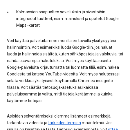
Kolmansien osapuolten sovelluksiin ja sivustoihin
integroidut tuotteet, esim. mainokset ja upotetut Google
Maps ‑kartat
Voit käyttää palveluitamme monilla eri tavoilla yksityisyytesi
hallinnointiin. Voit esimerkiksi luoda Google-tilin, jos haluat
luoda ja hallinnoida sisältöä, kuten sähköposteja ja valokuvia, tai
nähdä osuvampia hakutuloksia. Voit myös käyttää useita
Google-palveluita kirjautumatta tai luomatta tiliä, esim. hakea
Googlesta tai katsoa YouTube-videoita. Voit myös halutessasi
selata verkkoa yksityisesti käyttämällä Chromea incognito-
tilassa. Voit säätää tietosuoja-asetuksiasi kaikissa
palveluissamme ja valita, mitä tietoja keräämme ja kuinka
käytämme tietojasi.
Asioiden selventämiseksi olemme lisänneet esimerkkejä,
tarkentavia videoita ja
tärkeiden termien
määritelmiä. Jos
sinulla on kysyttävää tästä Tietosuojakäytännöstä, voit
ottaa