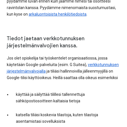
pyydämme luvan ennen kuin jaamme nimesi tai osoitteesi
ravintolan kanssa. Pyydämme nimenomaista suostumustasi,
kun kyse on
arkaluontoisista henkilötiedoista
.
Tiedot jaetaan verkkotunnuksen
järjestelmänvalvojien kanssa.
Jos olet opiskelija tai työskentelet organisaatiossa, jossa
käytetään Google-palveluita (esim. G Suitea),
verkkotunnuksen
järjestelmänvalvojalla
ja tiliäsi hallinnoivilla jälleenmyyjillä on
Google-tilisi käyttöoikeus. Heillä saattaa olla oikeus esimerkiksi
käyttää ja säilyttää tilillesi tallennettuja
sähköpostiosoitteen kaltaisia tietoja
katsella tiliäsi koskevia tilastoja, kuten tilastoja
asentamistasi sovelluksista