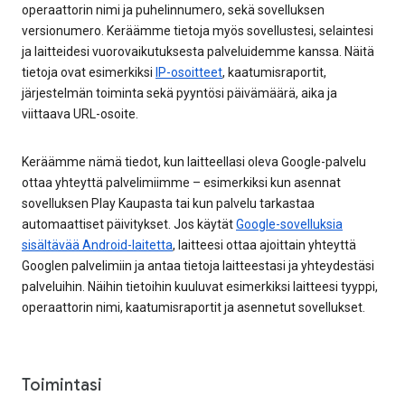
operaattorin nimi ja puhelinnumero, sekä sovelluksen
versionumero. Keräämme tietoja myös sovellustesi, selaintesi
ja laitteidesi vuorovaikutuksesta palveluidemme kanssa. Näitä
tietoja ovat esimerkiksi
IP-osoitteet
, kaatumisraportit,
järjestelmän toiminta sekä pyyntösi päivämäärä, aika ja
viittaava URL-osoite.
Keräämme nämä tiedot, kun laitteellasi oleva Google-palvelu
ottaa yhteyttä palvelimiimme – esimerkiksi kun asennat
sovelluksen Play Kaupasta tai kun palvelu tarkastaa
automaattiset päivitykset. Jos käytät
Google-sovelluksia
sisältävää Android-laitetta
, laitteesi ottaa ajoittain yhteyttä
Googlen palvelimiin ja antaa tietoja laitteestasi ja yhteydestäsi
palveluihin. Näihin tietoihin kuuluvat esimerkiksi laitteesi tyyppi,
operaattorin nimi, kaatumisraportit ja asennetut sovellukset.
Toimintasi