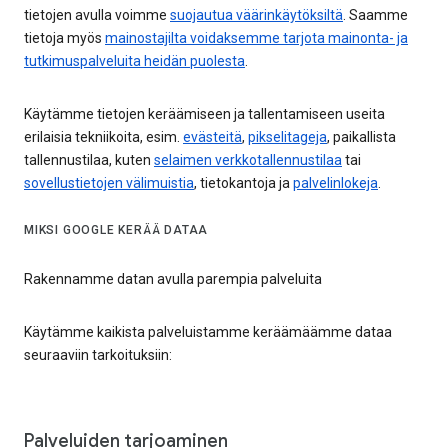
tietojen avulla voimme
suojautua väärinkäytöksiltä
. Saamme
tietoja myös
mainostajilta voidaksemme tarjota mainonta- ja
tutkimuspalveluita heidän puolesta
.
Käytämme tietojen keräämiseen ja tallentamiseen useita
erilaisia tekniikoita, esim.
evästeitä
,
pikselitageja
, paikallista
tallennustilaa, kuten
selaimen verkkotallennustilaa
tai
sovellustietojen välimuistia
, tietokantoja ja
palvelinlokeja
.
MIKSI GOOGLE KERÄÄ DATAA
Rakennamme datan avulla parempia palveluita
Käytämme kaikista palveluistamme keräämäämme dataa
seuraaviin tarkoituksiin:
Palveluiden tarjoaminen