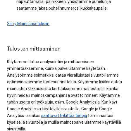
napauttamalla ‑painikkeen, yhdistämme puhelun ja
saatamme jakaa puhelinnumerosi kukkakaupalle.
Siirry Mainosasetuksiin
Tulosten mittaaminen
Käytämme dataa analysointiin ja mittaamiseen
ymmärtääksemme, kuinka palveluitamme käytetään.
Analysoimme esimerkiksi dataa vierailuistasi sivustoillamme
optimoidaksemme tuotesuunnittelua. Käytämme lisäksi dataa
mainosten klikkauksista kertoaksemme mainostajille, kuinka
hyvin heidän mainoskampanjansa ovat toimineet. Käytämme
tähän useita eri työkaluja, esim. Google Analyticsia. Kun käyt
Google Analyticsia käyttävillä sivustoilla, Google ja Google
Analytics ‑asiakas
saattavat linkittää tietoja
toiminnastasi
kyseisellä sivustolla ja muilla mainospalveluitamme käyttävillä
sivustoilla.