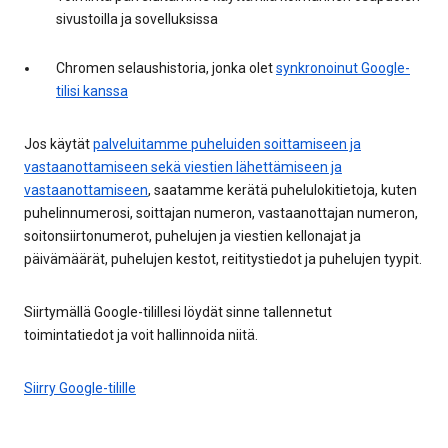
sivustoilla ja sovelluksissa
Chromen selaushistoria, jonka olet
synkronoinut Google-
tilisi kanssa
Jos käytät
palveluitamme puheluiden soittamiseen ja
vastaanottamiseen sekä viestien lähettämiseen ja
vastaanottamiseen
, saatamme kerätä puhelulokitietoja, kuten
puhelinnumerosi, soittajan numeron, vastaanottajan numeron,
soitonsiirtonumerot, puhelujen ja viestien kellonajat ja
päivämäärät, puhelujen kestot, reititystiedot ja puhelujen tyypit.
Siirtymällä Google-tilillesi löydät sinne tallennetut
toimintatiedot ja voit hallinnoida niitä.
Siirry Google-tilille