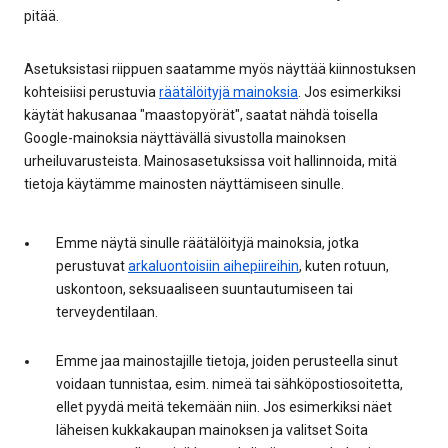
pitää.
Asetuksistasi riippuen saatamme myös näyttää kiinnostuksen
kohteisiisi perustuvia
räätälöityjä mainoksia
. Jos esimerkiksi
käytät hakusanaa "maastopyörät", saatat nähdä toisella
Google-mainoksia näyttävällä sivustolla mainoksen
urheiluvarusteista. Mainosasetuksissa voit hallinnoida, mitä
tietoja käytämme mainosten näyttämiseen sinulle.
Emme näytä sinulle räätälöityjä mainoksia, jotka
perustuvat
arkaluontoisiin aihepiireihin
, kuten rotuun,
uskontoon, seksuaaliseen suuntautumiseen tai
terveydentilaan.
Emme jaa mainostajille tietoja, joiden perusteella sinut
voidaan tunnistaa, esim. nimeä tai sähköpostiosoitetta,
ellet pyydä meitä tekemään niin. Jos esimerkiksi näet
läheisen kukkakaupan mainoksen ja valitset Soita