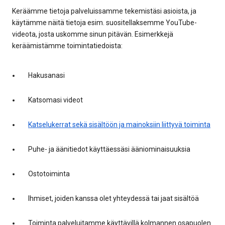
Keräämme tietoja palveluissamme tekemistäsi asioista, ja
käytämme näitä tietoja esim. suositellaksemme YouTube-
videota, josta uskomme sinun pitävän. Esimerkkejä
keräämistämme toimintatiedoista:
Hakusanasi
Katsomasi videot
Katselukerrat sekä sisältöön ja mainoksiin liittyvä toiminta
Puhe- ja äänitiedot käyttäessäsi ääniominaisuuksia
Ostotoiminta
Ihmiset, joiden kanssa olet yhteydessä tai jaat sisältöä
Toiminta palveluitamme käyttävillä kolmannen osapuolen