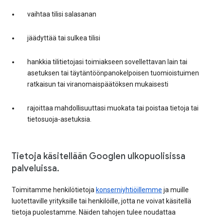
vaihtaa tilisi salasanan
jäädyttää tai sulkea tilisi
hankkia tilitietojasi toimiakseen sovellettavan lain tai
asetuksen tai täytäntöönpanokelpoisen tuomioistuimen
ratkaisun tai viranomaispäätöksen mukaisesti
rajoittaa mahdollisuuttasi muokata tai poistaa tietoja tai
tietosuoja-asetuksia.
Tietoja käsitellään Googlen ulkopuolisissa
palveluissa.
Toimitamme henkilötietoja
konserniyhtiöillemme
ja muille
luotettaville yrityksille tai henkilöille, jotta ne voivat käsitellä
tietoja puolestamme. Näiden tahojen tulee noudattaa