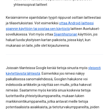
yhteensopivat laitteet
Keräämämme sijaintidatan tyypit riippuvat osittain laitteestasi
ja tiliasetuksistasi. Voit esimerkiksi
ottaa Android-laitteesi
sijainnin käyttöön tai poistaa sen käytöstä
laitteen Asetukset-
sovelluksessa. Voit myös ottaa
Sijaintihistorian
käyttöön, jos
haluat luoda yksityisen kartan paikoista, joissa käyt, kun
mukanasi on laite, jolle olet kirjautuneena.
Joissain tilanteissa Google kerää tietoja sinusta myös
yleisesti
käytettävistä lähteistä
. Esimerkiksi jos nimesi näkyy
paikallisessa sanomalehdessä, Googlen hakukone voi
indeksoida artikkelin ja näyttää sen muille, jotka hakevat
nimeäsi. Saatamme myös kerätä sinua koskevia tietoja
luotettavilta yhteistyökumppaneilta, mukaan lukien
markkinointikumppaneilta, jotka antavat meille tietoja
potentiaalisista asiakkaista, ja tietoturvakumppaneilta, joiden