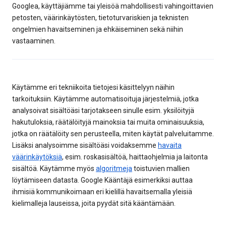
Googlea, käyttäjiämme tai yleisöä mahdollisesti vahingoittavien
petosten, väärinkäytösten, tietoturvariskien ja teknisten
ongelmien havaitseminen ja ehkäiseminen sekä niihin
vastaaminen.
Käytämme eri tekniikoita tietojesi käsittelyyn näihin
tarkoituksiin. Käytämme automatisoituja järjestelmiä, jotka
analysoivat sisältöäsi tarjotakseen sinulle esim. yksilöityjä
hakutuloksia, räätälöityjä mainoksia tai muita ominaisuuksia,
jotka on räätälöity sen perusteella, miten käytät palveluitamme.
Lisäksi analysoimme sisältöäsi voidaksemme
havaita
väärinkäytöksiä
, esim. roskasisältöä, haittaohjelmia ja laitonta
sisältöä. Käytämme myös
algoritmeja
toistuvien mallien
löytämiseen datasta. Google Kääntäjä esimerkiksi auttaa
ihmisiä kommunikoimaan eri kielillä havaitsemalla yleisiä
kielimalleja lauseissa, joita pyydät sitä kääntämään.