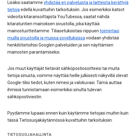
Lisäksi saatamme
yhdistää eri palveluista ja laitteista kerättyjä
tietoja
edellä kuvattuihin tarkoituksiin. Jos esimerkiksi katsot
videoita kitaransoittajista YouTubessa, saatat nähdä
kitaratuntien mainoksen sivustolla, joka käyttää
mainostuotteitamme. Tiliasetuksistasi riippuen
toimintasi
muilla sivustoilla ja muissa sovelluksissa
voidaan yhdistää
henkilötietoihisi Googlen palveluiden ja sen näyttämien
mainosten parantamiseksi.
Jos muut käyttäjät tietävät sähköpostiosoitteesi tai muita
tietoja sinusta, voimme näyttää heille julkisesti näkyvillä olevat
Google-tilisi tiedot, kuten nimesi ja valokuvasi. Tämä auttaa
ihmisiä tunnistamaan esimerkiksi sinulta tulevan
sähköpostiviestin.
Pyydämme lupaasi ennen kuin käytämme tietojasi muihin kuin
tässä Tietosuojakäytännössä kuvattuihin tarkoituksiin.
TIETOSUOJAHALLINTA