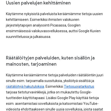
Uusien palvelujen kehittäminen
Käytämme nykyisistä palveluista keräämiämme tietoja uusien
kehittämiseen. Esimerkiksi ihmisten valokuvien
järjestelytapojen analysointi Picasassa, Googlen
ensimmäisessä valokuvasovelluksessa, auttoi Google Kuvien
suunnittelussa ja julkaisussa.
Räätälöityjen palveluiden, kuten sisällön ja
mainosten, tarjoaminen
Käytämme keräämiämme tietoja palveluiden räätälöintiin juuri
sinulle esim. tarjoamalla suosituksia, yksilöityä sisältöä ja
räätälöityjä hakutuloksia
. Esimerkiksi
Tietosuojatarkistus
tarjoaa tietoturvavinkkejä, jotka on mukautettu Google-
tuotteiden käyttötapaasi. Lisäksi Google Play käyttää tietoja
esim. asentamistasi sovelluksista ja katsomistasi YouTube-
videoista ehdottaakseen sinulle uusia sovelluksia, joista saatat