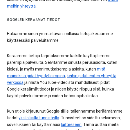
meihin yhteyttä
.
GOOGLEN KERÄÄMÄT TIEDOT
Haluamme sinun ymmärtävän, millaisia tietoja keräämme
käyttäessäsi palveluitamme
Keräämme tietoja tarjotaksemme kaikille käyttäjillemme
parempia palveluita. Selvitämme sinusta perusasioita, kuten
kielesi, ja myös monimutkaisempia asioita, kuten
mitä
mainoksia pidät hyödyllisimpinä
,
keihin pidät eniten yhteyttä
verkossa
ja mistä YouTube-videoista mahdollisesti pidät.
Google keräämät tiedot ja niiden käyttö riippuu siitä, kuinka
käytät palveluitamme ja niiden tietosuojahallintaa.
Kun et ole kirjautunut Google-tilille, tallennamme keräämämme
tiedot
yksilöllisillä tunnisteilla
. Tunnisteet on sidottu selaimeen,
sovellukseen tai käyttämääsi
laitteeseen
. Tämä auttaa meitä