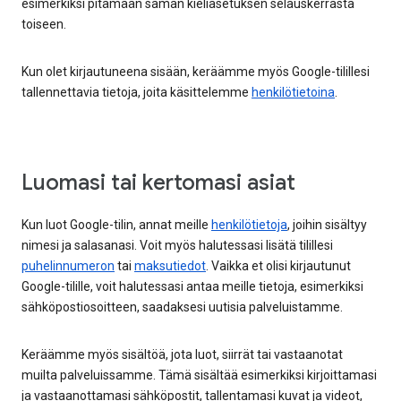
esimerkiksi pitämään saman kieliasetuksen selauskerrasta
toiseen.
Kun olet kirjautuneena sisään, keräämme myös Google-tilillesi
tallennettavia tietoja, joita käsittelemme
henkilötietoina
.
Luomasi tai kertomasi asiat
Kun luot Google-tilin, annat meille
henkilötietoja
, joihin sisältyy
nimesi ja salasanasi. Voit myös halutessasi lisätä tilillesi
puhelinnumeron
tai
maksutiedot
. Vaikka et olisi kirjautunut
Google-tilille, voit halutessasi antaa meille tietoja, esimerkiksi
sähköpostiosoitteen, saadaksesi uutisia palveluistamme.
Keräämme myös sisältöä, jota luot, siirrät tai vastaanotat
muilta palveluissamme. Tämä sisältää esimerkiksi kirjoittamasi
ja vastaanottamasi sähköpostit, tallentamasi kuvat ja videot,