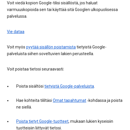
Voit viedä kopion Google-tilisi sisällöstä, jos haluat
varmuuskopioida sen tai käyttää sitä Googlen ulkopuolisessa
palvelussa.
Vie dataa
Voit myös
pyytää sisällön poistamista
tietyistä Google-
palveluista siihen soveltuvien lakien perusteella.
Voit poistaa tietosi seuraavasti:
Poista sisältösi
tietyistä Google-palveluista
.
Hae kohteita tililtäsi
Omat tapahtumat
‑kohdassa ja poista
ne siellä.
Poista tietyt Google-tuotteet
, mukaan lukien kyseisiin
tuotteisiin liittyvät tietosi.