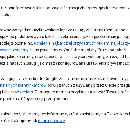
Cię poinformować, jakie rodzaje informacji zbieramy, gdy korzystasz z
 usług
rować wszystkim użytkownikom lepsze usługi, zbieramy różnorodne
je – od podstawowych, takich jak określenie, jakim językiem się posług
rdziej złożone, np.
ustalenie najbardziej przydatnych reklam
,
najbliższy
towych znajomych
lub jakie filmy w YouTube mogłyby Ci się spodobać.
je, jakie zbieramy, oraz sposób, w jaki je wykorzystujemy, zależą od teg
asz z naszych usług i jak masz skonfigurowane ustawienia prywatności
ie zalogujesz się na konto Google, zbierane informacje przechowujemy p
nikalnych identyfikatorów
powiązanych z używaną przez Ciebie przegl
ą lub
urządzeniem
. Pomaga to nam na przykład stosować Twoje prefer
e podczas różnych sesji przeglądania.
ę zalogujesz, zbieramy też informacje, które zapisujemy na Twoim konc
 które traktujemy jak
dane osobowe
.