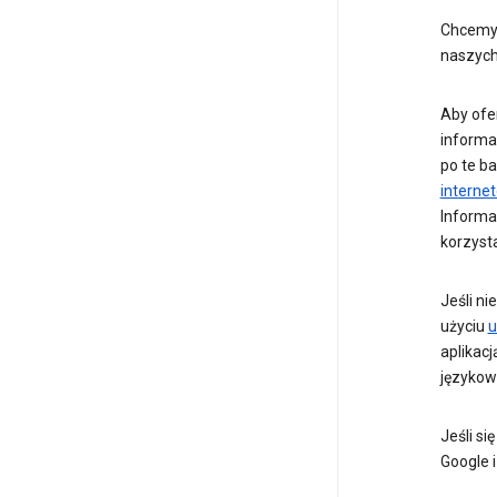
Chcemy 
naszych
Aby ofe
informac
po te ba
interne
Informac
korzyst
Jeśli n
użyciu
u
aplikacj
językow
Jeśli si
Google i