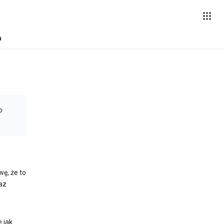
a
b
ę, że to
az
e jak