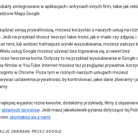
dukty zintegrowane w aplikacjach i witrynach innych firm, takie jak rekl
adzone Mapy Google
ządzać swoją prywatnością, możesz korzystać z naszych usług na róż
 Jeśli na przykład chcesz tworzyć takie treści, jak e-maile czy zdjęcia, i
ać nimi, lub widzieć trafniejsze wyniki wyszukiwania, możesz założyć 
 Wielu usług Google możesz używać bez logowania się, a nawet bez
ności tworzenia konta. Dotyczy to na przykład wyszukiwania w Google 
ia filmów w YouTube. Internet możesz też przeglądać prywatnie, korzys
ncognito w Chrome. Poza tym w różnych naszych usługach możesz
wywać ustawienia prywatności, by kontrolować, jakie dane zbieramy i ja
amy.
najlepiej wyjaśnić różne kwestie, dodaliśmy przykłady, filmy z objaśnieni
e
głównych terminów
. Jeśli masz jakiekolwiek pytania dotyczące tej Poli
ości,
skontaktuj się z nami
.
ACJE ZBIERANE PRZEZ GOOGLE