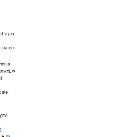
 których
baterii.
wienia
kowej, w
eż
datę,
zymi
a
z
le, by