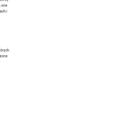
ą one
ach i
tórych
dzone