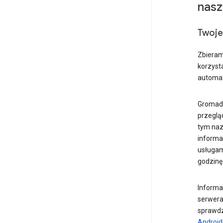
nasz
Twoje 
Zbieram
korzyst
automat
Gromadz
przegląd
tym nazw
informac
usługam
godzinę 
Informa
serweram
sprawdz
Android