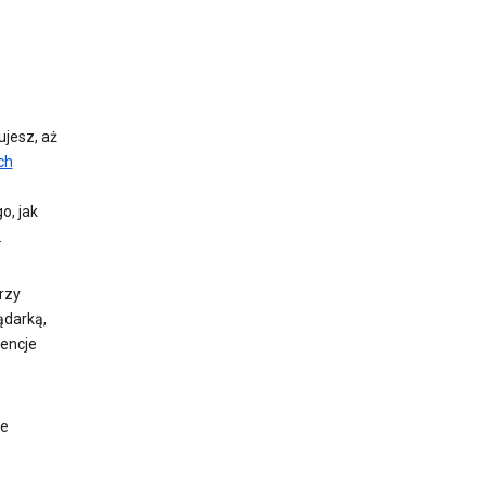
ujesz, aż
ch
o, jak
.
rzy
ądarką,
encje
ie