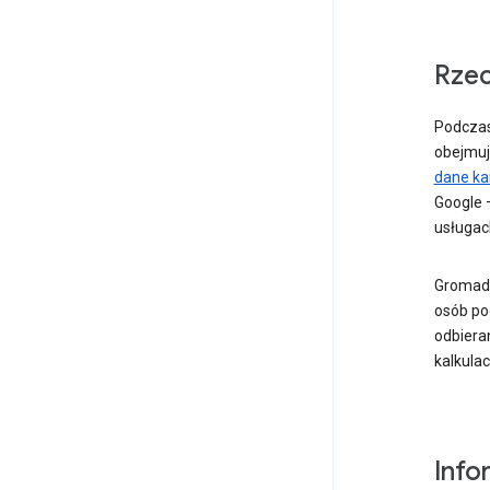
Rzec
Podczas
obejmuj
dane ka
Google 
usługac
Gromadz
osób po
odbiera
kalkula
Info