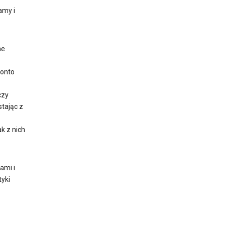
amy i
ne
konto
czy
tając z
k z nich
ami i
tyki