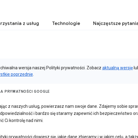
rzystania z usług
Technologie
Najczęstsze pytani
rchiwalna wersja naszej Polityki prywatności. Zobacz
aktualną wersję
lu
stkie poprzednie
.
KA PRYWATNOŚCI GOOGLE
ając z naszych usług, powierzasz nam swoje dane. Zdajemy sobie spraw
odpowiedzialność i bardzo się staramy zapewnić ich bezpieczeństwo or
ć Ci kontrolę nad nimi.
lityki prywatności dowiesz się, jakie dane zbieramy i w jakim celu, a takż