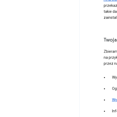
przekaz
takie d
zainstal
Twoja
Zbieram
na przy
przez n
Wy
Og
Wyś
In