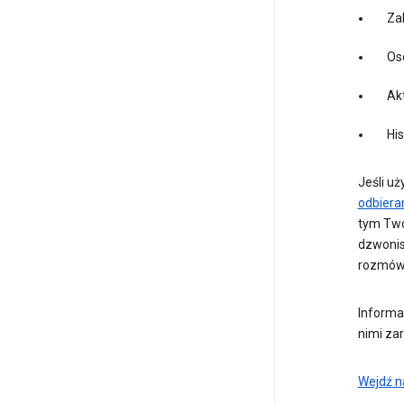
Za
Oso
Akt
Hi
Jeśli u
odbiera
tym Twó
dzwonis
rozmów,
Informa
nimi za
Wejdź n