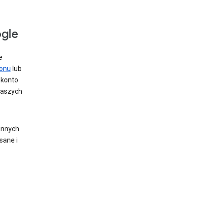
ogle
e
fonu
lub
 konto
naszych
innych
sane i