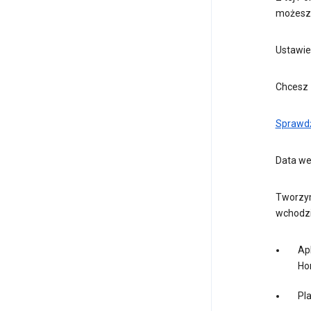
możesz 
Ustawie
Chcesz 
Sprawdź
Data wej
Tworzym
wchodzi
Apl
Ho
Pl