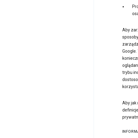
Pro
os
Aby zar
sposoby.
zarządz
Google.
koniecz
oglądan
trybu i
dostoso
korzyst
Aby jak 
definicj
prywatn
INFORM