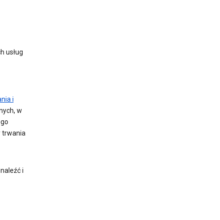
ch usług
nia i
nych, w
ego
 trwania
naleźć i