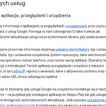
ych usług
aplikacje, przeglądarki i urządzenia
y informacje o aplikacjach, przeglądarkach i
urządzeniach
, przy użyciu
asz z usług Google. Pomaga to nam udostępniać Ci takie funkcje jak
yczne aktualizacje usług czy przyciemnianie ekranu, gdy spada poziom 
one przez nas informacje obejmują
unikalne identyfikatory
, typ i usta
arki, typ i ustawienia urządzenia, system operacyjny, dane sieci komór
ę operatora i numer telefonu, oraz numer wersji aplikacji. Zbieramy t
je o interakcjach Twoich aplikacji, przeglądarek i urządzeń z naszymi
i, w tym
adres IP
, raporty o awariach, dane o aktywności systemu oraz 
i adres URL strony odsyłającej żądania.
cje te zbieramy, gdy usługa Google na urządzeniu kontaktuje się z nas
i – na przykład gdy instalujesz aplikację ze Sklepu Play lub gdy usług
a dostępność automatycznych aktualizacji. Jeśli używasz
urządzenia 
em i aplikacjami Google
, kontaktuje się ono okresowo z serwerami Goog