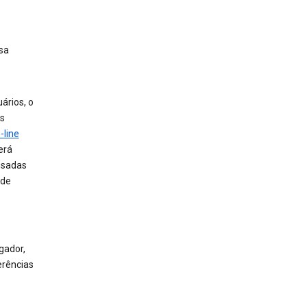
sa
ários, o
is
-line
erá
usadas
 de
gador,
erências