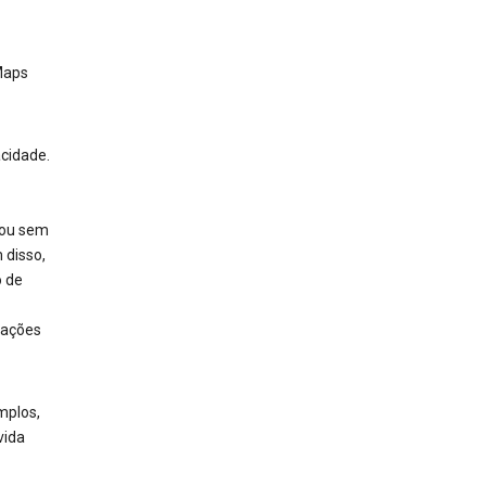
Maps
acidade.
 ou sem
 disso,
 de
mações
mplos,
vida