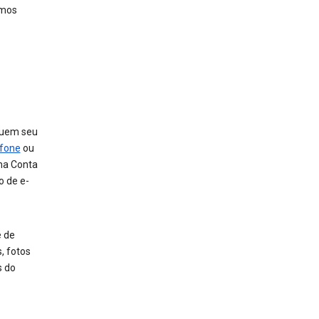
amos
luem seu
efone
ou
ma Conta
o de e-
e de
, fotos
s do