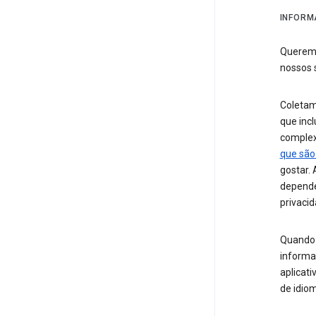
INFORM
Queremo
nossos 
Coletam
que incl
comple
que são
gostar.
depende
privacid
Quando 
informa
aplicati
de idio