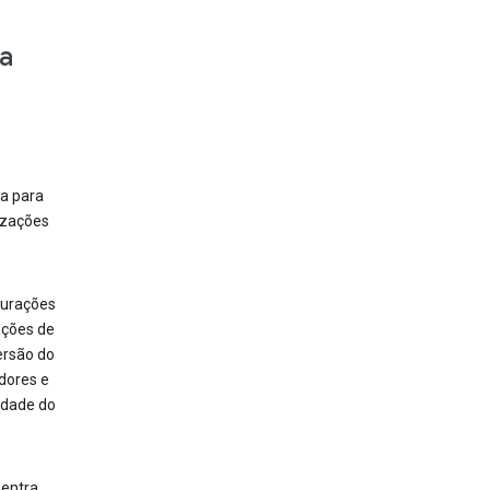
a
a para
izações
igurações
ações de
ersão do
dores e
vidade do
 entra