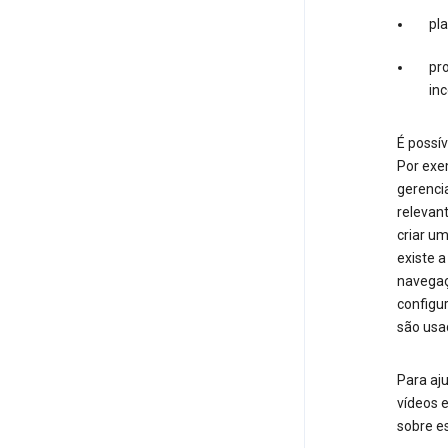
pl
pro
in
É possív
Por exe
gerenci
relevan
criar u
existe 
navegaç
configu
são usa
Para aju
vídeos e
sobre es