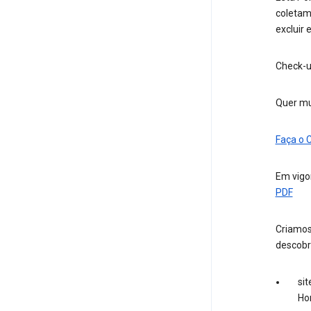
coletamo
excluir
Check-u
Quer mu
Faça o 
Em vigor
PDF
Criamos
descobr
sit
Ho