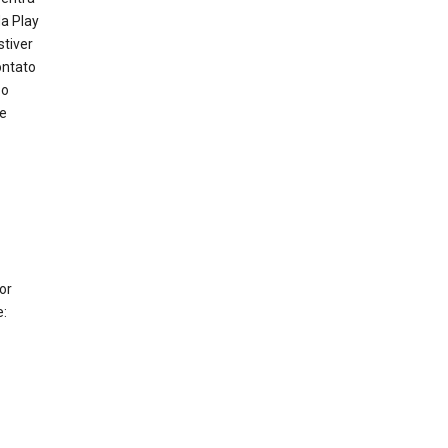
a Play
stiver
ontato
 o
de
or
: