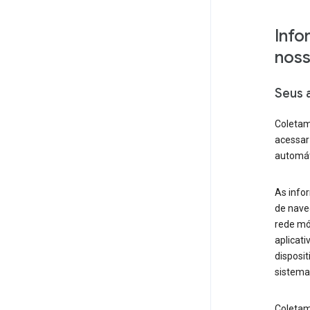
Info
noss
Seus 
Coletam
acessar
automáti
As info
de naveg
rede mó
aplicat
disposit
sistema,
Coletam