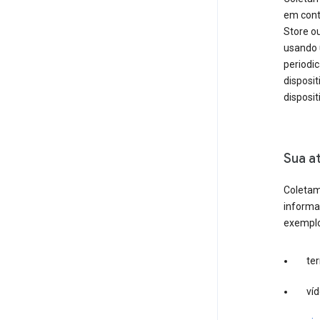
em cont
Store ou
usando
periodi
disposi
disposit
Sua a
Coletam
informa
exemplo
te
víd