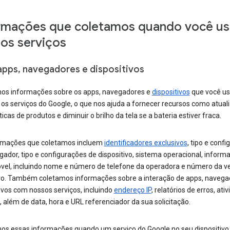
rmações que coletamos quando você us
os serviços
apps, navegadores e dispositivos
os informações sobre os apps, navegadores e
dispositivos
que você us
 os serviços do Google, o que nos ajuda a fornecer recursos como atual
cas de produtos e diminuir o brilho da tela se a bateria estiver fraca.
rmações que coletamos incluem
identificadores exclusivos
, tipo e conf
ador, tipo e configurações de dispositivo, sistema operacional, inform
vel, incluindo nome e número de telefone da operadora e número da v
ivo. Também coletamos informações sobre a interação de apps, navega
ivos com nossos serviços, incluindo
endereço IP
, relatórios de erros, ati
 além de data, hora e URL referenciador da sua solicitação.
os essas informações quando um serviço do Google no seu dispositivo