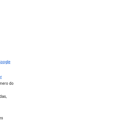
Google
r
úmero do
das,
es