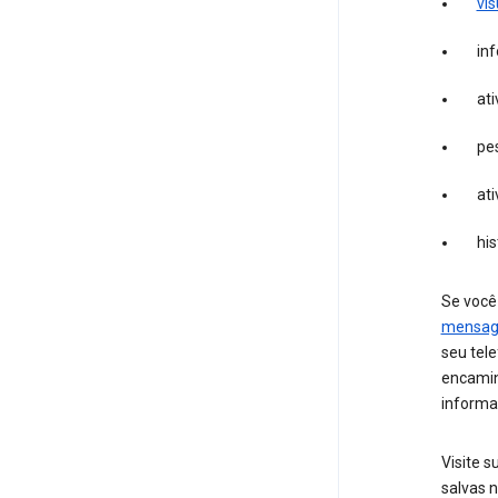
vi
in
at
pe
ati
hi
Se você
mensag
seu tel
encamin
informa
Visite 
salvas n