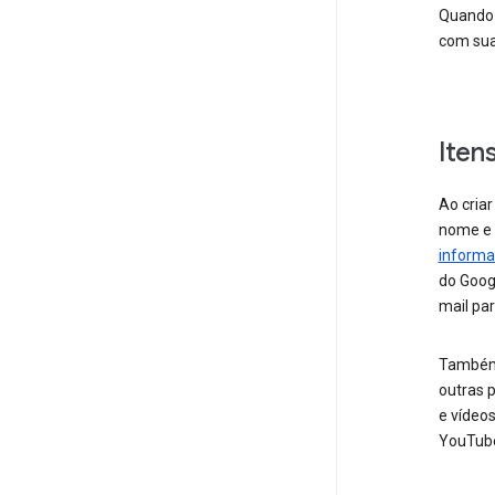
Quando 
com sua
Iten
Ao cria
nome e 
inform
do Goog
mail par
Também 
outras p
e vídeos
YouTub