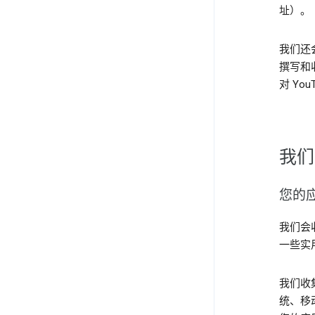
址）。
我们还
撰写和
对 Yo
我们
您的
我们会收
一些实
我们收
统、移