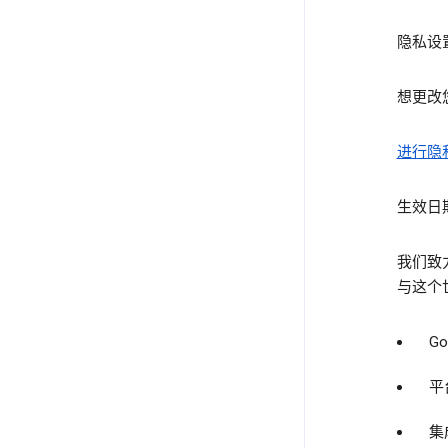
隐私设
想更改
进行隐
生效日期
我们致
与这个世
G
平
集