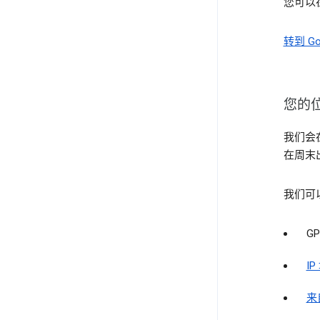
您可以
转到 Go
您的
我们会
在周末
我们可
GP
IP
来