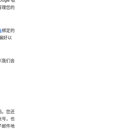
gle 收
管理您的
备
绑定的
偏好以
（我们会
码。您还
 帐号，也
子邮件地