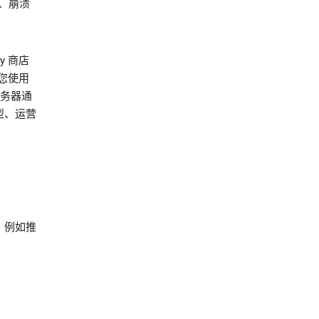
、崩溃
y 商店
您使用
服务器通
型、运营
，例如推