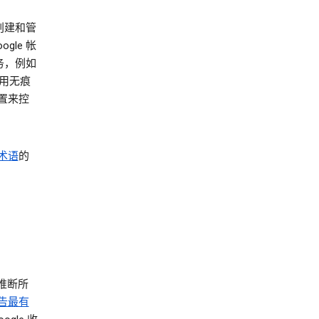
创建和管
le 帐
务，例如
使用无痕
置来控
术语
的
推断所
告最有