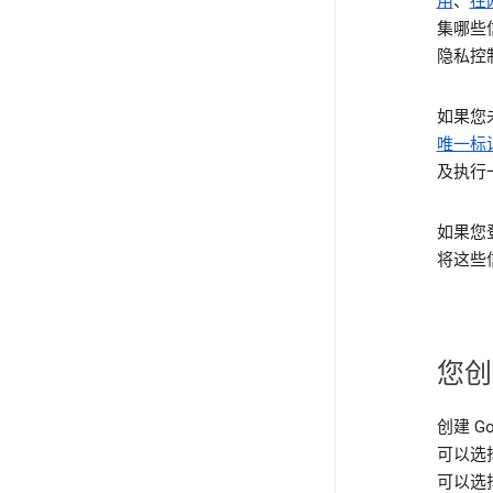
用
、
在
集哪些
隐私控
如果您
唯一标
及执行
如果您
将这些
您创
创建 G
可以选
可以选