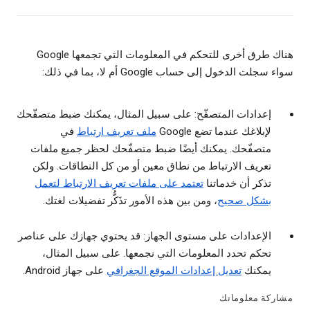
هناك طرق أخرى للتحكم في المعلومات التي تجمعها Google
سواء سجلت الدخول إلى حساب Google أم لا، بما في ذلك:
إعدادات المتصفّح: على سبيل المثال، يمكنك ضبط متصفّحك
لإبلاغك عندما تضع Google
ملف تعريف ارتباط
في
متصفّحك. يمكنك أيضًا ضبط متصفّحك لحظر جميع ملفات
تعريف الارتباط من نطاق معين أو من كل النطاقات. ولكن
تذكر أن خدماتنا
تعتمد على ملفات تعريف الارتباط لتعمل
بشكل صحيح
، ومن بين هذه الأمور تذَكُّر تفضيلات لغتك.
الإعدادات على مستوى الجهاز: قد يحتوي جهازك على عناصر
تحكم تحدد المعلومات التي نجمعها. على سبيل المثال،
يمكنك
تعديل إعدادات الموقع الجغرافي
على جهاز Android.
مشاركة معلوماتك