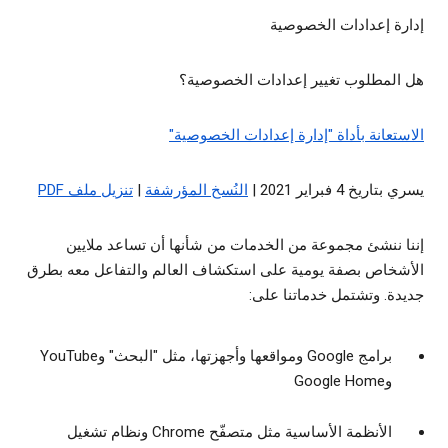
إدارة إعدادات الخصوصية
هل المطلوب تغيير إعدادات الخصوصية؟
الاستعانة بأداة "إدارة إعدادات الخصوصية"
يسري بتاريخ 4 فبراير 2021 |
النُسخ المؤرشفة
|
تنزيل ملف PDF
إننا ننشئ مجموعة من الخدمات من شأنها أن تساعد ملايين
الأشخاص بصفة يومية على استكشاف العالم والتفاعل معه بطرق
جديدة. وتشتمل خدماتنا على:
برامج Google ومواقعها وأجهزتها، مثل "البحث" وYouTube
وGoogle Home
الأنظمة الأساسية مثل متصفّح Chrome ونظام تشغيل