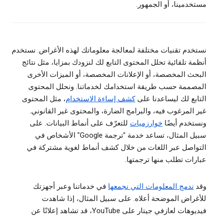
مستخدمينا، أو الجمهور.
نستخدم تقنيات مختلفة لمعالجة معلوماتك لهذه الأغراض. نستخدم
أنظمة تلقائية تحلل المحتوى التابع لك لنزودك بمزايا، مثل نتائج
البحث المخصصة، أو الإعلانات المخصصة، أو الميزات الأخرى
المصممة حسب طريقة استخدامك لخدماتنا. ونحلل المحتوى
التابع لك ليساعدنا على
كشف إساءة الاستخدام
، مثل المحتوى
غير المرغوب فيه، والبرامج الضارة، والمحتوى غير القانوني.
ونستخدم أيضًا
خوارزميات
للتعرّف على أنماط البيانات. على
سبيل المثال، تساعد خدمة "ترجمة Google" الأشخاص في
التواصل عبر اللغات من خلال كشف أنماط لغوية مشتركة في
عبارات تطلب منها ترجمتها.
وقد
ندمج المعلومات التي نجمعها
في خدماتنا وعبر أجهزتك
للأغراض الموضحة أعلاه. على سبيل المثال، إذا شاهدت
فيديوهات لعازفي جيتار على YouTube، قد تشاهد إعلانًا عن