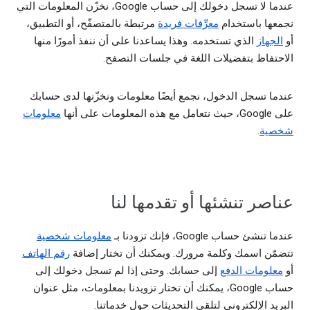
عندما لا تسجل دخولك إلى حساب Google، نخزّن المعلومات التي
نجمعها باستخدام
معرِّفات فريدة
مرتبطة بالمتصفّح، أو التطبيق،
أو
الجهاز
الذي تستخدمه. وهذا يساعدنا على أن ننفذ أمورًا منها
الاحتفاظ بتفضيلات اللغة في جلسات التصفح.
عندما تسجل الدخول، نجمع أيضًا معلومات ونخزّنها لدى حسابك
على Google، حيث نتعامل مع هذه المعلومات على أنها
معلومات
شخصية
.
عناصر تنشئها أو تقدمها لنا
عندما تنشئ حساب Google، فإنك تزودنا بـ
معلومات شخصية
تتضمّن اسمك وكلمة مرورك. ويمكنك أن تختار إضافة
رقم الهاتف
أو
معلومات الدفع
إلى حسابك. وحتى إذا لم تسجل دخولك إلى
حساب Google، يمكنك أن تختار تزويدنا بمعلومات، مثل عنوان
البريد الإلكتروني لتلقي التحديثات حول خدماتنا.