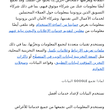
المقالة ويعرضها لأشخاص آخرين إذا بحثوا عن اسمك. وقد نجمع
أيضًا معلومات عنك من شركاء موثوق فيهم، بما في ذلك شركاء
التسويق الذين يزودوننا بمعلومات حول العملاء المحتملين
لخدمات الأعمال التي نقدمها، وشركاء الأمان الذين يزودوننا
بمعلومات بغرض
حمايتنا من إساءة الاستخدام
. وقد نتلقى أيضًا
معلومات من
معلنين لتقديم خدمات الإعلانات والبحث نيابة عنهم
.
ونستخدم تقنيات متعددة لنجمع المعلومات ونخزّنها، بما في ذلك
ملفات تعريف الارتباط
و
علامات بكسل
والسعة التخزينية المحلية،
مثل
السعة التخزينية لبيانات الويب في المتصفّح
أو
ذاكرات
التخزين المؤقت لبيانات التطبيق
، وقواعد البيانات،
وسجلات
الخوادم
.
لماذا تجمع GOOGLE البيانات
نستخدم البيانات لإعداد خدمات أفضل
ونستخدم المعلومات التي نجمعها من جميع خدماتنا للأغراض