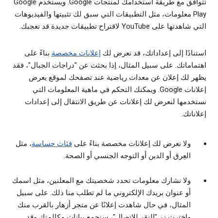
تتوافق مع طريقة استخدامك لمنتجات Google. ويستخدم Google
Play معلومات، مثل التطبيقات التي سبق لك تثبيتها والفيديوهات
التي شاهدتها على YouTube لاقتراح تطبيقات جديدة قد تعجبك.
استنادًا إلى إعداداتك، قد نعرض لك
إعلانات مخصصة
بناءً على
اهتماماتك. على سبيل المثال، إذا بحثت عن "دراجات الجبال"، فقد
يظهر لك إعلان عن معدات رياضية عند تصفحك لموقع يعرض
إعلانات Google. ويمكنك التحكم في ماهية المعلومات التي
نستخدمها لنعرض لك إعلانات عن طريق الانتقال إلى إعدادات
إعلاناتك.
ولا نعرض لك إعلانات مخصصة بناءً على
فئات حساسة
، مثل
العِرق أو الدين أو التوجه الجنسي أو الصحة.
ولا نشارك معلومات تحدد شخصيتك مع المعلنين، مثل اسمك
أو عنوان بريدك الإلكتروني ما لم تطلب منا ذلك. على سبيل
المثال، في حال شاهدت إعلانًا عن متجر أزهار بالقرب منك
واخترت زر "النقر للاتصال"، سنجمع بيانات مكالمتك وقد