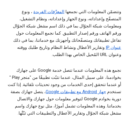
وتتضمّن المعلومات التي نجمعها
المعرِّفات الفريدة
، ونوع
المتصفّح وإعداداته، ونوع الجهاز وإعداداته، ونظام التشغيل،
ومعلومات شبكة الجوّال بما في ذلك اسم مشغل شبكة الجوّال
ورقم الهاتف ورقم إصدار التطبيق. كما نجمع المعلومات حول
تفاعل تطبيقاتك ومتصفّحاتك وأجهزتك مع خدماتنا، بما في ذلك
عنوان IP
وتقارير الأعطال ونشاط النظام وتاريخ طلبك ووقته
وعنوان URL المُحيل الخاص بهذا الطلب.
نجمع هذه المعلومات عندما تتصل خدمة Google على جهازك
بخوادمنا، على سبيل المثال، عندما تثبّت تطبيقًا من "متجر Play "
أو عندما تتحقق إحدى الخدمات من وجود تحديثات تلقائية. إذا كنت
تستخدم
جهاز Android مع تطبيقات Google
، يتصل جهازك بصفة
دورية بخوادم Google لتوفير معلومات حول جهازك والاتصال
بخدماتنا. وهذه المعلومات تشمل أمورًا، مثل نوع جهازك واسم
مشغل شبكة الجوّال وتقارير الأعطال والتطبيقات التي ثبّتَّها.