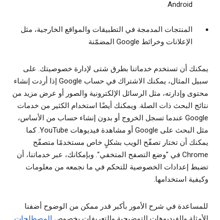
Android
المنتجات المدمجة في التطبيقات والمواقع الخارجية، مثل
الإعلانات وخرائط Google المضمّنة
يمكنك أن تستخدم خدماتنا بطرق شتى لإدارة خصوصيتك. على
سبيل المثال، يمكنك الاشتراك في حساب Google إذا أردت إنشاء
محتوى وإدارته، مثل الرسائل الإلكترونية والصور أو عرض مزيد من
نتائج البحث ذات الصلة. ويمكنك أيضًا استخدام الكثير من خدمات
Google عندما تسجل الخروج أو بدون إنشاء حساب من الأساس،
مثل البحث على Google أو مشاهدة فيديوهات YouTube. كما
يمكنك أن تختار تصفّح الويب بشكلٍ خاص مستخدمًا متصفّح
Chrome في "وضع التصفح المتخفي". وبإمكانك، عبر خدماتنا، أن
تضبط إعدادات الخصوصية للتحكم في ما نجمعه من معلومات
وكيفية استخدامها.
للمساعدة في شرح الأمور بأكبر قدر ممكن من الوضوح أضفنا
الأمثلة والفيديوهات التوضيحية والتعريفات بخصوص
المصطلحات