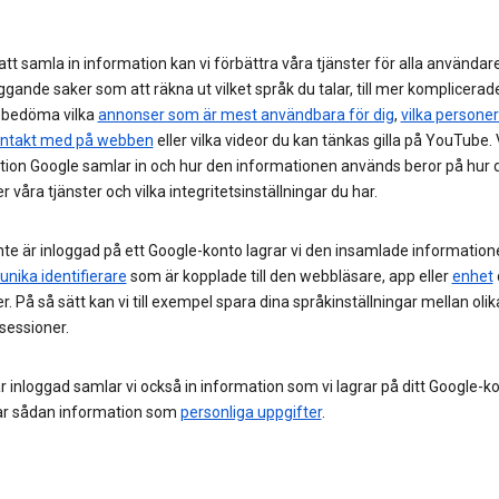
t samla in information kan vi förbättra våra tjänster för alla användar
gande saker som att räkna ut vilket språk du talar, till mer komplicerad
 bedöma vilka
annonser som är mest användbara för dig
,
vilka personer
ntakt med på webben
eller vilka videor du kan tänkas gilla på YouTube. 
tion Google samlar in och hur den informationen används beror på hur 
 våra tjänster och vilka integritetsinställningar du har.
nte är inloggad på ett Google-konto lagrar vi den insamlade informatio
unika identifierare
som är kopplade till den webbläsare, app eller
enhet
. På så sätt kan vi till exempel spara dina språkinställningar mellan olik
sessioner.
r inloggad samlar vi också in information som vi lagrar på ditt Google-ko
ar sådan information som
personliga uppgifter
.