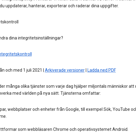
du uppdaterar, hanterar, exporterar och raderar dina uppgifter.
etskontroll
ändra dina integritetsinställningar?
ntegritetskontroll
rån och med 1 juli 2021 |
Arkiverade versioner
|
Ladda ned PDF
der många olika tjänster som varje dag hjälper miljontals människor att
verka med världen på nya sätt. Tjänsterna omfattar:
ar, webbplatser och enheter från Google, till exempel Sök, YouTube o
me.
attformar som webbläsaren Chrome och operativsystemet Android.