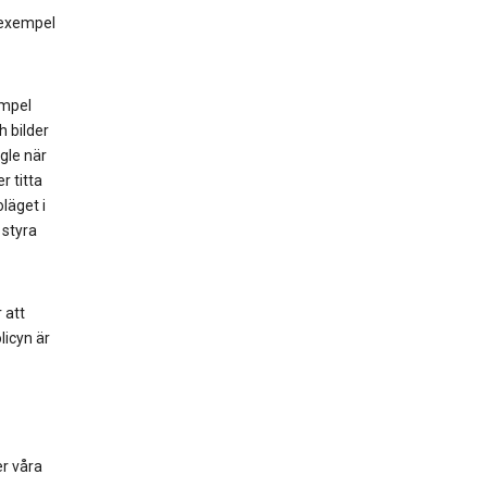
l exempel
empel
h bilder
gle när
r titta
läget i
 styra
 att
licyn är
er våra