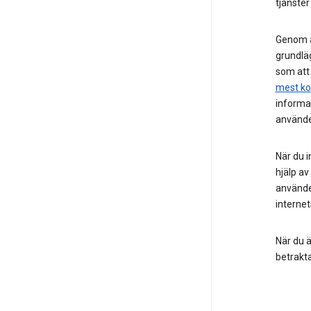
tjänster
Genom at
grundläg
som att
mest ko
informa
använder
När du i
hjälp av
använder
internet
När du ä
betrakt