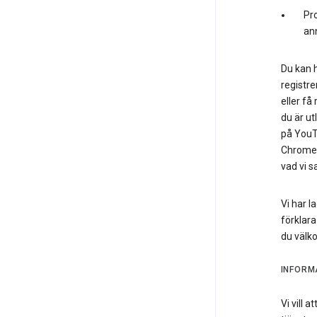
Pro
an
Du kan h
registre
eller få
du är ut
på YouTu
Chrome. 
vad vi s
Vi har l
förklara
du väl
INFORM
Vi vill 