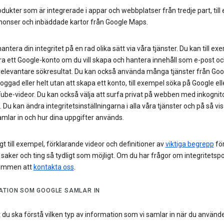
dukter som är integrerade i appar och webbplatser från tredje part, til
nonser och inbäddade kartor från Google Maps.
antera din integritet på en rad olika sätt via våra tjänster. Du kan till ex
ra ett Google-konto om du vill skapa och hantera innehåll som e-post oc
 relevantare sökresultat. Du kan också använda många tjänster från Goo
loggad eller helt utan att skapa ett konto, till exempel söka på Google elle
be-videor. Du kan också välja att surfa privat på webben med inkognito
Du kan ändra integritetsinställningarna i alla våra tjänster och på så vis
amlar in och hur dina uppgifter används.
agt till exempel, förklarande videor och definitioner av
viktiga begrepp
för
 saker och ting så tydligt som möjligt. Om du har frågor om integritetspo
kommen att
kontakta oss
.
ATION SOM GOOGLE SAMLAR IN
att du ska förstå vilken typ av information som vi samlar in när du använd