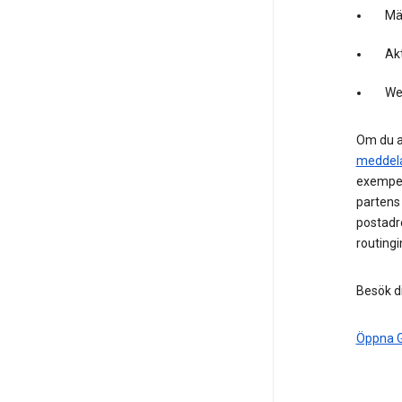
Mä
Akt
We
Om du a
meddel
exempel
partens
postadr
routing
Besök di
Öppna G