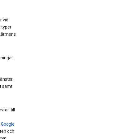
 vid
a typer
skärmens
lningar,
änster.
et samt
ar, till
 Google
ten och
typ,