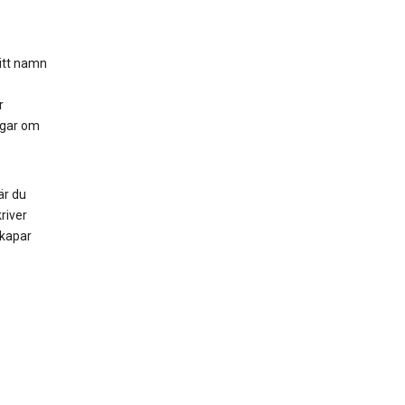
itt namn
r
ngar om
är du
river
skapar