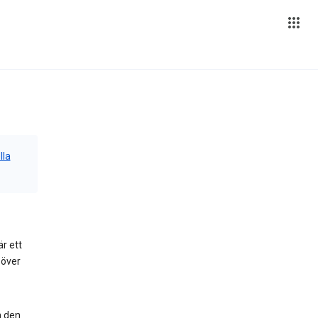
lla
är ett
 över
n den