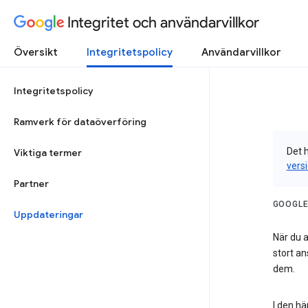
Integritet och användarvillkor
Översikt
Integritetspolicy
Användarvillkor
Integritetspolicy
Ramverk för dataöverföring
Det h
Viktiga termer
vers
Partner
GOOGLE
Uppdateringar
När du a
stort an
dem.
I den hä