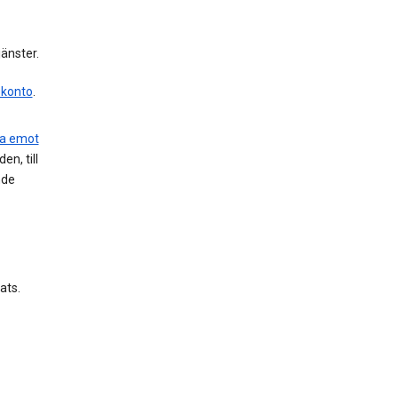
änster.
-konto
.
 ta emot
n, till
nde
ats.