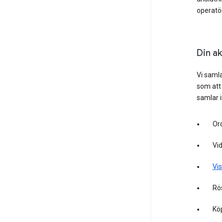
operatör
Din ak
Vi samla
som att 
samlar i
Ord
Vid
Vis
Rös
Köp