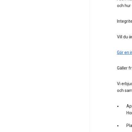
och hur 
Integrit
Vill du 
Gör en i
Gäller f
Vi erbju
och sam
App
Ho
Pl