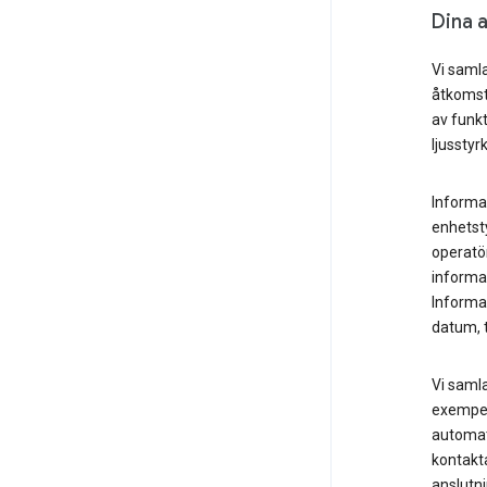
Dina 
Vi saml
åtkomst 
av funk
ljusstyr
Informa
enhetst
operatö
informa
Informa
datum, 
Vi samla
exempel 
automat
kontakt
anslutni