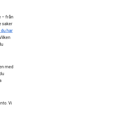
e – från
e saker
 du har
Vilken
du
nen med
du
a
nto. Vi