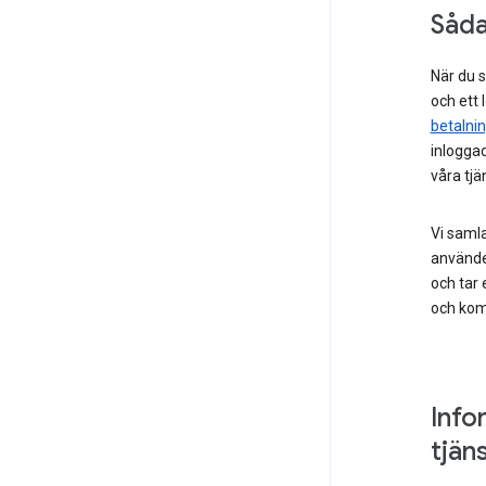
Såda
När du 
och ett 
betalni
inloggad
våra tjä
Vi samla
använde
och tar 
och kom
Info
tjän