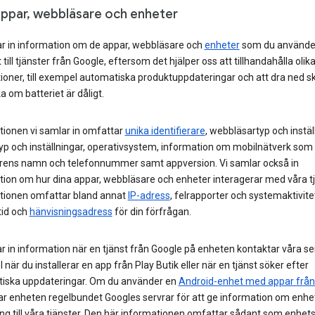
appar, webbläsare och enheter
ar in information om de appar, webbläsare och
enheter
som du använder
till tjänster från Google, eftersom det hjälper oss att tillhandahålla olik
tioner, till exempel automatiska produktuppdateringar och att dra ned 
ka om batteriet är dåligt.
tionen vi samlar in omfattar
unika identifierare
, webbläsartyp och instäl
yp och inställningar, operativsystem, information om mobilnätverk som
rens namn och telefonnummer samt appversion. Vi samlar också in
tion om hur dina appar, webbläsare och enheter interagerar med våra tj
tionen omfattar bland annat
IP-adress
, felrapporter och systemaktivit
tid och
hänvisningsadress
för din förfrågan.
r in information när en tjänst från Google på enheten kontaktar våra servr
när du installerar en app från Play Butik eller när en tjänst söker efter
iska uppdateringar. Om du använder en
Android-enhet med appar från
ar enheten regelbundet Googles servrar för att ge information om enhe
ng till våra tjänster. Den här informationen omfattar sådant som enhets