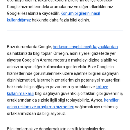
etkinleştirdiğiniz takdirde, konum bilgilerini de içerebilecek
Google hizmetlerindeki aramalarınız ve diğer etkinlikleriniz
Google Hesabınıza kaydedilir.
Konum bilgilerini nasıl
kullandığımız
hakkında daha fazla bilgi edinin.
Bazı durumlarda Google,
herkesin erişebileceği kaynaklardan
da hakkınızda bilgi toplar. Örneğin, adınız yerel gazetede yer
alıyorsa Google'ın Arama motoru o makaleyi dizine alabilir ve
adınızı arayan diğer kullanıcılara gösterebilir. Bize Google'ın
hizmetlerinde görüntülenmek üzere işletme bilgileri sağlayan
dizin hizmetleri, işletme hizmetlerimizin potansiyel müşterileri
hakkında bilgi sağlayan pazarlama iş ortakları ve
kötüye
kullanıma karşı
bilgi sağlayan güvenlik iş ortakları gibi güvenilir iş
ortaklarından da sizinle ilgili bilgi toplayabiliriz. Ayrıca,
kendileri
adına reklam ve araştırma hizmetleri
sağlamak için reklam iş
ortaklarımızdan da bilgi alıyoruz.
Bilgi toplamak ve depolamak için çeşitli teknolojilerden