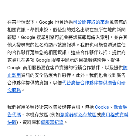
在某些情況下，Google 也會透過
可公開存取的來源
蒐集您的
相關資訊。舉例來說，假使您的姓名出現在您所在地的新聞
報導，Google 搜尋引擎可能會將該篇報導編入索引，並在其
他人搜尋您的姓名時顯示該篇報導。我們也可能會透過信任
的合作夥伴蒐集您的相關資訊，這些合作夥伴包括：提供商
家資訊在各項 Google 服務中顯示的目錄服務夥伴、提供
Google 商用服務潛在客戶資訊的行銷合作夥伴，以及提供
防
止濫用
資訊的安全防護合作夥伴。此外，我們也會收到廣告
合作夥伴提供的資訊，以便
代替廣告合作夥伴提供廣告和研
究服務
。
我們運用多種技術來收集及儲存資訊，包括
Cookie
、
像素廣
告代碼
、本機存放區 (例如
瀏覽器網路存放區
或
應用程式資料
快取
)、資料庫和
伺服器紀錄
。