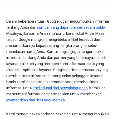
Dalam beberapa situasi, Google juga mengumpulkan informasi
tentang Anda dari
sumber yang dapat diakses secara publik
.
Misalnya, jika nama Anda muncul di koran lokal Anda, Mesin
telusur Google mungkin mengindeks artikel tersebut dan
menampilkannya kepada orang lain jika orang tersebut
menelusuri nama Anda. Kami mungkin juga mengumpulkan
informasi tentang Anda dari partner yang tepercaya, seperti
layanan direktori yang memberi kami informasi bisnis yang
akan ditampilkan di layanan Google, partner pemasaran yang
memberi kami informasi tentang calon pelanggan layanan
bisnis kami, dan partner keamanan yang memberi kami
informasi untuk
melindungi dari penyalahgunaan
. Kami juga
menerima informasi dari partner iklan untuk memberikan
layanan iklan dan riset bagi mereka
.
Kami menggunakan berbagai teknologi untuk mengumpulkan