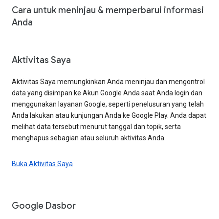
Cara untuk meninjau & memperbarui informasi
Anda
Aktivitas Saya
Aktivitas Saya memungkinkan Anda meninjau dan mengontrol
data yang disimpan ke Akun Google Anda saat Anda login dan
menggunakan layanan Google, seperti penelusuran yang telah
Anda lakukan atau kunjungan Anda ke Google Play. Anda dapat
melihat data tersebut menurut tanggal dan topik, serta
menghapus sebagian atau seluruh aktivitas Anda.
Buka Aktivitas Saya
Google Dasbor