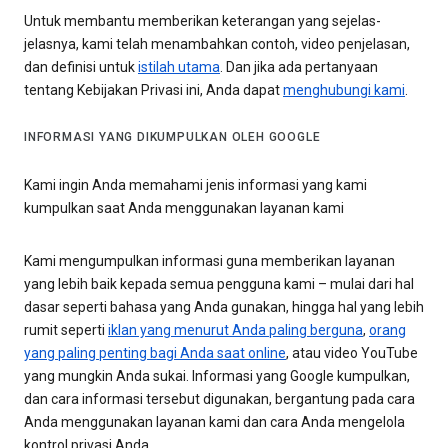
Untuk membantu memberikan keterangan yang sejelas-
jelasnya, kami telah menambahkan contoh, video penjelasan,
dan definisi untuk
istilah utama
. Dan jika ada pertanyaan
tentang Kebijakan Privasi ini, Anda dapat
menghubungi kami
.
INFORMASI YANG DIKUMPULKAN OLEH GOOGLE
Kami ingin Anda memahami jenis informasi yang kami
kumpulkan saat Anda menggunakan layanan kami
Kami mengumpulkan informasi guna memberikan layanan
yang lebih baik kepada semua pengguna kami – mulai dari hal
dasar seperti bahasa yang Anda gunakan, hingga hal yang lebih
rumit seperti
iklan yang menurut Anda paling berguna
,
orang
yang paling penting bagi Anda saat online
, atau video YouTube
yang mungkin Anda sukai. Informasi yang Google kumpulkan,
dan cara informasi tersebut digunakan, bergantung pada cara
Anda menggunakan layanan kami dan cara Anda mengelola
kontrol privasi Anda.