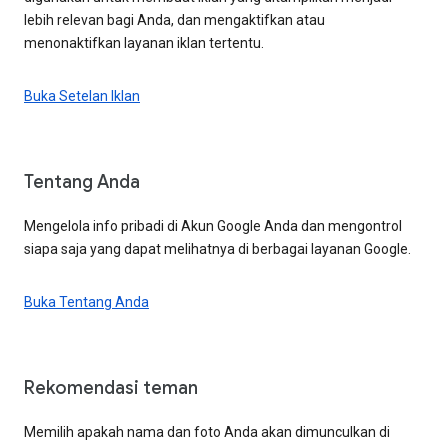
lebih relevan bagi Anda, dan mengaktifkan atau
menonaktifkan layanan iklan tertentu.
Buka Setelan Iklan
Tentang Anda
Mengelola info pribadi di Akun Google Anda dan mengontrol
siapa saja yang dapat melihatnya di berbagai layanan Google.
Buka Tentang Anda
Rekomendasi teman
Memilih apakah nama dan foto Anda akan dimunculkan di