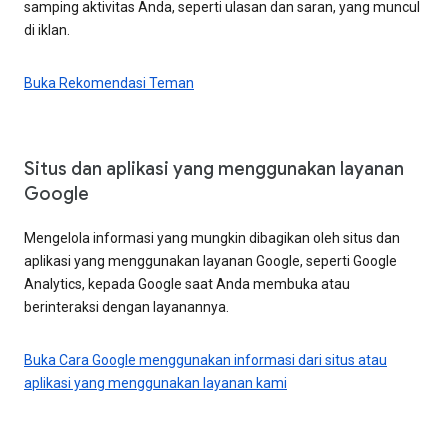
samping aktivitas Anda, seperti ulasan dan saran, yang muncul
di iklan.
Buka Rekomendasi Teman
Situs dan aplikasi yang menggunakan layanan
Google
Mengelola informasi yang mungkin dibagikan oleh situs dan
aplikasi yang menggunakan layanan Google, seperti Google
Analytics, kepada Google saat Anda membuka atau
berinteraksi dengan layanannya.
Buka Cara Google menggunakan informasi dari situs atau
aplikasi yang menggunakan layanan kami