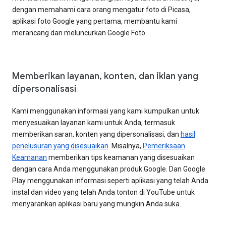
dengan memahami cara orang mengatur foto di Picasa,
aplikasi foto Google yang pertama, membantu kami
merancang dan meluncurkan Google Foto.
Memberikan layanan, konten, dan iklan yang
dipersonalisasi
Kami menggunakan informasi yang kami kumpulkan untuk
menyesuaikan layanan kami untuk Anda, termasuk
memberikan saran, konten yang dipersonalisasi, dan
hasil
penelusuran yang disesuaikan
. Misalnya,
Pemeriksaan
Keamanan
memberikan tips keamanan yang disesuaikan
dengan cara Anda menggunakan produk Google. Dan Google
Play menggunakan informasi seperti aplikasi yang telah Anda
instal dan video yang telah Anda tonton di YouTube untuk
menyarankan aplikasi baru yang mungkin Anda suka.