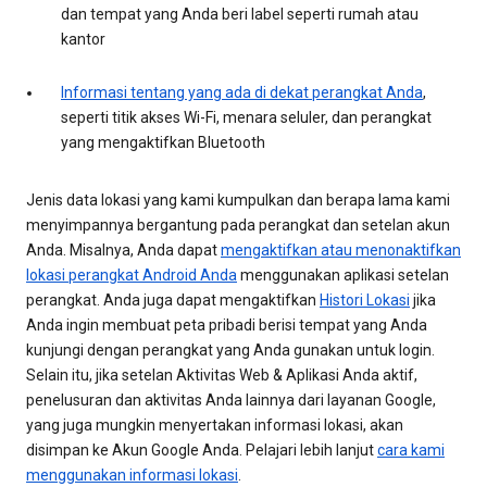
dan tempat yang Anda beri label seperti rumah atau
kantor
Informasi tentang yang ada di dekat perangkat Anda
,
seperti titik akses Wi-Fi, menara seluler, dan perangkat
yang mengaktifkan Bluetooth
Jenis data lokasi yang kami kumpulkan dan berapa lama kami
menyimpannya bergantung pada perangkat dan setelan akun
Anda. Misalnya, Anda dapat
mengaktifkan atau menonaktifkan
lokasi perangkat Android Anda
menggunakan aplikasi setelan
perangkat. Anda juga dapat mengaktifkan
Histori Lokasi
jika
Anda ingin membuat peta pribadi berisi tempat yang Anda
kunjungi dengan perangkat yang Anda gunakan untuk login.
Selain itu, jika setelan Aktivitas Web & Aplikasi Anda aktif,
penelusuran dan aktivitas Anda lainnya dari layanan Google,
yang juga mungkin menyertakan informasi lokasi, akan
disimpan ke Akun Google Anda. Pelajari lebih lanjut
cara kami
menggunakan informasi lokasi
.