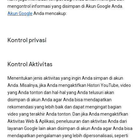
mengontrol informasi yang disimpan di Akun Google Anda.
Akun Google
Anda mencakup:
Kontrol privasi
Kontrol Aktivitas
Menentukan jenis aktivitas yang ingin Anda simpan di akun
Anda. Misalnya, jika Anda mengaktifkan Histori YouTube, video
yang Anda tonton dan hal-hal yang Anda telusuri akan
disimpan di akun Anda agar Anda bisa mendapatkan
rekomendasi yang lebih baik dan dapat mengingat bagian
video yang terakhir Anda tonton. Dan jika Anda mengaktifkan
Aktivitas Web & Aplikasi, penelusuran dan aktivitas Anda dari
layanan Google lain akan disimpan di akun Anda agar Anda bisa
mendapatkan pengalaman yang lebih dipersonalisasi, seperti