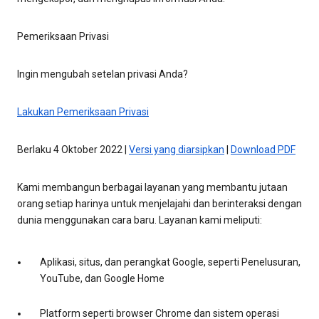
Pemeriksaan Privasi
Ingin mengubah setelan privasi Anda?
Lakukan Pemeriksaan Privasi
Berlaku 4 Oktober 2022 |
Versi yang diarsipkan
|
Download PDF
Kami membangun berbagai layanan yang membantu jutaan
orang setiap harinya untuk menjelajahi dan berinteraksi dengan
dunia menggunakan cara baru. Layanan kami meliputi:
Aplikasi, situs, dan perangkat Google, seperti Penelusuran,
YouTube, dan Google Home
Platform seperti browser Chrome dan sistem operasi