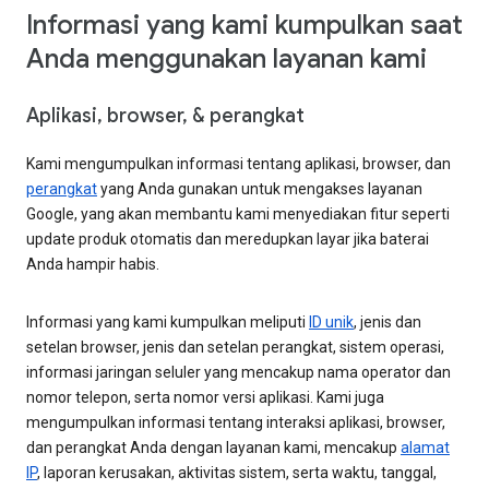
Informasi yang kami kumpulkan saat
Anda menggunakan layanan kami
Aplikasi, browser, & perangkat
Kami mengumpulkan informasi tentang aplikasi, browser, dan
perangkat
yang Anda gunakan untuk mengakses layanan
Google, yang akan membantu kami menyediakan fitur seperti
update produk otomatis dan meredupkan layar jika baterai
Anda hampir habis.
Informasi yang kami kumpulkan meliputi
ID unik
, jenis dan
setelan browser, jenis dan setelan perangkat, sistem operasi,
informasi jaringan seluler yang mencakup nama operator dan
nomor telepon, serta nomor versi aplikasi. Kami juga
mengumpulkan informasi tentang interaksi aplikasi, browser,
dan perangkat Anda dengan layanan kami, mencakup
alamat
IP
, laporan kerusakan, aktivitas sistem, serta waktu, tanggal,