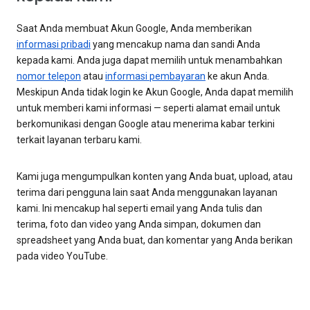
Saat Anda membuat Akun Google, Anda memberikan
informasi pribadi
yang mencakup nama dan sandi Anda
kepada kami. Anda juga dapat memilih untuk menambahkan
nomor telepon
atau
informasi pembayaran
ke akun Anda.
Meskipun Anda tidak login ke Akun Google, Anda dapat memilih
untuk memberi kami informasi — seperti alamat email untuk
berkomunikasi dengan Google atau menerima kabar terkini
terkait layanan terbaru kami.
Kami juga mengumpulkan konten yang Anda buat, upload, atau
terima dari pengguna lain saat Anda menggunakan layanan
kami. Ini mencakup hal seperti email yang Anda tulis dan
terima, foto dan video yang Anda simpan, dokumen dan
spreadsheet yang Anda buat, dan komentar yang Anda berikan
pada video YouTube.