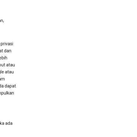
an,
privasi
at dan
ebih
ut atau
le atau
lam
da dapat
mpulkan
ika ada