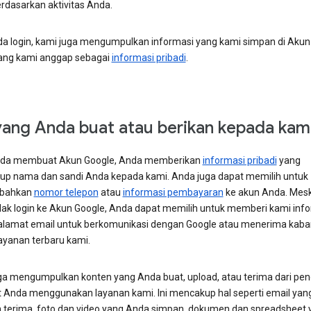
rdasarkan aktivitas Anda.
da login, kami juga mengumpulkan informasi yang kami simpan di Akun
ang kami anggap sebagai
informasi pribadi
.
yang Anda buat atau berikan kepada kam
nda membuat Akun Google, Anda memberikan
informasi pribadi
yang
p nama dan sandi Anda kepada kami. Anda juga dapat memilih untuk
bahkan
nomor telepon
atau
informasi pembayaran
ke akun Anda. Mes
dak login ke Akun Google, Anda dapat memilih untuk memberi kami inf
 alamat email untuk berkomunikasi dengan Google atau menerima kabar 
layanan terbaru kami.
ga mengumpulkan konten yang Anda buat, upload, atau terima dari pe
at Anda menggunakan layanan kami. Ini mencakup hal seperti email ya
an terima, foto dan video yang Anda simpan, dokumen dan spreadsheet 