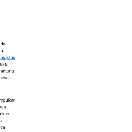
ada
n,
ang yang
ukai.
gantung
rivasi
umpulkan
nda
ankan
u
ada