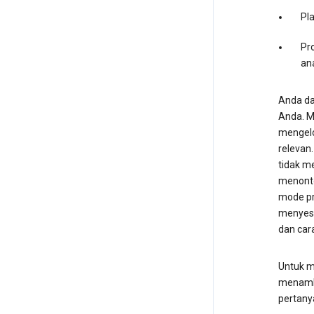
Pl
Pro
an
Anda da
Anda. M
mengelol
relevan
tidak m
menonto
mode pr
menyesu
dan car
Untuk m
menamba
pertany