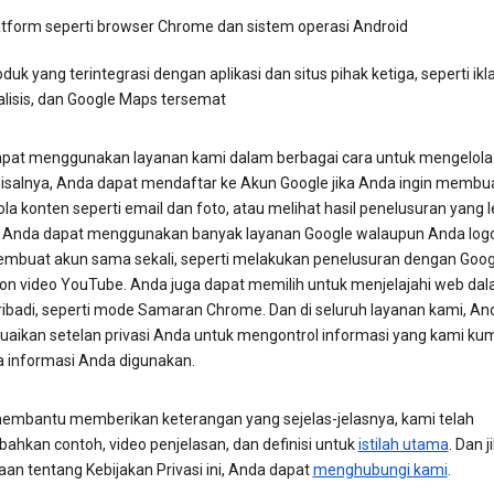
atform seperti browser Chrome dan sistem operasi Android
duk yang terintegrasi dengan aplikasi dan situs pihak ketiga, seperti ikl
alisis, dan Google Maps tersemat
pat menggunakan layanan kami dalam berbagai cara untuk mengelola 
isalnya, Anda dapat mendaftar ke Akun Google jika Anda ingin membu
a konten seperti email dan foto, atau melihat hasil penelusuran yang l
. Anda dapat menggunakan banyak layanan Google walaupun Anda logo
embuat akun sama sekali, seperti melakukan penelusuran dengan Goog
n video YouTube. Anda juga dapat memilih untuk menjelajahi web da
ibadi, seperti mode Samaran Chrome. Dan di seluruh layanan kami, An
aikan setelan privasi Anda untuk mengontrol informasi yang kami ku
a informasi Anda digunakan.
embantu memberikan keterangan yang sejelas-jelasnya, kami telah
hkan contoh, video penjelasan, dan definisi untuk
istilah utama
. Dan j
aan tentang Kebijakan Privasi ini, Anda dapat
menghubungi kami
.