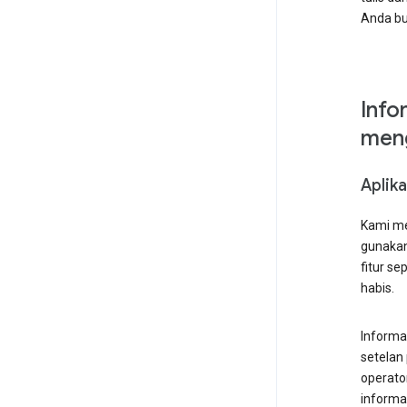
Anda bu
Info
meng
Aplika
Kami me
gunakan
fitur s
habis.
Informa
setelan
operato
informa