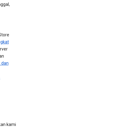
nggal,
Store
gkat
rver
an
t dan
a
kan kami