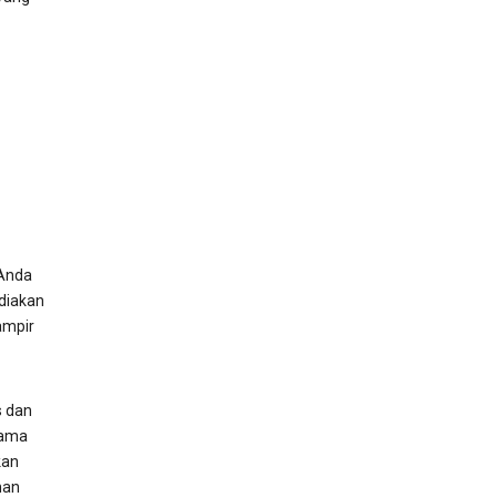
Anda
diakan
ampir
s dan
nama
kan
nan