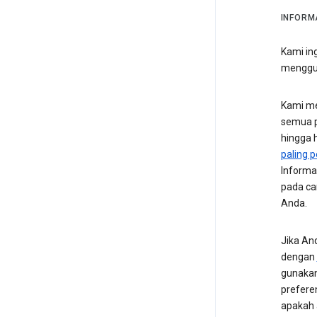
INFORM
Kami in
menggu
Kami me
semua p
hingga h
paling p
Informa
pada ca
Anda.
Jika An
dengan
gunakan
preferen
apakah 