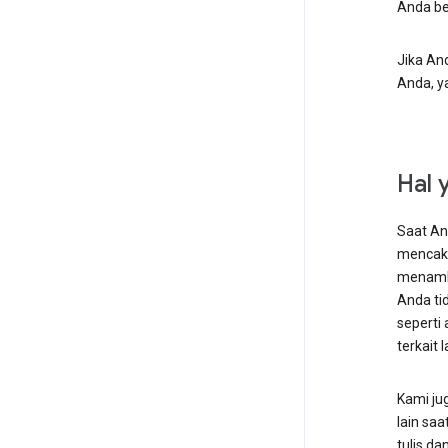
Anda be
Jika An
Anda, y
Hal 
Saat A
mencaku
menam
Anda ti
seperti
terkait 
Kami ju
lain sa
tulis d