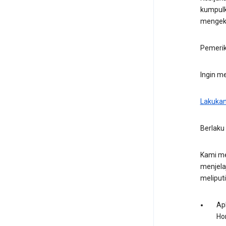
kumpulk
mengeks
Pemerik
Ingin m
Lakukan
Berlaku
Kami me
menjela
meliputi
Apl
Ho