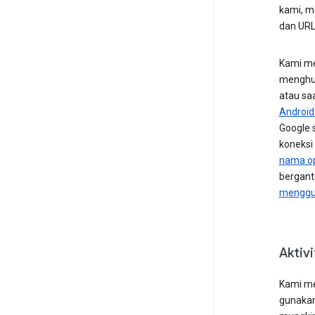
kami, 
dan URL
Kami me
menghub
atau sa
Android 
Google 
koneksi 
nama op
bergant
menggun
Aktiv
Kami me
gunakan