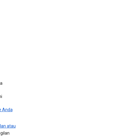
da
mi
e Anda
lan atau
gilan