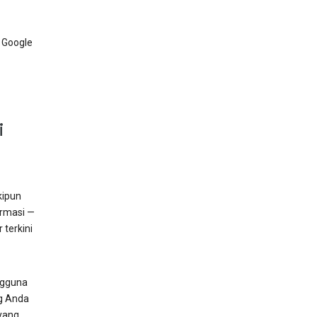
 Google
i
kipun
ormasi —
terkini
ngguna
ng Anda
yang