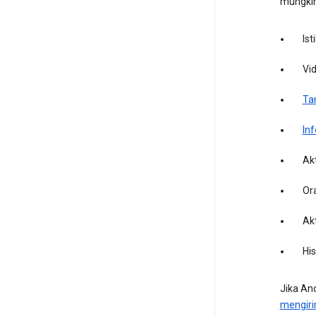
mungkin
Ist
Vi
Ta
In
Ak
Or
Akt
Hi
Jika A
mengir