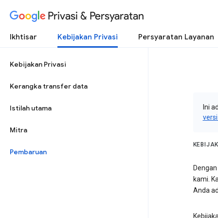
Privasi & Persyaratan
Ikhtisar
Kebijakan Privasi
Persyaratan Layanan
Kebijakan Privasi
Kerangka transfer data
Ini a
Istilah utama
vers
Mitra
KEBIJA
Pembaruan
Dengan 
kami. K
Anda ad
Kebijak