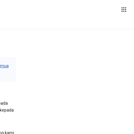
emua
pada
 kepada
ng kami