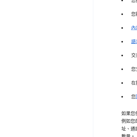
您
您
內
語
交
您
在
您
如果您使
例如您
址、通
數量。