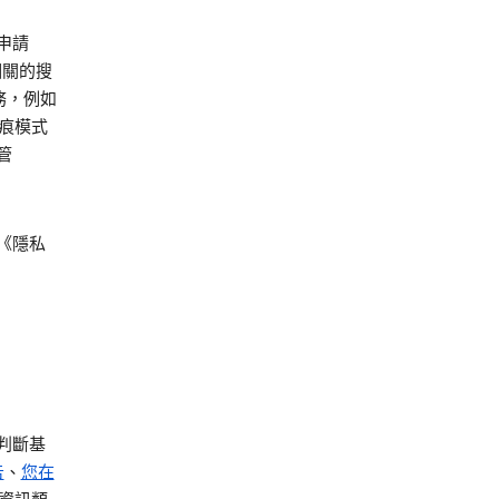
申請
相關的搜
務，例如
無痕模式
管
《隱私
判斷基
告
、
您在