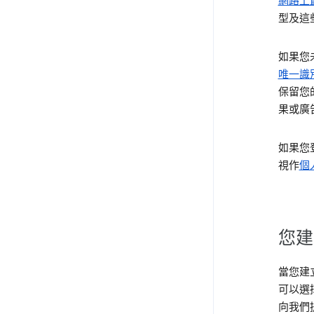
網路上
型及這
如果您
唯一識
保留您
果或廣
如果您登
視作
個
您建
當您建立
可以選
向我們