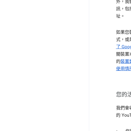
外，我
訊，包
址。
如果您裝
式，或
了 Goo
關裝置本
的
裝置
使用情
您的
我們會
的 Y