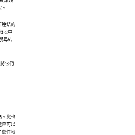
的資訊類
定。
所連結的
階段中
搜尋結
並將它們
碼。您也
，還是可以
子郵件地