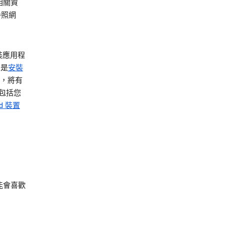
相關資
參照網
安裝應用程
的是
安裝
線，將有
訊包括您
id 裝置
能會喜歡