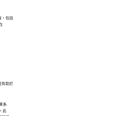
容，包括
在
這有助於
業系
。此