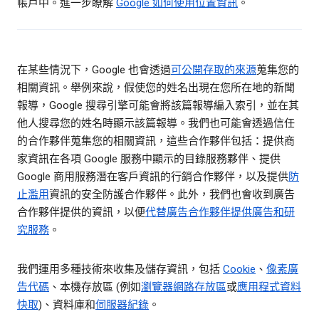
帳戶中。進一步瞭解
Google 如何使用位置資訊
。
在某些情況下，Google 也會透過
可公開存取的來源
蒐集您的
相關資訊。舉例來說，假使您的姓名出現在您所在地的新聞
報導，Google 搜尋引擎可能會將該篇報導編入索引，並在其
他人搜尋您的姓名時顯示該篇報導。我們也可能會透過信任
的合作夥伴蒐集您的相關資訊，這些合作夥伴包括：提供商
家資訊在各項 Google 服務中顯示的目錄服務夥伴、提供
Google 商用服務潛在客戶資訊的行銷合作夥伴，以及提供
防
止濫用
資訊的安全防護合作夥伴。此外，我們也會收到廣告
合作夥伴提供的資訊，以便
代替廣告合作夥伴提供廣告和研
究服務
。
我們運用多種技術來收集及儲存資訊，包括
Cookie
、
像素廣
告代碼
、本機存放區 (例如
瀏覽器網路存放區
或
應用程式資料
快取
)、資料庫和
伺服器紀錄
。