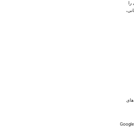
را
انی،
های