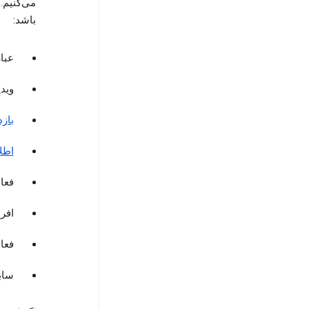
می‌کنیم.
باشد:
عبا
وید
بازد
اطل
فعا
افرا
فعا
سابقه 