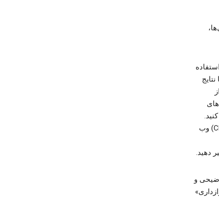
ها،
ستفاده
نتایج
تی از
های
یوهای YouTube را تماشا کنید.
همچنین می‌توانید انتخاب کنید که به‌صورت خصوصی (مثلاً با حالت ناشناس Chrome) وب
ر دهید.
وضیحی و
ازداری»