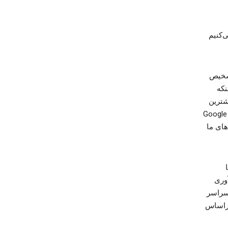
‌کنیم
تشخیص
نکه
شترین
اهمیت را دارند یا کدام‌یک از ویدیوهای YouTube را احتمالاً می‌پسندید. اطلاعاتی که Google
های ما
آوری
 سراسر
 براساس