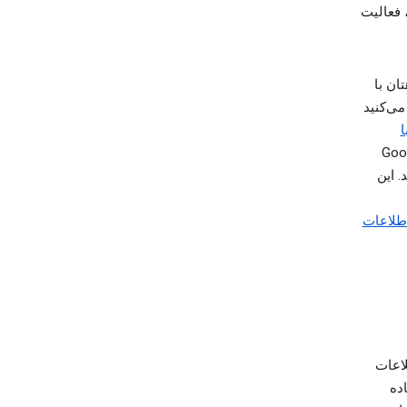
 فعالیت
س‌های Google در دستگاهتان با
تی برنامه‌ای از «فروشگاه Play» نصب می‌کنید
Androi با
ان به‌صورت دوره‌ای با سرورهای Google
. این
طلاعات
لاعات
، استفاده