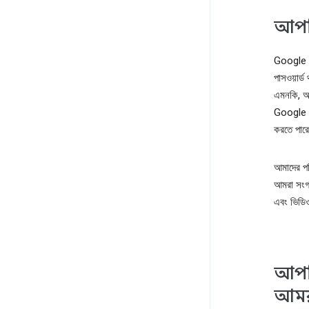
আপনি
Google অ
পাসওয়ার্
এমনকি, আ
Google ট
করতে পার
আমাদের পর
আমরা সংগ্
এবং ভিডি
আপনি
আমরা