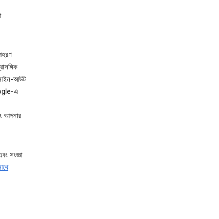
া
দাহরণ
াসঙ্গিক
 সাইন-আউট
oogle-এ
বং আপনার
বং সংজ্ঞা
াথে