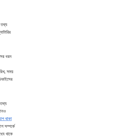
 তথ্য
যাটারির
ইসের ধরন
ারিখ, সময়
ডিভাইসের
তথ্য
কোনও
াপ থাকা
 সম্পর্কে
্যে থাকে