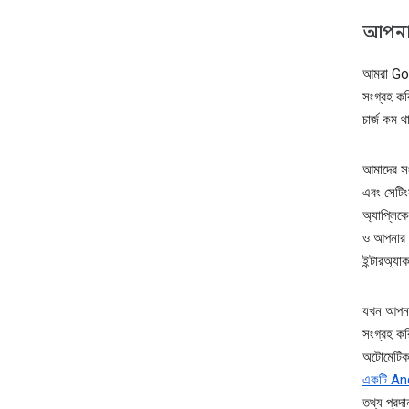
আপনার
আমরা Goog
সংগ্রহ কর
চার্জ কম 
আমাদের সং
এবং সেটিং
অ্যাপ্লি
ও আপনার 
ইন্টারঅ্য
যখন আপনা
সংগ্রহ ক
অটোমেটিক
একটি And
তথ্য প্রদ