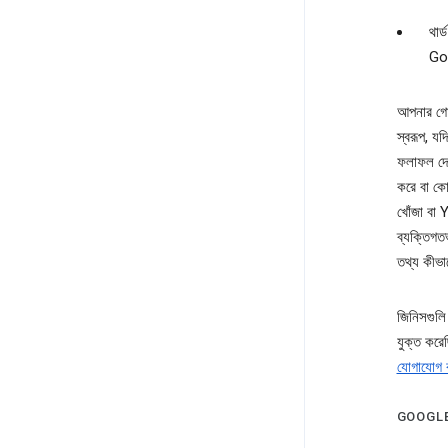
থার্
Go
আপনার গোপ
স্বরূপ, য
ফলাফল দে
করে বা কো
খোঁজা বা
ব্যক্তিগত
তথ্য কীভা
জিনিসগুলি
যুক্ত করে
যোগাযোগ 
GOOGLE য