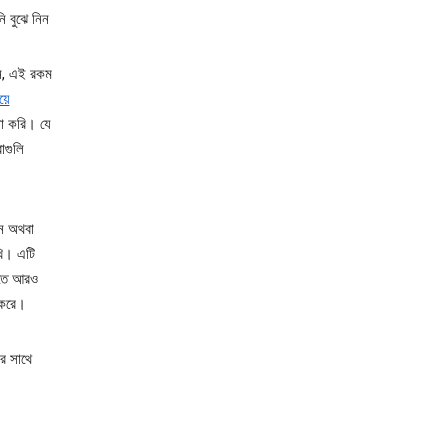
 বুঝে নিন
েন, এই রকম
য়ে
া করি। যে
াগুলি
ন অথবা
খি। এটি
িতে আরও
 করে।
র সাথে