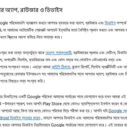
 অ্যাপ, ব্রাউজার ও ডিভাইস
le পরিষেবাগুলি অ্যাক্সেস করতে আপনার ব্যবহার করা অ্যাপ, ব্রাউজার এবং
ডিভাইস
সম্পর্কে
ি, যা আমাদের অটোমেটিক প্রোডাক্ট আপডেট ইত্যাদির মতো বৈশিষ্ট্য প্রদান করতে এবং আপনার ব্
থাকলে স্ক্রিনের আলো কমিয়ে দিতে সাহায্য করে।
গ্রহ করা তথ্যে অন্তর্ভুক্ত থাকে
অনন্য শনাক্তকারী
, ব্রাউজারের প্রকার এবং সেটিংস, ডিভা
স, অপারেটিং সিস্টেম, ক্যারিয়ারের নাম এবং ফোন নম্বর সহ মোবাইল নেটওয়ার্কের তথ্য এবং
কেশনের সংস্করণ নম্বর। এছাড়া আমরা
আইপি ঠিকানা
, ক্র্যাশ রিপোর্ট, সিস্টেম অ্যাক্টিভিটি এবং ত
অনুরোধের রেফারার ইউআরএল সহ আমাদের পরিষেবাগুলির সাথে আপনার অ্যাপ, ব্রাউজার এবং 
াকশনের বিষয়েও তথ্য সংগ্রহ করি।
র ডিভাইসের একটি Google পরিষেবা আমাদের সার্ভারের সাথে যোগাযোগ করে তখন আমরা এই 
রি –উদাহরণ স্বরূপ, যখন আপনি Play Store থেকে কোনও অ্যাপ্লিকেশন ইনস্টল করেন বা 
 আপডেট আছে কিনা তার জন্য কোনও পরিষেবা দিয়ে পরীক্ষা করা হয়। আপনি যদি
Google অ্য
roid ডিভাইস ব্যবহার করেন
, তাহলে আপনার ডিভাইস এবং আমাদের পরিষেবাগুলির সাথে সংযোগ
ান করতে আপনার ডিভাইস নিয়মিতভাবে Google সার্ভারের সাথে যোগাযোগ করে। এই তথ্যের মধ