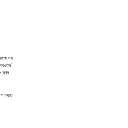
মেসেজ লগ
ফরওয়ার্ড
ং তথ্য
ালনা করতে