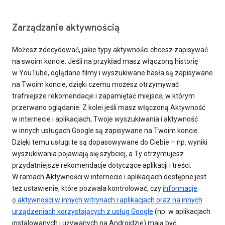
Zarządzanie aktywnością
Możesz zdecydować, jakie typy aktywności chcesz zapisywać
na swoim koncie. Jeśli na przykład masz włączoną historię
w YouTube, oglądane filmy i wyszukiwane hasła są zapisywane
na Twoim koncie, dzięki czemu możesz otrzymywać
trafniejsze rekomendacje i zapamiętać miejsce, w którym
przerwano oglądanie. Z kolei jeśli masz włączoną Aktywność
w internecie i aplikacjach, Twoje wyszukiwania i aktywność
w innych usługach Google są zapisywane na Twoim koncie.
Dzięki temu usługi te są dopasowywane do Ciebie – np. wyniki
wyszukiwania pojawiają się szybciej, a Ty otrzymujesz
przydatniejsze rekomendacje dotyczące aplikacji i treści.
W ramach Aktywności w internecie i aplikacjach dostępne jest
też ustawienie, które pozwala kontrolować, czy
informacje
o aktywności w innych witrynach i aplikacjach oraz na innych
urządzeniach korzystających z usług Google
(np. w aplikacjach
instalowanych i używanych na Androidzie) mają być