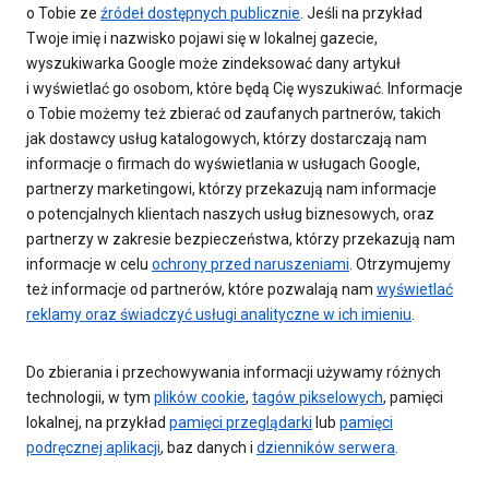
o Tobie ze
źródeł dostępnych publicznie
. Jeśli na przykład
Twoje imię i nazwisko pojawi się w lokalnej gazecie,
wyszukiwarka Google może zindeksować dany artykuł
i wyświetlać go osobom, które będą Cię wyszukiwać. Informacje
o Tobie możemy też zbierać od zaufanych partnerów, takich
jak dostawcy usług katalogowych, którzy dostarczają nam
informacje o firmach do wyświetlania w usługach Google,
partnerzy marketingowi, którzy przekazują nam informacje
o potencjalnych klientach naszych usług biznesowych, oraz
partnerzy w zakresie bezpieczeństwa, którzy przekazują nam
informacje w celu
ochrony przed naruszeniami
. Otrzymujemy
też informacje od partnerów, które pozwalają nam
wyświetlać
reklamy oraz świadczyć usługi analityczne w ich imieniu
.
Do zbierania i przechowywania informacji używamy różnych
technologii, w tym
plików cookie
,
tagów pikselowych
, pamięci
lokalnej, na przykład
pamięci przeglądarki
lub
pamięci
podręcznej aplikacji
, baz danych i
dzienników serwera
.