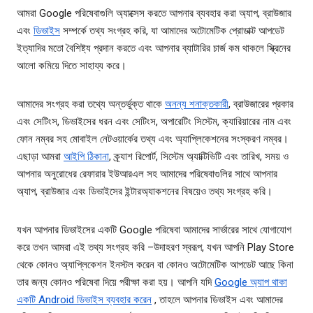
আমরা Google পরিষেবাগুলি অ্যাক্সেস করতে আপনার ব্যবহার করা অ্যাপ, ব্রাউজার
এবং
ডিভাইস
সম্পর্কে তথ্য সংগ্রহ করি, যা আমাদের অটোমেটিক প্রোডাক্ট আপডেট
ইত্যাদির মতো বৈশিষ্ট্য প্রদান করতে এবং আপনার ব্যাটারির চার্জ কম থাকলে স্ক্রিনের
আলো কমিয়ে দিতে সাহায্য করে।
আমাদের সংগ্রহ করা তথ্যে অন্তর্ভুক্ত থাকে
অনন্য শনাক্তকারী
, ব্রাউজারের প্রকার
এবং সেটিংস, ডিভাইসের ধরন এবং সেটিংস, অপারেটিং সিস্টেম, ক্যারিয়ারের নাম এবং
ফোন নম্বর সহ মোবাইল নেটওয়ার্কের তথ্য এবং অ্যাপ্লিকেশনের সংস্করণ নম্বর।
এছাড়া আমরা
আইপি ঠিকানা
, ক্র্যাশ রিপোর্ট, সিস্টেম অ্যাক্টিভিটি এবং তারিখ, সময় ও
আপনার অনুরোধের রেফারার ইউআরএল সহ আমাদের পরিষেবাগুলির সাথে আপনার
অ্যাপ, ব্রাউজার এবং ডিভাইসের ইন্টারঅ্যাকশনের বিষয়েও তথ্য সংগ্রহ করি।
যখন আপনার ডিভাইসের একটি Google পরিষেবা আমাদের সার্ভারের সাথে যোগাযোগ
করে তখন আমরা এই তথ্য সংগ্রহ করি –উদাহরণ স্বরূপ, যখন আপনি Play Store
থেকে কোনও অ্যাপ্লিকেশন ইনস্টল করেন বা কোনও অটোমেটিক আপডেট আছে কিনা
তার জন্য কোনও পরিষেবা দিয়ে পরীক্ষা করা হয়। আপনি যদি
Google অ্যাপ থাকা
একটি Android ডিভাইস ব্যবহার করেন
, তাহলে আপনার ডিভাইস এবং আমাদের