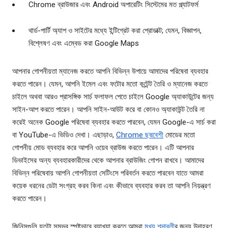
Chrome ব্রাউজার এবং Android অপারেটিং সিস্টেমের মত প্ল্যাটফর্ম
থার্ড-পার্টি অ্যাপ ও সাইটের মধ্যে ইন্টিগ্রেট করা প্রোডাক্ট; যেমন, বিজ্ঞাপন,
বিশ্লেষণ এবং এম্বেড করা Google Maps
আপনার গোপনীয়তা ম্যানেজ করতে আপনি বিভিন্ন উপায়ে আমাদের পরিষেবা ব্যবহার
করতে পারেন। যেমন, আপনি ইমেল এবং ফটোর মতো কন্টেন্ট তৈরি ও ম্যানেজ করতে
চাইলে অথবা আরও প্রাসঙ্গিক সার্চ ফলাফল পেতে চাইলে Google অ্যাকাউন্টের জন্য
সাইন-আপ করতে পারেন। আপনি সাইন-আউট করে বা কোনও অ্যাকাউন্ট তৈরি না
করেই অনেক Google পরিষেবা ব্যবহার করতে পারবেন, যেমন Google-এ সার্চ করা
বা YouTube-এ ভিডিও দেখা। এছাড়াও,
Chrome ছদ্মবেশী
মোডের মতো
গোপনীয় মোড ব্যবহার করে আপনি ওয়েব ব্রাউজ করতে পারেন। এটি আপনার
ডিভাইসের অন্য ব্যবহারকারীদের থেকে আপনার ব্রাউজিং গোপন রাখবে। আমাদের
বিভিন্ন পরিষেবায় আপনি গোপনীয়তা সেটিংসে পরিবর্তন করতে পারবেন যাতে আমরা
কয়েক ধরনের ডেটা সংগ্রহ করব কিনা এবং কীভাবে ব্যবহার করব তা আপনি নিয়ন্ত্রণ
করতে পারেন।
জিনিসগুলি যতটা সম্ভব স্পষ্টভাবে ব্যাখ্যা করতে আমরা
মুখ্য শব্দাবলী
র জন্য উদাহরণ,