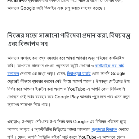
Picasa-তে ব্যবহারকারীরা কীভাবে তাদের ফটো সাজিয়ে রাখেন তা বোঝার ফলে,
আমাদের Google ফটো ডিজাইন এবং চালু করতে সাহায্য করেছে।
নিজের মতো সাজানো পরিষেবা প্রদান করা, বিষয়বস্তু
এবং বিজ্ঞাপন সহ
আমাদের সংগ্রহ করা তথ্য ব্যবহার করে আমরা আপনার জন্য পরিষেবা কাস্টমাইজ
করি। আপনাকে সাজেশন দেওয়া, পছন্দমতো কন্টেন্ট দেখানো ও
কাস্টমাইজ করা সার্চ
ফলাফল
দেখানো এর মধ্যে পড়ে। যেমন,
নিরাপত্তা যাচাই
থেকে আপনি Google
প্রোডাক্ট কীভাবে ব্যবহার করবেন সেই বিষয়ে পরামর্শ পাবেন। উপলভ্য সেটিংসের উপর
নির্ভর করে আপনার ইনস্টল করা অ্যাপ ও YouTube-এ আপনি কোন ভিডিওগুলি
দেখছেন সেই তথ্য ব্যবহার করে Google Play আপনার পছন্দ হতে পারে এমন নতুন
অ্যাপের সাজেশন দিতে পারে।
এছাড়াও, উপলভ্য সেটিংসের উপর নির্ভর করে Google-এর বিভিন্ন পরিষেবা জুড়ে
আপনার আগ্রহ ও অ্যাক্টিভিটির ভিত্তিতে আমরা আপনাকে
পছন্দমতো বিজ্ঞাপন
দেখাতে
পারি। যেমন, আপনি "মাউন্টেন বাইক" সার্চ করলে YouTube-এ আপনাকে খেলার