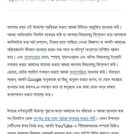
আপনার তথ্য এই উদ্দেশ্যে প্রক্রিয়া করতে আমরা বিভিন্ন প্রযুক্তি ব্যবহার করি।
আমরা অটোমেটেড সিস্টেম ব্যবহার করি যা আপনার বিষয়বস্তু বিশ্লেষণ করে আপনাকে
কাস্টমাইজ করা সার্চ ফলাফল, নিজের মতো সাজিয়ে নেওয়া বিজ্ঞাপন বা আপনি আমাদের
পরিষেবাগুলি কীভাবে ব্যবহার করেন তার সাথে সংগতিপূর্ণ অন্যান্য বৈশিষ্ট্য প্রদান
করে। এবং
অপব্যবহার
যেমন, স্প্যাম, ম্যালওয়্যার এবং অবৈধ বিষয়বস্তু ইত্যাদি
শনাক্ত করায় আমাদের সাহায্য করতে আমরা আপনার বিষয়বস্তু বিশ্লেষণ করি।
এছাড়া, ডেটার প্যাটার্ন শনাক্ত করতে আমরা
অ্যালগরিদম
ব্যবহার করি। উদাহরণ
স্বরূপ, আপনি Google অনুবাদকে যা কিছু অনুবাদ করতে বলেন, তা থেকে সচরাচর
ব্যবহার করা বাক্যখণ্ড শনাক্ত করে তা মানুষকে এক ভাষা থেকে অন্য ভাষায়
কথোপকথন করতে সাহায্য করে।
উপরের বর্ণনানুযায়ী উদ্দেশ্য পূরণের জন্য আমাদের সব পরিষেবা ও আমরা ব্যবহার করা
সব ডিভাইস থেকে
সংগ্রহ করা তথ্য আমরা ব্যবহার করতে পারি
। যেমন উপলভ্য
সেটিংসের উপর নির্ভর করে, আপনি YouTube-এ গিটারবাদকদের সম্পর্কে ভিডিও
দেখলে আমাদের বিজ্ঞাপন প্রোডাক্ট ব্যবহার করে এমন সাইটে গিটার বাজাতে শেখার