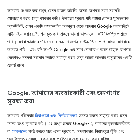
আমাদের সংগ্রহ করা তথ্য, যেমন ইমেল আইডি, আমরা আপনার সাথে সরাসরি
যোগাযোগ করার জন্য ব্যবহার করি। উদাহরণ স্বরূপ, যদি আমরা কোনও সন্দেহজনক
অ্যাক্টিভিটি, যেমন একটি অস্বাভাবিক অবস্থান থেকে আপনার Google অ্যাকাউন্টে
সাইন-ইন করার চেষ্টা, শনাক্ত করি তাহলে আমরা আপনাকে একটি বিজ্ঞপ্তি পাঠাতে
পারি। অথবা আমাদের পরিষেবার আসন্ন পরিবর্তন বা উন্নতি সম্পর্কে আমরা আপনাকে
জানাতে পারি। এবং যদি আপনি Google-এর সাথে যোগাযোগ করেন তাহলে আপনার
যেকোনও সমস্যা সমাধান করাতে সাহায্য করার জন্য আমরা আপনার অনুরোধের একটি
রেকর্ড রাখব।
Google, আমাদের ব্যবহারকারী এবং জনগণের
সুরক্ষা করা
আমাদের পরিষেবার
নিরাপত্তা এবং নির্ভরযোগ্যতা
উন্নত করতে সাহায্য করার জন্য
আমরা তথ্য ব্যবহার করি। এর মধ্যে রয়েছে Google-এ, আমাদের ব্যবহারকারীদের
বা
লোকজনের
ক্ষতি করতে পারে এমন প্রতারণা, অপব্যবহার, নিরাপত্তা ঝুঁকি এবং
প্রযুক্তিগত সমস্যা শনাক্ত করা, প্রতিরোধ এবং সমাধান করার সুবিধা।