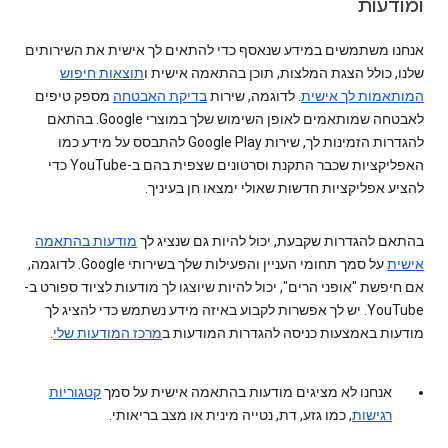
ומודעות
אנחנו משתמשים במידע שנאסף כדי להתאים לך אישית את השירותים
שלנו, כולל הצגת המלצות, תוכן בהתאמה אישית ו
תוצאות חיפוש
המותאמות לך אישית
. לדוגמה, שירות
בדיקת האבטחה
מספק טיפים
לאבטחה שמותאמים לאופן השימוש שלך במוצרי Google. בהתאם
להגדרות הזמינות לך, שירות Google Play להתבסס על מידע כמו
האפליקציות שכבר התקנת וסרטונים שצפית בהם ב-YouTube כדי
להציע אפליקציות חדשות שאולי ימצאו חן בעיניך.
בהתאם להגדרות שקבעת, יכול להיות גם שנציג לך
מודעות בהתאמה
אישית
על סמך תחומי העניין והפעילות שלך בשירותי Google. לדוגמה,
אם חיפשת "אופני הרים", יכול להיות שיוצגו לך מודעות לציוד ספורט ב-
YouTube. יש לך אפשרות לקבוע באיזה מידע נשתמש כדי להציג לך
מודעות באמצעות כניסה להגדרות המודעות ב
מרכז המודעות שלי
.
אנחנו לא מציגים מודעות בהתאמה אישית על סמך
קטגוריות
רגישות
, כמו גזע, דת, נטייה מינית או מצב בריאותי.