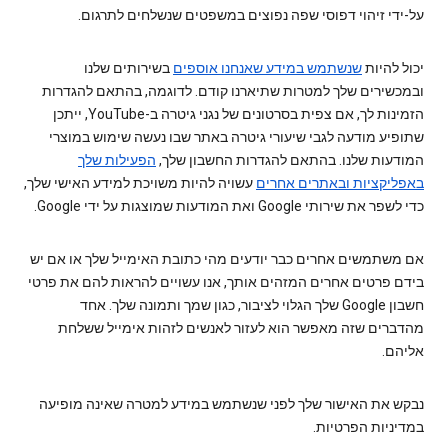
על-ידי זיהוי דפוסי שפה נפוצים במשפטים שנשלחים לתרגום.
יכול להיות
שנשתמש במידע שאנחנו אוספים
בשירותים שלנו
ובמכשירים שלך למטרות שתיארנו קודם. לדוגמה, בהתאם להגדרות
הזמינות לך, אם צפית בסרטונים של נגני גיטרה ב-YouTube, ייתכן
שתופיע מודעה לגבי שיעורי גיטרה באתר שבו נעשה שימוש במוצרי
המודעות שלנו. בהתאם להגדרות החשבון שלך,
הפעילות שלך
באפליקציות ובאתרים אחרים
עשויה להיות משויכת למידע האישי שלך,
כדי לשפר את שירותי Google ואת המודעות שמוצגות על ידי Google.
אם משתמשים אחרים כבר יודעים מהי כתובת האימייל שלך או אם יש
בידם פרטים אחרים המזהים אותך, אנו עשויים להראות להם את פרטי
חשבון Google שלך הגלוי לציבור, כגון שמך ותמונה שלך. אחד
מהדברים שזה מאפשר הוא לעזור לאנשים לזהות אימייל ששלחת
אליהם.
נבקש את האישור שלך לפני שנשתמש במידע למטרה שאינה מופיעה
במדיניות הפרטיות.