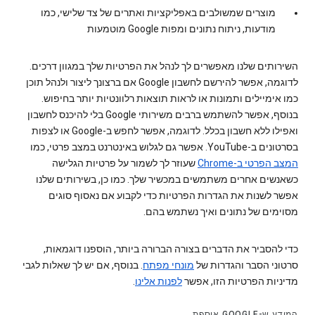
מוצרים שמשולבים באפליקציות ואתרים של צד שלישי, כמו
מודעות, ניתוח נתונים ומפות Google מוטמעות
השירותים שלנו מאפשרים לך לנהל את הפרטיות שלך במגוון דרכים.
לדוגמה, אפשר להירשם לחשבון Google אם ברצונך ליצור ולנהל תוכן
כמו אימיילים ותמונות או לראות תוצאות רלוונטיות יותר בחיפוש.
בנוסף, אפשר להשתמש ברבים משירותי Google בלי להיכנס לחשבון
ואפילו ללא חשבון בכלל. לדוגמה, אפשר לחפש ב-Google או לצפות
בסרטונים ב-YouTube. אפשר גם לגלוש באינטרנט במצב פרטי, כמו
המצב הפרטי ב-Chrome
שעוזר לך לשמור על פרטיות הגלישה
כשאנשים אחרים משתמשים במכשיר שלך. כמו כן, בשירותים שלנו
אפשר לשנות את הגדרות הפרטיות כדי לקבוע אם נאסוף סוגים
מסוימים של נתונים ואיך נשתמש בהם.
כדי להסביר את הדברים בצורה הברורה ביותר, הוספנו דוגמאות,
סרטוני הסבר והגדרות של
מונחי מפתח
. בנוסף, אם יש לך שאלות לגבי
מדיניות הפרטיות הזו, אפשר
לפנות אלינו
.
המידע ש-GOOGLE אוספת