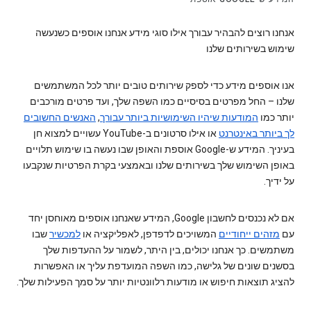
אנחנו רוצים להבהיר עבורך אילו סוגי מידע אנחנו אוספים כשנעשה
שימוש בשירותים שלנו
אנו אוספים מידע כדי לספק שירותים טובים יותר לכל המשתמשים
שלנו – החל מפרטים בסיסיים כמו השפה שלך, ועד פרטים מורכבים
יותר כמו
המודעות שיהיו השימושיות ביותר עבורך
,
האנשים החשובים
לך ביותר באינטרנט
או אילו סרטונים ב-YouTube עשויים למצוא חן
בעיניך. המידע ש-Google אוספת והאופן שבו נעשה בו שימוש תלויים
באופן השימוש שלך בשירותים שלנו ובאמצעי בקרת הפרטיות שנקבעו
על ידיך.
אם לא נכנסים לחשבון Google, המידע שאנחנו אוספים מאוחסן יחד
עם
מזהים ייחודיים
המשויכים לדפדפן, לאפליקציה או
למכשיר
שבו
משתמשים. כך אנחנו יכולים, בין היתר, לשמור על ההעדפות שלך
בסשנים שונים של גלישה, כמו השפה המועדפת עליך או האפשרות
להציג תוצאות חיפוש או מודעות רלוונטיות יותר על סמך הפעילות שלך.