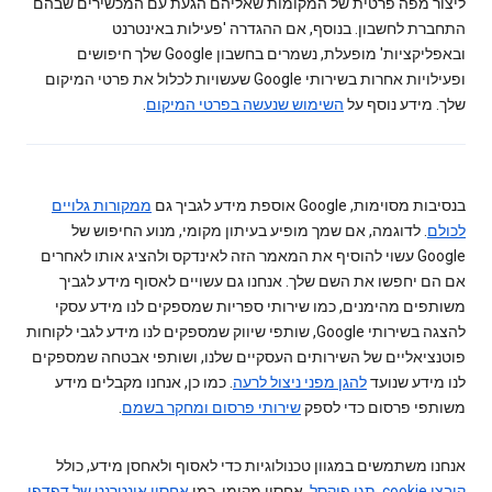
ליצור מפה פרטית של המקומות שאליהם הגעת עם המכשירים שבהם
התחברת לחשבון. בנוסף, אם ההגדרה 'פעילות באינטרנט
ובאפליקציות' מופעלת, נשמרים בחשבון Google שלך חיפושים
ופעילויות אחרות בשירותי Google שעשויות לכלול את פרטי המיקום
שלך. מידע נוסף על
השימוש שנעשה בפרטי המיקום
.
בנסיבות מסוימות, Google אוספת מידע לגביך גם
ממקורות גלויים
לכולם
. לדוגמה, אם שמך מופיע בעיתון מקומי, מנוע החיפוש של
Google עשוי להוסיף את המאמר הזה לאינדקס ולהציג אותו לאחרים
אם הם יחפשו את השם שלך. אנחנו גם עשויים לאסוף מידע לגביך
משותפים מהימנים, כמו שירותי ספריות שמספקים לנו מידע עסקי
להצגה בשירותי Google, שותפי שיווק שמספקים לנו מידע לגבי לקוחות
פוטנציאליים של השירותים העסקיים שלנו, ושותפי אבטחה שמספקים
לנו מידע שנועד
להגן מפני ניצול לרעה
. כמו כן, אנחנו מקבלים מידע
משותפי פרסום כדי לספק
שירותי פרסום ומחקר בשמם
.
אנחנו משתמשים במגוון טכנולוגיות כדי לאסוף ולאחסן מידע, כולל
קובצי cookie
,
תגי פיקסל
, אחסון מקומי, כמו
אחסון אינטרנט של דפדפן