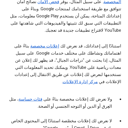
المخصصة
. على سبيل المثال، يوفّر
فحص الأمان
نصائح أمان
تتوافق مع طريقة استخدامك لمنتجات Google. وبناءً على
إعداداتك المتاحة، يمكن أن يستخدم Google Play معلومات، مثل
التطبيقات التي سبق لك تثبيتها والفيديوهات التي شاهدتها على
YouTube لاقتراح تطبيقات جديدة قد تعجبك.
استنادًا إلى إعداداتك، قد نعرض لك
إعلانات مخصصة
بناءً على
اهتماماتك ونشاطك على مختلَف خدمات Google. على سبيل
المثال، إذا بحثت عن "دراجات الجبال"، قد يظهر لك إعلان عن
معدات رياضية على YouTube. ويمكنك تحديد المعلومات التي
نستخدمها لنعرض لك إعلانات عن طريق الانتقال إلى إعدادات
الإعلانات في
مركز إدارة الإعلانات
.
ولا نعرض لك إعلانات مخصصة بناءً على
فئات حساسة
، مثل
العِرق أو الدين أو التوجه الجنسي أو الصحة.
لا نعرض لك إعلانات مخصّصة استنادًا إلى المحتوى الخاص