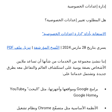
إدارة إعدادات الخصوصية
هل المطلوب تغيير إعدادات الخصوصية؟
الاستعانة بأداة "إدارة إعدادات الخصوصية"
يسري بتاريخ 28 مارس 2024 |
النُسخ المؤرشفة
|
تنزيل ملف PDF
إننا ننشئ مجموعة من الخدمات من شأنها أن تساعد ملايين
الأشخاص بصفة يومية على استكشاف العالم والتفاعل معه بطرق
جديدة. وتشتمل خدماتنا على:
برامج Google ومواقعها وأجهزتها، مثل "البحث" وYouTube
وGoogle Home
الأنظمة الأساسية مثل متصفّح Chrome ونظام تشغيل