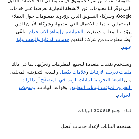
معلومات عنك من شركاء موثوق فيهم، بما في ذلك خدمات الدليل
التي توفّر لنا معلومات عن الأنشطة التجارية لعرضها على خدمات
Google، وشركاء التسويق الذين يزوّدوننا بمعلومات حول العملاء
المحتملين لخدمات الأعمال التي نقدمها، وشركاء الأمان الذين
يزوّدوننا بمعلومات بغرض
الحماية من إساءة الاستخدام
. نتلقّى
أيضًا معلومات من شركاء لتقديم
خدمات الدعاية والبحث نيابةً
عنهم
.
ونستخدم تقنيات متعددة لنجمع المعلومات ونخزّنها، بما في ذلك
ملفات تعريف الارتباط
و
علامات بكسل
والسعة التخزينية المحلية،
مثل
السعة التخزينية لبيانات الويب في المتصفّح
أو
ذاكرات
التخزين المؤقت لبيانات التطبيق
، وقواعد البيانات،
وسجلات
الخوادم
.
لماذا تجمع GOOGLE البيانات
نستخدم البيانات لإعداد خدمات أفضل