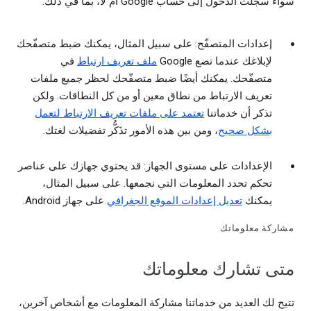
سواء سجلت الدخول إلى حساب Google أم لا، بما في ذلك:
إعدادات المتصفّح: على سبيل المثال، يمكنك ضبط متصفّحك
لإبلاغك عندما تضع Google
ملف تعريف ارتباط
في
متصفّحك. يمكنك أيضًا ضبط متصفّحك لحظر جميع ملفات
تعريف الارتباط من نطاق معين أو من كل النطاقات. ولكن
تذكر أن خدماتنا
تعتمد على ملفات تعريف الارتباط لتعمل
بشكل صحيح
، ومن بين هذه الأمور تذَكُّر تفضيلات لغتك.
الإعدادات على مستوى الجهاز: قد يحتوي جهازك على عناصر
تحكم تحدد المعلومات التي نجمعها. على سبيل المثال،
يمكنك
تعديل إعدادات الموقع الجغرافي
على جهاز Android.
مشاركة معلوماتك
متى تشارك معلوماتك
تتيح لك العديد من خدماتنا مشاركة المعلومات مع أشخاص آخرين،