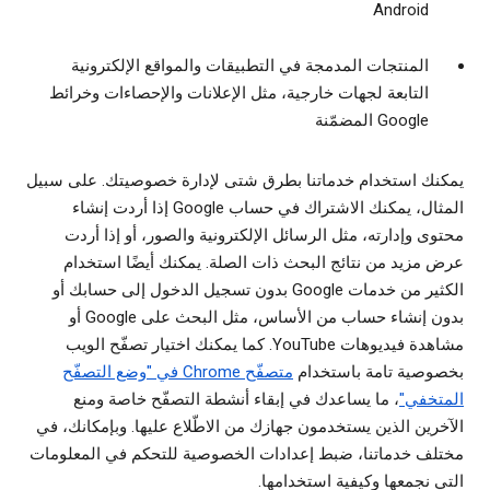
Android
المنتجات المدمجة في التطبيقات والمواقع الإلكترونية
التابعة لجهات خارجية، مثل الإعلانات والإحصاءات وخرائط
Google المضمّنة
يمكنك استخدام خدماتنا بطرق شتى لإدارة خصوصيتك. على سبيل
المثال، يمكنك الاشتراك في حساب Google إذا أردت إنشاء
محتوى وإدارته، مثل الرسائل الإلكترونية والصور، أو إذا أردت
عرض مزيد من نتائج البحث ذات الصلة. يمكنك أيضًا استخدام
الكثير من خدمات Google بدون تسجيل الدخول إلى حسابك أو
بدون إنشاء حساب من الأساس، مثل البحث على Google أو
مشاهدة فيديوهات YouTube. كما يمكنك اختيار تصفّح الويب
بخصوصية تامة باستخدام
متصفّح Chrome في "وضع التصفّح
المتخفي"
، ما يساعدك في إبقاء أنشطة التصفّح خاصة ومنع
الآخرين الذين يستخدمون جهازك من الاطّلاع عليها. وبإمكانك، في
مختلف خدماتنا، ضبط إعدادات الخصوصية للتحكم في المعلومات
التي نجمعها وكيفية استخدامها.