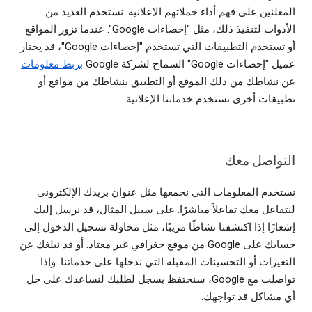
المعلنين على فهم أداء حملاتهم الإعلانية. نستخدم العديد من
الأدوات لتنفيذ ذلك، مثل "إحصاءات Google". عندما تزور المواقع
أو تستخدم التطبيقات التي تستخدم "إحصاءات Google"، قد يختار
عميل "إحصاءات Google" السماح لشركة Google
بربط معلومات
عن نشاطك من ذلك الموقع أو التطبيق بنشاطك من مواقع أو
تطبيقات أخرى تستخدم خدماتنا الإعلانية.
التواصل معك
نستخدم المعلومات التي نجمعها مثل عنوان بريدك الإلكتروني
لنتفاعل معك تفاعلاً مباشرًا. على سبيل المثال، قد نرسل إليك
إشعارًا إذا اكتشفنا نشاطًا مريبًا، مثل محاولة تسجيل الدخول إلى
حسابك على Google من موقع جغرافي غير معتاد. أو قد نبلغك عن
التغيرات أو التحسينات المقبلة التي ندخلها على خدماتنا. وإذا
تواصلت مع Google، سنحتفظ بسجل لطلبك لنساعدك على حل
أي مشاكل قد تواجهك.