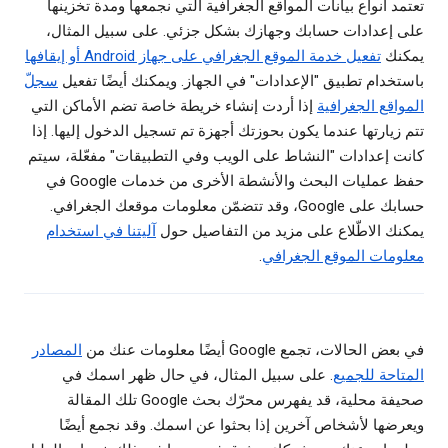
تعتمد أنواع بيانات المواقع الجغرافية التي نجمعها ومدة تخزينها
على إعدادات حسابك وجهازك بشكل جزئي. على سبيل المثال،
يمكنك
تفعيل خدمة الموقع الجغرافي على جهاز Android أو إيقافها
باستخدام تطبيق "الإعدادات" في الجهاز. ويمكنك أيضًا تفعيل
سجلّ
المواقع الجغرافية
إذا أردت إنشاء خريطة خاصة تضم الأماكن التي
تتم زيارتها عندما يكون بحوزتك أجهزة تم تسجيل الدخول إليها. إذا
كانت إعدادات "النشاط على الويب وفي التطبيقات" مفعّلة، سيتم
حفظ عمليات البحث والأنشطة الأخرى من خدمات Google في
حسابك على Google، وقد تتضمّن معلومات موقعك الجغرافي.
يمكنك الاطّلاع على مزيد من التفاصيل حول
آليتنا في استخدام
معلومات الموقع الجغرافي
.
في بعض الحالات، تجمع Google أيضًا معلومات عنك من
المصادر
المتاحة للجميع
. على سبيل المثال، في حال ظهر اسمك في
صحيفة محلية، قد يفهرس محرّك بحث Google تلك المقالة
ويعرضها لأشخاص آخرين إذا بحثوا عن اسمك. وقد نجمع أيضًا