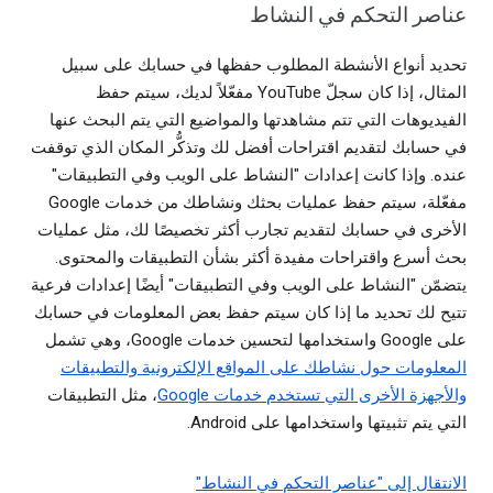
عناصر التحكم في النشاط
تحديد أنواع الأنشطة المطلوب حفظها في حسابك على سبيل
المثال، إذا كان سجلّ YouTube مفعّلاً لديك، سيتم حفظ
الفيديوهات التي تتم مشاهدتها والمواضيع التي يتم البحث عنها
في حسابك لتقديم اقتراحات أفضل لك وتذكُّر المكان الذي توقفت
عنده. وإذا كانت إعدادات "النشاط على الويب وفي التطبيقات"
مفعّلة، سيتم حفظ عمليات بحثك ونشاطك من خدمات Google
الأخرى في حسابك لتقديم تجارب أكثر تخصيصًا لك، مثل عمليات
بحث أسرع واقتراحات مفيدة أكثر بشأن التطبيقات والمحتوى.
يتضمّن "النشاط على الويب وفي التطبيقات" أيضًا إعدادات فرعية
تتيح لك تحديد ما إذا كان سيتم حفظ بعض المعلومات في حسابك
على Google واستخدامها لتحسين خدمات Google، وهي تشمل
المعلومات حول نشاطك على المواقع الإلكترونية والتطبيقات
والأجهزة الأخرى التي تستخدم خدمات Google
، مثل التطبيقات
التي يتم تثبيتها واستخدامها على Android.
الانتقال إلى "عناصر التحكم في النشاط"