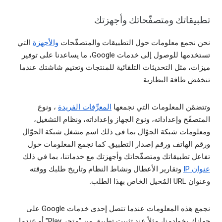
تطبيقاتك ومتصفّحاتك وأجهزتك
نحن نجمع معلومات حول التطبيقات والمتصفّحات
والأجهزة
التي
تستخدمها للوصول إلى خدمات Google، ما يساعدنا على توفير
ميزات، مثل التحديثات التلقائية للمنتجات وتعتيم شاشتك عندما
تنخفض طاقة البطارية
وتتضمّن المعلومات التي نجمعها
المعرِّفات الفريدة
، ونوع
المتصفّح وإعداداته، ونوع الجهاز وإعداداته، ونظام التشغيل،
ومعلومات شبكة الجوّال بما في ذلك اسم مشغل شبكة الجوّال
ورقم الهاتف ورقم إصدار التطبيق. كما نجمع المعلومات حول
تفاعل تطبيقاتك ومتصفّحاتك وأجهزتك مع خدماتنا، بما في ذلك
عنوان IP
وتقارير الأعطال ونشاط النظام وتاريخ طلبك ووقته
وعنوان URL المُحيل الخاص بهذا الطلب.
نجمع هذه المعلومات عندما تتصل إحدى خدمات Google على
جهازك بخوادمنا، مثلاً عند تثبيت تطبيق من "متجر Play" أو عندما