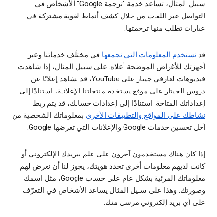
سبيل المثال، تساعد خدمة "ترجمة Google" الأشخاص في
التواصل عبر اللغات من خلال كشف أنماط لغوية مشتركة في
عبارات تطلب منها ترجمتها.
قد
نستخدم المعلومات التي نجمعها
في مختلَف خدماتنا وعبر
أجهزتك للأغراض الموضحة أعلاه. على سبيل المثال، إذا شاهدت
فيديوهات لعازفي جيتار على YouTube، قد تشاهد إعلانًا عن
دروس الجيتار على موقع يستخدم منتجاتنا الإعلانية، استنادًا إلى
إعداداتك المتاحة. استنادًا إلى إعدادات حسابك، قد يتم ربط
نشاطك على المواقع والتطبيقات الأخرى
بمعلوماتك الشخصية من
أجل تحسين خدمات Google والإعلانات التي تعرضها Google.
إذا كان هناك مستخدمون آخرون على علم ببريدك الإلكتروني أو
كانت لديهم معلومات أخرى تحدد هويتك، يجوز لنا أن نعرض لهم
معلوماتك المرئية بشكل عام على حساب Google، مثل اسمك
وصورتك. وهذا على سبيل المثال يساعد الأشخاص في التعرّف
على أي بريد إلكتروني مرسل منك.