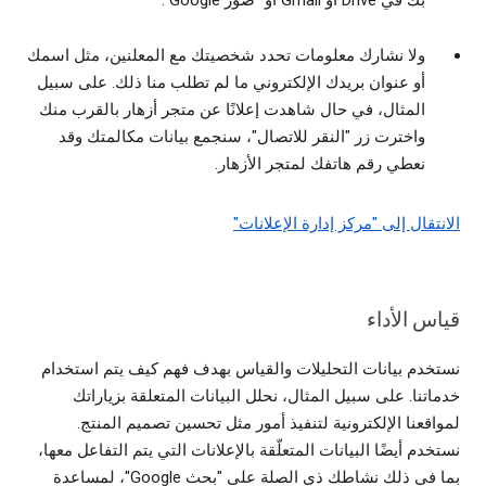
بك في Drive أو Gmail أو "صور Google".
ولا نشارك معلومات تحدد شخصيتك مع المعلنين، مثل اسمك
أو عنوان بريدك الإلكتروني ما لم تطلب منا ذلك. على سبيل
المثال، في حال شاهدت إعلانًا عن متجر أزهار بالقرب منك
واخترت زر "النقر للاتصال"، سنجمع بيانات مكالمتك وقد
نعطي رقم هاتفك لمتجر الأزهار.
الانتقال إلى "مركز إدارة الإعلانات"
قياس الأداء
نستخدم بيانات التحليلات والقياس بهدف فهم كيف يتم استخدام
خدماتنا. على سبيل المثال، نحلل البيانات المتعلقة بزياراتك
لمواقعنا الإلكترونية لتنفيذ أمور مثل تحسين تصميم المنتج.
نستخدم أيضًا البيانات المتعلّقة بالإعلانات التي يتم التفاعل معها،
بما في ذلك نشاطك ذي الصلة على "بحث Google"، لمساعدة