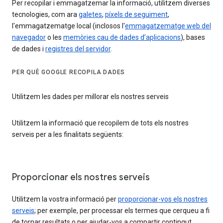
Per recopilar i emmagatzemar la informació, utilitzem diverses
tecnologies, com ara
galetes
,
píxels de seguiment
,
l'emmagatzematge local (inclosos l'
emmagatzematge web del
navegador
o les
memòries cau de dades d’aplicacions
), bases
de dades i
registres del servidor
.
PER QUÈ GOOGLE RECOPILA DADES
Utilitzem les dades per millorar els nostres serveis
Utilitzem la informació que recopilem de tots els nostres
serveis per a les finalitats següents:
Proporcionar els nostres serveis
Utilitzem la vostra informació per
proporcionar-vos els nostres
serveis
; per exemple, per processar els termes que cerqueu a fi
de tornar resultats o per ajudar-vos a compartir contingut