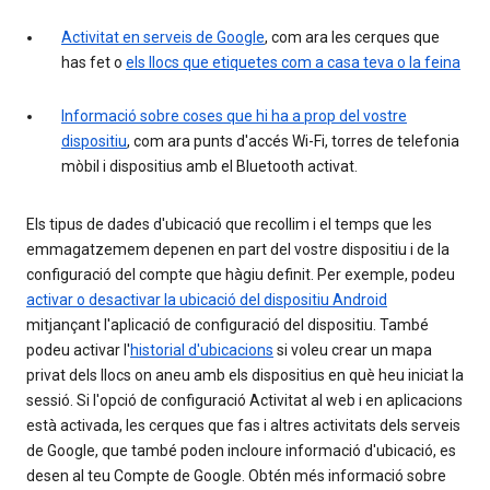
Activitat en serveis de Google
, com ara les cerques que
has fet o
els llocs que etiquetes com a casa teva o la feina
Informació sobre coses que hi ha a prop del vostre
dispositiu
, com ara punts d'accés Wi-Fi, torres de telefonia
mòbil i dispositius amb el Bluetooth activat.
Els tipus de dades d'ubicació que recollim i el temps que les
emmagatzemem depenen en part del vostre dispositiu i de la
configuració del compte que hàgiu definit. Per exemple, podeu
activar o desactivar la ubicació del dispositiu Android
mitjançant l'aplicació de configuració del dispositiu. També
podeu activar l'
historial d'ubicacions
si voleu crear un mapa
privat dels llocs on aneu amb els dispositius en què heu iniciat la
sessió. Si l'opció de configuració Activitat al web i en aplicacions
està activada, les cerques que fas i altres activitats dels serveis
de Google, que també poden incloure informació d'ubicació, es
desen al teu Compte de Google. Obtén més informació sobre