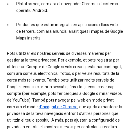
Plataformes, com ara el navegador Chrome i el sistema
operatiu Android.
Productes que estan integrats en aplicacions i llocs web
de tercers, com ara anuncis, analítiques i mapes de Google
Maps inserits
Pots utilitzar els nostres serveis de diverses maneres per
gestionar la teva privadesa. Per exemple, et pots registrar per
obtenir un Compte de Google si vols crear i gestionar contingut,
com ara correus electrònics i fotos, o per veure resultats de la
cerca més rellevants. També pots utilitzar molts serveis de
Google sense iniciar-hi la sessió o, fins i tot, sense crear cap
compte (per exemple, pots fer cerques a Google o mirar vídeos
de YouTube). També pots navegar pel web en mode privat,
com ara el mode
d'incògnit de Chrome
, que ajuda a mantenir la
privadesa de la teva navegació enfront d'altres persones que
utilitzin el teu dispositiu. A més, pots ajustar la configuració de
privadesa en tots els nostres serveis per controlar si recollim