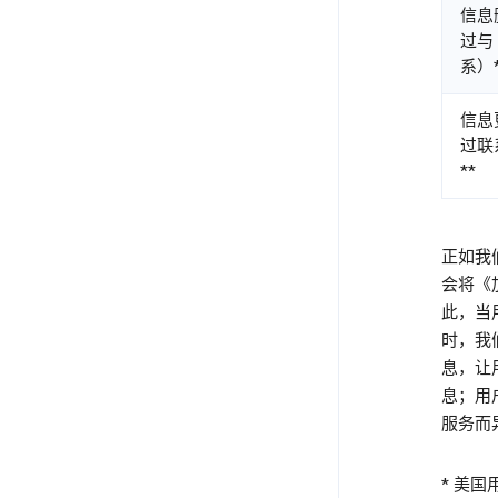
信息
过与 
系）*
信息
过联系
**
正如我
会将《
此，当
时，我
息，让
息；用
服务而
* 美