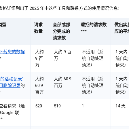
表格详细列出了 2025 年中这些工具和联系方式的使用情况信息：
类型
请求
全部或部
遭拒的请求数
做出实
数量
分完成的
***
应的平
请求数
下载您的数据
大约
大约 9 百
不适用（系
1 天
*
9 百
万
统自动处理
统自动
万
请求）
请求）
我的活动记录”
大约
大约 60.9
不适用（系
1 天
用删除记录
的
60.9
百万
统自动处理
统自动
*
百万
请求）
请求）
查看请求（通
520
519
1
14 天
Google 联
*