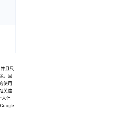
，并且只
途。因
的使用
相关信
个人信
ogle