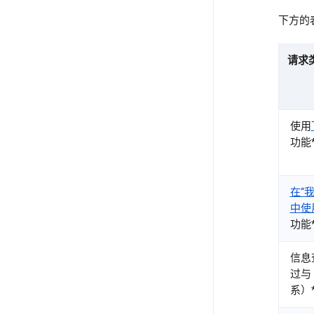
下方的
请求
使用
功能
在“
中使
功能
信息
过与 
系）*