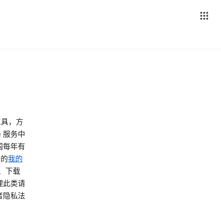
工具，方
 服务中
国每年有
 的
我的
、下载
理此类请
者隐私法