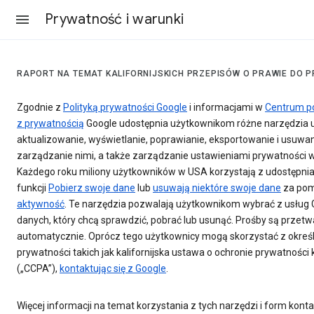
Prywatność i warunki
RAPORT NA TEMAT KALIFORNIJSKICH PRZEPISÓW O PRAWIE DO 
Zgodnie z
Polityką prywatności Google
i informacjami w
Centrum p
z prywatnością
Google udostępnia użytkownikom różne narzędzia 
aktualizowanie, wyświetlanie, poprawianie, eksportowanie i usuwa
zarządzanie nimi, a także zarządzanie ustawieniami prywatności 
Każdego roku miliony użytkowników w USA korzystają z udostępnia
funkcji
Pobierz swoje dane
lub
usuwają niektóre swoje dane
za pom
aktywność
. Te narzędzia pozwalają użytkownikom wybrać z usług 
danych, który chcą sprawdzić, pobrać lub usunąć. Prośby są przet
automatycznie. Oprócz tego użytkownicy mogą skorzystać z okreś
prywatności takich jak kalifornijska ustawa o ochronie prywatnoś
(„CCPA”),
kontaktując się z Google
.
Więcej informacji na temat korzystania z tych narzędzi i form kont