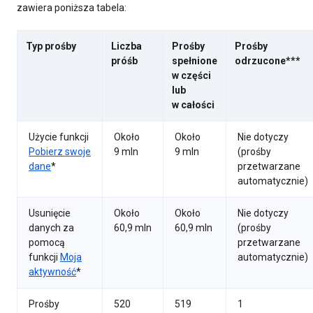
zawiera poniższa tabela:
Typ prośby
Liczba
Prośby
Prośby
próśb
spełnione
odrzucone***
w części
lub
w całości
Użycie funkcji
Około
Około
Nie dotyczy
Pobierz swoje
9 mln
9 mln
(prośby
dane
*
przetwarzane
automatycznie)
Usunięcie
Około
Około
Nie dotyczy
danych za
60,9 mln
60,9 mln
(prośby
pomocą
przetwarzane
funkcji
Moja
automatycznie)
aktywność
*
Prośby
520
519
1