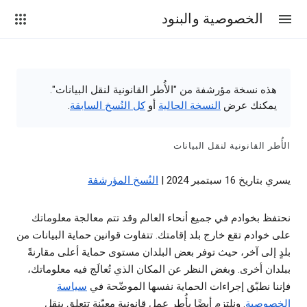
الخصوصية والبنود
هذه نسخة مؤرشفة من "الأُطر القانونية لنقل البيانات".
يمكنك عرض
النسخة الحالية
أو
كل النُسخ السابقة
.
الأُطر القانونية لنقل البيانات
يسري بتاريخ 16 سبتمبر 2024 |
النُسخ المؤرشفة
نحتفظ بخوادم في جميع أنحاء العالم وقد تتم معالجة معلوماتك
على خوادم تقع خارج بلد إقامتك. تتفاوت قوانين حماية البيانات من
بلدٍ إلى آخر، حيث توفر بعض البلدان مستوى حماية أعلى مقارنةً
ببلدان أخرى. وبغض النظر عن المكان الذي تُعالَج فيه معلوماتك،
فإننا نطبّق إجراءات الحماية نفسها الموضّحة في
سياسة
الخصوصية
. ونلتزم أيضًا بأُطر عمل قانونية معيّنة تتعلق بنقل