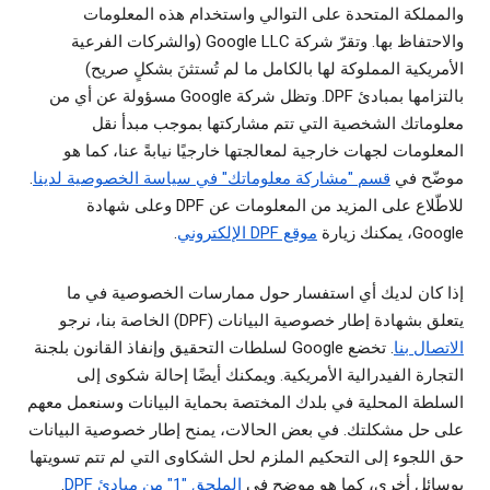
والمملكة المتحدة على التوالي واستخدام هذه المعلومات
والاحتفاظ بها. وتقرّ شركة Google LLC (والشركات الفرعية
الأمريكية المملوكة لها بالكامل ما لم تُستثنَ بشكلٍ صريح)
بالتزامها بمبادئ DPF. وتظل شركة Google مسؤولة عن أي من
معلوماتك الشخصية التي تتم مشاركتها بموجب مبدأ نقل
المعلومات لجهات خارجية لمعالجتها خارجيًا نيابةً عنا، كما هو
موضّح في
قسم "مشاركة معلوماتك" في سياسة الخصوصية لدينا
.
للاطّلاع على المزيد من المعلومات عن DPF وعلى شهادة
Google، يمكنك زيارة
موقع DPF الإلكتروني
.
إذا كان لديك أي استفسار حول ممارسات الخصوصية في ما
يتعلق بشهادة إطار خصوصية البيانات (DPF) الخاصة بنا، نرجو
الاتصال بنا
. تخضع Google لسلطات التحقيق وإنفاذ القانون بلجنة
التجارة الفيدرالية الأمريكية. ويمكنك أيضًا إحالة شكوى إلى
السلطة المحلية في بلدك المختصة بحماية البيانات وسنعمل معهم
على حل مشكلتك. في بعض الحالات، يمنح إطار خصوصية البيانات
حق اللجوء إلى التحكيم الملزم لحل الشكاوى التي لم تتم تسويتها
بوسائل أخرى، كما هو موضح في
الملحق "1" من مبادئ DPF
.