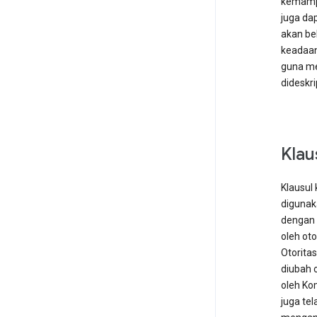
kemampu
juga da
akan be
keadaan
guna me
dideskr
Klau
Klausul
digunak
dengan 
oleh ot
Otoritas
diubah 
oleh Ko
juga tel