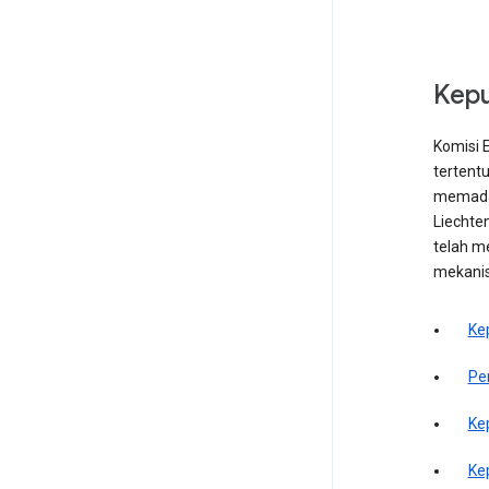
Kepu
Komisi 
tertentu
memadai,
Liechten
telah m
mekanis
Ke
Pe
Ke
Ke