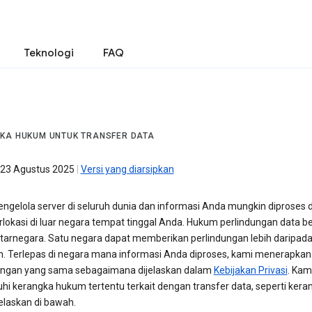
Teknologi
FAQ
KA HUKUM UNTUK TRANSFER DATA
 23 Agustus 2025
|
Versi yang diarsipkan
ngelola server di seluruh dunia dan informasi Anda mungkin diproses d
rlokasi di luar negara tempat tinggal Anda. Hukum perlindungan data b
tarnegara. Satu negara dapat memberikan perlindungan lebih daripad
in. Terlepas di negara mana informasi Anda diproses, kami menerapkan
ungan yang sama sebagaimana dijelaskan dalam
Kebijakan Privasi
. Kam
i kerangka hukum tertentu terkait dengan transfer data, seperti kera
elaskan di bawah.