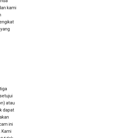
Anda
dan kami
m
engikat
 yang
tiga
etujui
on) atau
ak dapat
nakan
cam ini
. Kami