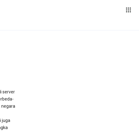
i server
erbeda-
a negara
i juga
ngka