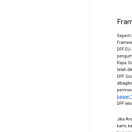
Fram
Seperti
Framewo
DPF EU-
pengump
Raya. G
telah d
DPF. Go
dibagik
pemrose
bagian 
DPF lebi
Jika And
kami, k