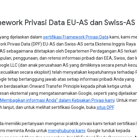
ework Privasi Data EU-AS dan Swiss-AS
 yang dijelaskan dalam
sertifikasi Framework Privasi Data
kami, kami m
rk Privasi Data (DPF) EU-AS dan Swiss-AS serta Ekstensi Inggris Raya
AS sebagaimana ditetapkan oleh Departemen Perdagangan AS terkait
ulan, penggunaan, dan retensi informasi pribadi dari EEA, Swiss, dan I
oogle LLC (dan anak perusahaan AS yang dimilikinya secara penuh kecual
ikecualikan secara eksplisit) telah menyatakan kepatuhannya terhadap P
ogle tetap bertanggung jawab atas setiap informasi pribadi Anda yang
an berdasarkan Onward Transfer Principle kepada pihak ketiga untuk
san eksternal yang mengatasnamakan Google, seperti yang dijelaska
“Membagikan informasi Anda” dalam Kebijakan Privasi kami
. Untuk mem
h lanjut, dan untuk melihat sertifikasi Google, buka
situs DPF
.
a memiliki pertanyaan mengenai praktik privasi kami terkait sertifikasi
ami meminta Anda untuk
menghubungi kami
. Google tunduk kepada