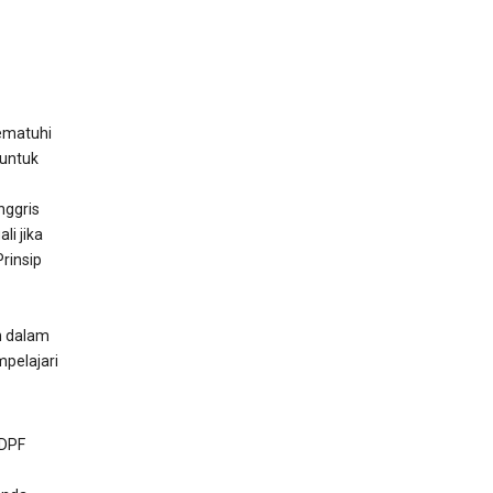
ematuhi
 untuk
nggris
i jika
rinsip
n dalam
pelajari
 DPF