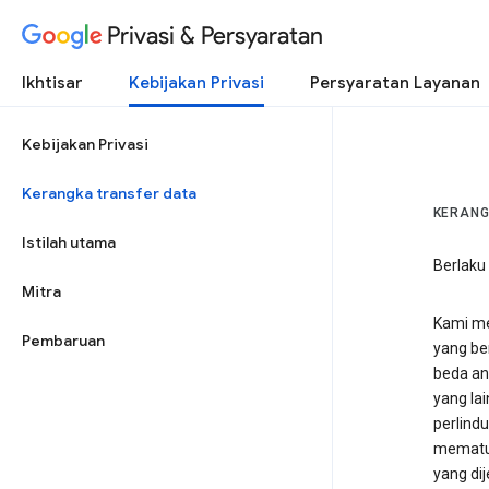
Privasi & Persyaratan
Ikhtisar
Kebijakan Privasi
Persyaratan Layanan
Kebijakan Privasi
Kerangka transfer data
KERANG
Istilah utama
Berlaku
Mitra
Kami me
Pembaruan
yang be
beda an
yang la
perlind
mematuh
yang dij