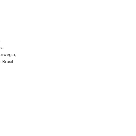
a
ra
Norwegia,
 Brasil