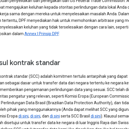
an penyelidikan dan penegakan dari US Federal Trade Commission. 
pat mengajukan keluhan kepada otoritas perlindungan data lokal Anda 
kerja sama dengan mereka untuk menyelesaikan masalah Anda. Dala
 tertentu, DPF menyediakan hak untuk memohonkan arbitrase yang m
nyelesaikan keluhan yang tidak terselesaikan dengan cara lain, seperti
ipsikan dalam
Annex I Prinsip DPF
.
sul kontrak standar
 kontrak standar (SCC) adalah komitmen tertulis antarpihak yang dapat
an sebagai dasar untuk transfer data dari negara tertentu ke negara ke
memberikan pengamanan perlindungan data yang sesuai. SCC telah dis
oritas pengatur yang relevan, seperti Komisi Eropa (European Commissi
 Perlindungan Data Brasil (Brazilian Data Protection Authority), dan tid
oleh pihak yang menggunakannya (Anda dapat melihat SCC yang digu
misi Eropa
di sini
,
di sini
, dan
di sini
serta SCC Brasil
di sini
). Klausul sema
ah disetujui untuk transfer data ke negara di luar Inggris Raya dan Swiss