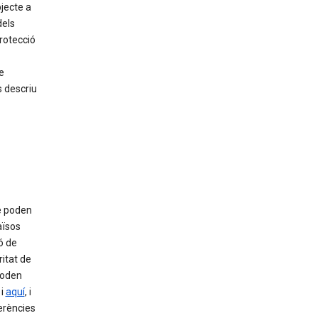
bjecte a
dels
rotecció
e
s descriu
e poden
aïsos
ó de
itat de
 poden
i
aquí
, i
erències