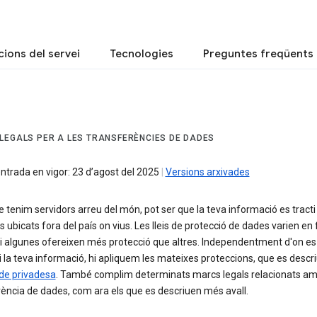
ions del servei
Tecnologies
Preguntes freqüents
LEGALS PER A LES TRANSFERÈNCIES DE DADES
ntrada en vigor: 23 d’agost del 2025
|
Versions arxivades
tenim servidors arreu del món, pot ser que la teva informació es tracti
s ubicats fora del país on vius. Les lleis de protecció de dades varien en
 i algunes ofereixen més protecció que altres. Independentment d'on es
 la teva informació, hi apliquem les mateixes proteccions, que es descri
 de privadesa
. També complim determinats marcs legals relacionats am
ència de dades, com ara els que es descriuen més avall.