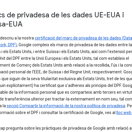
s de privadesa de les dades UE-EUA i
sa-EUA
descriu a la nostra
certificació del marc de privadesa de les dades (Data
rk, DPF)
, Google compleix els marcs de privadesa de les dades entre la
i els Estats Units, i entre Suïssa i els Estats Units, així com l'extensió per
it del DPF entre la Unió Europea i els Estats Units, tal com estableix el
ent de Comerç dels Estats Units amb relació a la recollida, l'ús i la con
ació personal de l'EEE, de Suïssa i del Regne Unit, respectivament. Goog
ls que siguin de la seva titularitat exclusiva als Estats Units, tret de les qu
uin explícitament) ha certificat que s'adhereix als principis del DPF. Goog
ble de la informació personal que es comparteixi amb tercers en virtut
 de transferència ulterior per tractar-la externament en nom seu, tal co
a la
secció Compartir la informació de la nostra política de privadesa
. Pe
rmació sobre el DPF i consultar la certificació de Google, ves al
lloc web
cap pregunta sobre les pràctiques de privadesa de Google amb relació a 