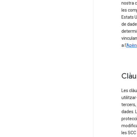
nostra c
les comp
Estats U
de dades
determin
vinculan
a l'
Apènd
Clàu
Les clà
utilitza
tercers,
dades. 
protecci
modific
les SCC 