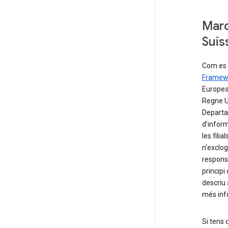
Marc
Suïs
Com es 
Framewo
Europea 
Regne Un
Departam
d'inform
les filia
n'exclog
responsa
principi
descriu 
més info
Si tens 