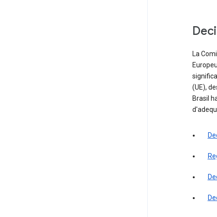
Deci
La Comi
Europeu
signific
(UE), de
Brasil 
d'adequ
De
Re
De
De