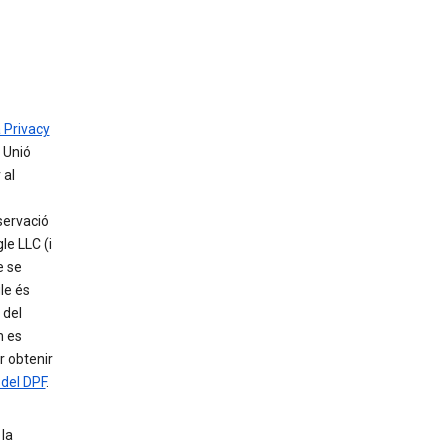
 Privacy
 Unió
 al
servació
le LLC (i
e se
le és
 del
m es
r obtenir
 del DPF
.
la