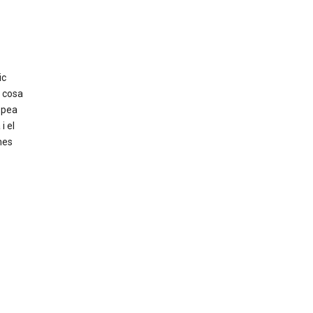
ic
 cosa
opea
i el
mes