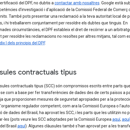
ertificació del DPF, no dubtis a
contactar amb nosaltres
. Google està su
etències d'investigació i d'aplicació de la Comissió Federal de Comerç 
nits. També pots presentar una reclamació a la teva autoritat local de p
, i hi treballarem conjuntament per resoldre els dubtes que tinguis. En
ades circumstàncies, el DPF estableix el dret de recórrer a un arbitratg
t per resoldre les reclamacions no resoltes per altres mitjans, tal com e
ix I dels principis del DPF
.
sules contractuals tipus
usules contractuals tipus (SCC) són compromisos escrits entre parts qu
r-se com a base per fer transferències de dades des de certs països a p
 ja que proporcionen mesures de seguretat apropiades per a la protecci
L'organisme regulador competent, com ara la Comissió Europea o l'autor
ó de dades del Brasil, ha aprovat les SCC, i les parts que les utilitzin no
ar-les (pots veure les SCC adoptades per la Comissió Europea
aquí
,
aquí
del Brasil
aquí
). Algunes clàusules també s'han aprovat per a les transf