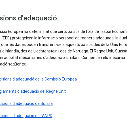
sions d'adequació
ssió Europea ha determinat que certs països de fora de l'Espai Econòm
 (EEE) protegeixen la informació personal de manera adequada, la qual
a que les dades poden transferir-se a aquests països des de la Unió Eur
s d'Islàndia, des de Liechtenstein i des de Noruega. El Regne Unit, Suïssa 
han adoptat mecanismes d'adequació similars. Confiem en els mecanis
ació següents:
cisions d'adequació de la Comissió Europea
glaments d'adequació del Regne Unit
cisions d'adequació de Suïssa
cisions d'adequació de l'ANPD