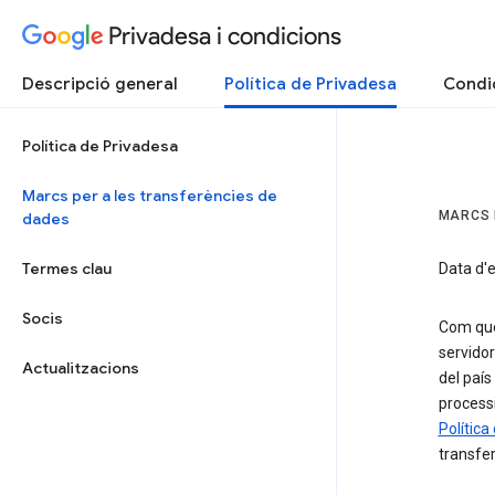
Privadesa i condicions
Descripció general
Política de Privadesa
Condic
Política de Privadesa
Marcs per a les transferències de
MARCS 
dades
Termes clau
Data d'e
Socis
Com que 
servidor
Actualitzacions
del país
processi
Política
transfer