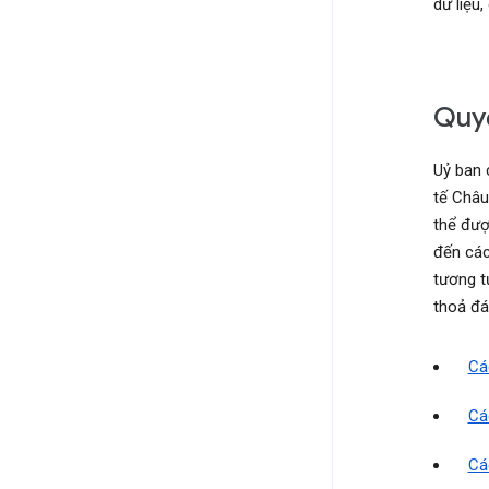
dữ liệu
Quyế
Uỷ ban 
tế Châu
thể đượ
đến các
tương t
thoả đá
Cá
Cá
Cá