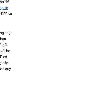
 ba để
ng tin
ề DPF và
ứng nhận
 hạn
ể gửi
 với họ
PF có
g các
ược quy