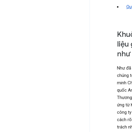
Qu
Khuô
liệu
như 
Như đã
chúng t
minh Ch
quốc An
Thương 
ứng từ 
công ty
cách rõ
trách n