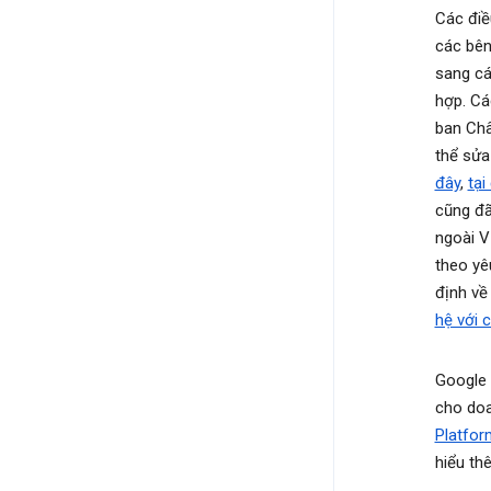
Các điề
các bên
sang cá
hợp. Cá
ban Châ
thể sửa
đây
,
tại
cũng đã
ngoài V
theo yê
định về
hệ với 
Google 
cho doa
Platfor
hiểu th