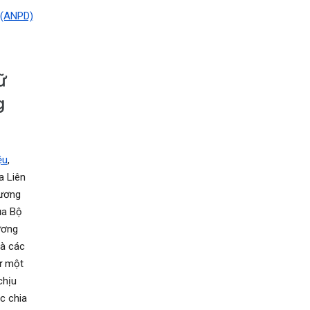
 (ANPD)
ữ
g
ệu
,
a Liên
Vương
ủa Bộ
ương
và các
rừ một
chịu
c chia