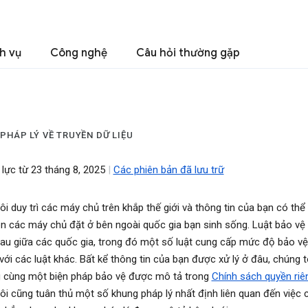
h vụ
Công nghệ
Câu hỏi thường gặp
PHÁP LÝ VỀ TRUYỀN DỮ LIỆU
 lực từ 23 tháng 8, 2025
|
Các phiên bản đã lưu trữ
ôi duy trì các máy chủ trên khắp thế giới và thông tin của bạn có th
rên các máy chủ đặt ở bên ngoài quốc gia bạn sinh sống. Luật bảo vệ 
au giữa các quốc gia, trong đó một số luật cung cấp mức độ bảo vệ
với các luật khác. Bất kể thông tin của bạn được xử lý ở đâu, chúng t
 cùng một biện pháp bảo vệ được mô tả trong
Chính sách quyền riê
ôi cũng tuân thủ một số khung pháp lý nhất định liên quan đến việc 