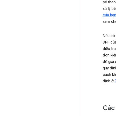
sẻ theo
xử lý b
của bạn
xem chứ
Nếu có 
DPF của
điều tr
đơn kiệ
để giải
quy địn
cách kh
định ở
Các 