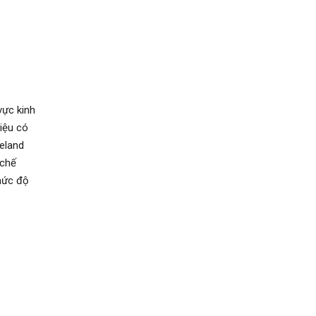
vực kinh
liệu có
eland
 chế
mức độ