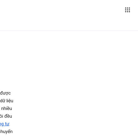
ể được
dữ liệu
 nhiều
ôi đều
ng tư
.
chuyển