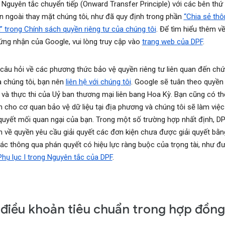
 Nguyên tắc chuyển tiếp (Onward Transfer Principle) với các bên thứ
ên ngoài thay mặt chúng tôi, như đã quy định trong phần
“Chia sẻ thô
” trong Chính sách quyền riêng tư của chúng tôi
. Để tìm hiểu thêm v
ng nhận của Google, vui lòng truy cập vào
trang web của DPF
.
câu hỏi về các phương thức bảo vệ quyền riêng tư liên quan đến ch
 chúng tôi, bạn nên
liên hệ với chúng tôi
. Google sẽ tuân theo quyền
a và thực thi của Uỷ ban thương mại liên bang Hoa Kỳ. Bạn cũng có th
n cho cơ quan bảo vệ dữ liệu tại địa phương và chúng tôi sẽ làm việc
 quyết mối quan ngại của bạn. Trong một số trường hợp nhất định, D
h về quyền yêu cầu giải quyết các đơn kiện chưa được giải quyết bằn
ác thông qua phán quyết có hiệu lực ràng buộc của trọng tài, như đ
Phụ lục I trong Nguyên tắc của DPF
.
điều khoản tiêu chuẩn trong hợp đồng