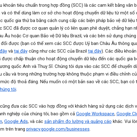
u khoản tiêu chuẩn trong hợp đồng (SCC) là các cam kết bằng văn b
 và có thể dùng làm cơ sở cho hoạt động chuyển dữ liệu từ một số 
c quốc gia thứ ba bằng cách cung cấp các biện pháp bảo vệ dữ liệu 
c SCC đã được cơ quan quản lý có liên quan phê duyệt, chẳng hạn n
u Âu hoặc Cơ quan Bảo vệ Dữ liệu Brazil, và các bên sử dụng chúng
 đổi được (bạn có thể xem các SCC được Uỷ ban Châu Âu thông q
 đây
và
tại đây
cũng như các SCC của Brazil
tại đây
). Các điều khoản
 được chấp thuận cho hoạt động chuyển dữ liệu đến các quốc gia b
ương quốc Anh và Thuỵ Sĩ. Chúng tôi dựa vào các SCC để chuyển dữ
u cầu và trong những trường hợp không thuộc phạm vi điều chỉnh củ
 mức độ thoả đáng. Nếu muốn có một bản sao về các SCC, bạn có 
chúng tôi
.
cũng đưa các SCC vào hợp đồng với khách hàng sử dụng các dịch 
nh nghiệp của chúng tôi, bao gồm cả
Google Workspace
,
Google Cl
m
,
Google Ads
, và các
sản phẩm đo lường và quảng cáo
khác. Vui lò
êm trên trang
privacy.google.com/businesses
.