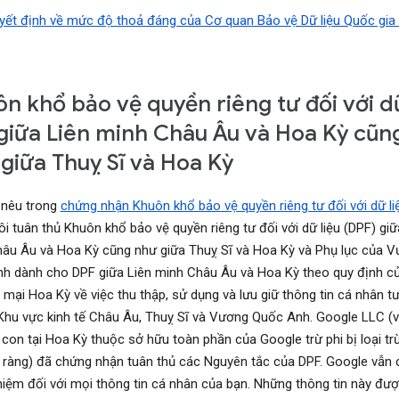
yết định về mức độ thoả đáng của Cơ quan Bảo vệ Dữ liệu Quốc gia
n khổ bảo vệ quyền riêng tư đối với d
 giữa Liên minh Châu Âu và Hoa Kỳ cũn
giữa Thuỵ Sĩ và Hoa Kỳ
 nêu trong
chứng nhận Khuôn khổ bảo vệ quyền riêng tư đối với dữ li
ôi tuân thủ Khuôn khổ bảo vệ quyền riêng tư đối với dữ liệu (DPF) giữ
âu Âu và Hoa Kỳ cũng như giữa Thuỵ Sĩ và Hoa Kỳ và Phụ lục của 
h dành cho DPF giữa Liên minh Châu Âu và Hoa Kỳ theo quy định c
mại Hoa Kỳ về việc thu thập, sử dụng và lưu giữ thông tin cá nhân t
Khu vực kinh tế Châu Âu, Thuỵ Sĩ và Vương Quốc Anh. Google LLC (
 con tại Hoa Kỳ thuộc sở hữu toàn phần của Google trừ phi bị loại t
 ràng) đã chứng nhận tuân thủ các Nguyên tắc của DPF. Google vẫn 
hiệm đối với mọi thông tin cá nhân của bạn. Những thông tin này đượ