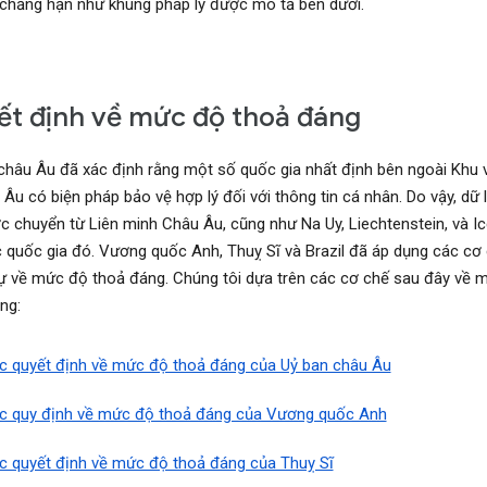
, chẳng hạn như khung pháp lý được mô tả bên dưới.
t định về mức độ thoả đáng
châu Âu đã xác định rằng một số quốc gia nhất định bên ngoài Khu 
 Âu có biện pháp bảo vệ hợp lý đối với thông tin cá nhân. Do vậy, dữ 
c chuyển từ Liên minh Châu Âu, cũng như Na Uy, Liechtenstein, và Ic
 quốc gia đó. Vương quốc Anh, Thuỵ Sĩ và Brazil đã áp dụng các cơ
ự về mức độ thoả đáng. Chúng tôi dựa trên các cơ chế sau đây về 
ng:
c quyết định về mức độ thoả đáng của Uỷ ban châu Âu
c quy định về mức độ thoả đáng của Vương quốc Anh
c quyết định về mức độ thoả đáng của Thuỵ Sĩ