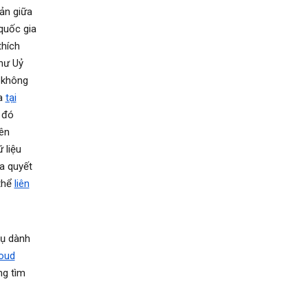
ản giữa
quốc gia
thích
hư Uỷ
 không
ua
tại
 đó
ên
 liệu
a quyết
thể
liên
vụ dành
oud
ng tìm