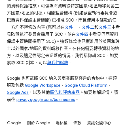
的資料保護措施，可做為將資料從特定國家/地區轉移到第三
方國家/地區的根據。相關監管機構 (例如歐盟執行委員會或
巴西資料保護主管機關) 已核准 SCC，而且使用本條款的任
一方均不得修改內容 (您可以在
文件一
、
文件二
和
文件三
中看
見歐盟執行委員會採用了 SCC，並在
文件四
中看見巴西資料
保護主管機關採用了 SCC)。這類條款也已獲准用於英國和瑞
士以外國家/地區的資料轉移作業。在任何需要轉移資料的地
方，以及適足性認定未涵蓋的情況，我們都仰賴 SCC。如要
索取 SCC 副本，可以
與我們聯絡
。
Google 也可能將 SCC 納入與商業服務客戶的合約中，這類
服務包括
Google Workspace
、
Google Cloud Platform
、
Google Ads
，以及其他
廣告和評估產品
。如要瞭解詳情，請
前往
privacy.google.com/businesses
。
Google
關於 Google
隱私權
條款
資訊公開中心