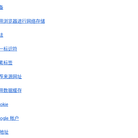
备
用浏览器进行网络存储
法
一标识符
素标签
荐来源网址
用数据缓存
okie
ogle 帐户
 地址