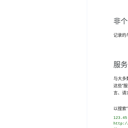
非个
记录的
服务
与大多
这些“
言、请
以搜索“
123.45
http:/