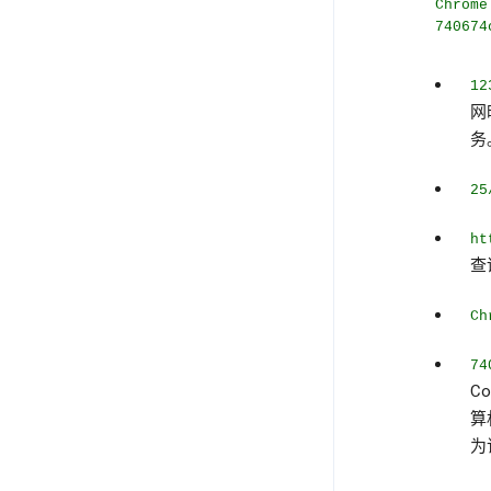
Chrome
740674
12
网
务
25
ht
查
Ch
74
C
算
为