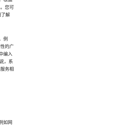
容。您可
细了解
。例
关性的广
中编入
来说，系
 服务相
例如网
。