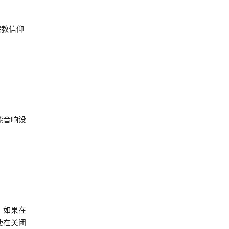
宗教信仰
能音响设
。如果在
使在关闭