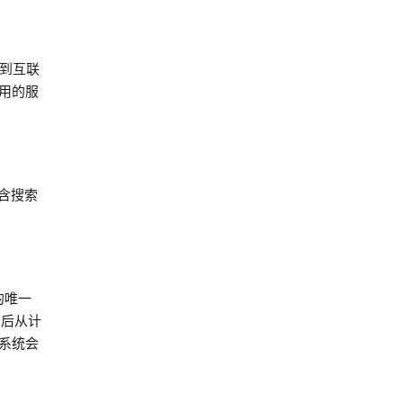
接到互联
用的服
含搜索
的唯一
e 后从计
，系统会