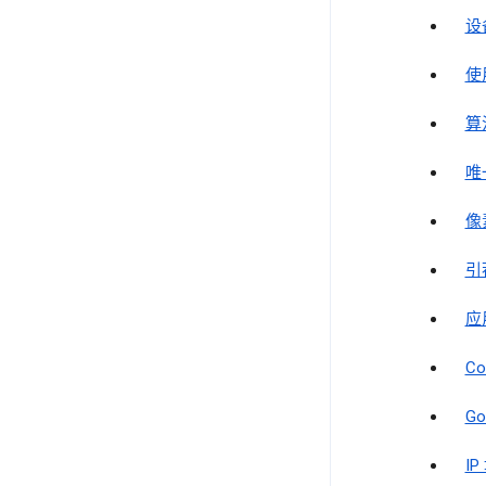
设
使
算
唯
像
引
应
Co
Go
IP