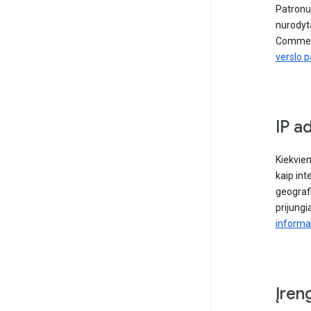
Patronuo
nurodyta
Commerce
verslo 
IP a
Kiekvien
kaip int
geografi
prijungi
informa
Įren