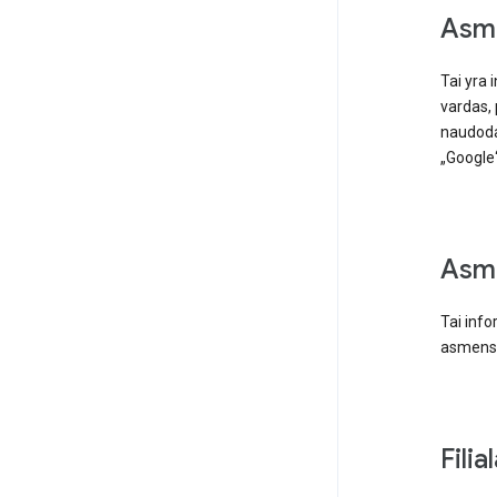
Asme
Tai yra 
vardas, 
naudodam
„Google“
Asme
Tai info
asmens 
Filial