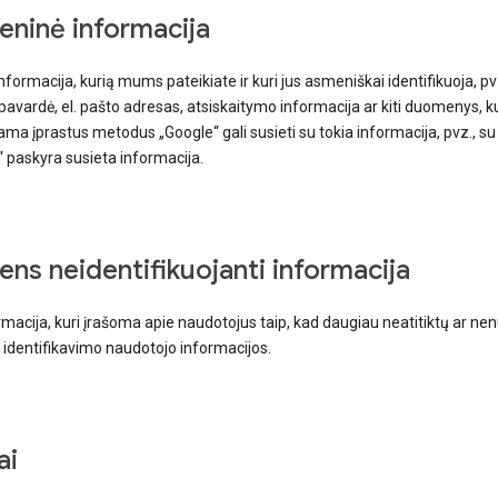
ninė informacija
informacija, kurią mums pateikiate ir kuri jus asmeniškai identifikuoja, pv
pavardė, el. pašto adresas, atsiskaitymo informacija ar kiti duomenys, k
a įprastus metodus „Google“ gali susieti su tokia informacija, pvz., su
 paskyra susieta informacija.
ns neidentifikuojanti informacija
rmacija, kuri įrašoma apie naudotojus taip, kad daugiau neatitiktų ar ne
identifikavimo naudotojo informacijos.
ai