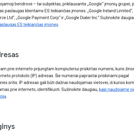
jamoji bendrovė – tai subjektas, priklausantis „Google“ įmonių grupei, į
s paslaugas klientams ES teikiančias įmones: „Google Ireland Limited“,
 Ltd“, „Google Payment Corp“ ir „Google Dialer Inc.“ Sužinokite daugia
paslaugas ES teikiančias įmones
.
dresas
am prie interneto prijungtam kompiuteriui priskirtas numeris, kuris žin
erneto protokolo (IP) adresas. Šie numeriai paprastai priskiriami pagal
nes sritis. IP adresas gali būti dažnai naudojamas vietovei, iš kurios kom
amas prie interneto, identifikuoti. Sužinokite daugiau,
kaip naudojame vi
ciją
.
ginys