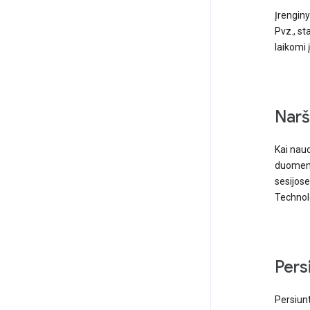
Įrenginy
Pvz., sta
laikomi 
Narš
Kai naud
duomeni
sesijose
Technolo
Pers
Persiunt