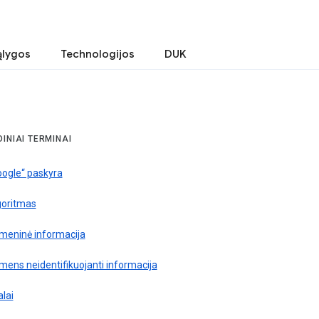
ąlygos
Technologijos
DUK
INIAI TERMINAI
oogle“ paskyra
goritmas
meninė informacija
ens neidentifikuojanti informacija
alai