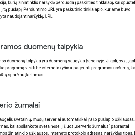
ija, kurią žiniatinklio naršyklė perduoda į paskirties tinklalapį, kai spuste
į tą puslapį. Persiuntimo URL yra paskutinio tinklalapio, kuriame buvo
yta naudojant naršyklę, URL.
ramos duomenų talpykla
s duomenų talpykla yra duomenų saugykla įrenginyje. Ji gali, pvz., įgali
klio programą veikti be interneto ryšio ir pagerinti programos našumą, k
būtų sparčiau įkeliamas.
erio žurnalai
daugelis svetainių, mūsų serveriai automatiškai įrašo puslapio užklausas,
mas, kai apsilankote svetainėse. Į šiuos „serverio žurnalus“ paprastai
mos žiniatinklio užklausos, interneto protokolo adresas, naršyklės tipas, 