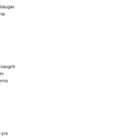
aslaugas.
nai
 saugoti
mi
roma.
 yra