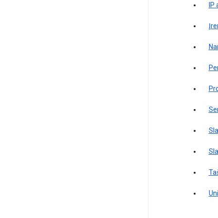
IP
Įre
Nar
Pe
Pr
Ser
Sl
Sl
Ta
Uni