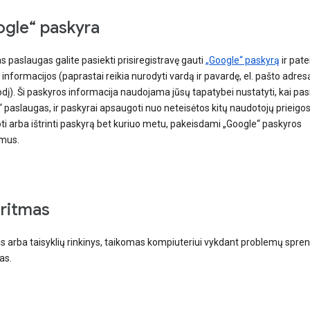
gle“ paskyra
as paslaugas galite pasiekti prisiregistravę gauti
„Google“ paskyrą
ir pate
nformacijos (paprastai reikia nurodyti vardą ir pavardę, el. pašto adresą
dį). Ši paskyros informacija naudojama jūsų tapatybei nustatyti, kai pas
 paslaugas, ir paskyrai apsaugoti nuo neteisėtos kitų naudotojų prieigos.
i arba ištrinti paskyrą bet kuriuo metu, pakeisdami „Google“ paskyros
mus.
ritmas
s arba taisyklių rinkinys, taikomas kompiuteriui vykdant problemų spre
as.