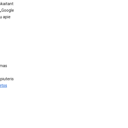
skaitant
 „Google
u apie
omas
piuteris
etos