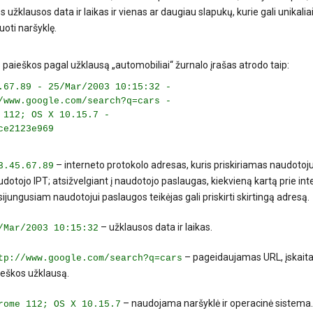
s užklausos data ir laikas ir vienas ar daugiau slapukų, kurie gali unikalia
kuoti naršyklę.
 paieškos pagal užklausą „automobiliai“ žurnalo įrašas atrodo taip:
.67.89 - 25/Mar/2003 10:15:32 -
/www.google.com/search?q=cars -
 112; OS X 10.15.7 -
ce2123e969
– interneto protokolo adresas, kuris priskiriamas naudotoju
3.45.67.89
dotojo IPT; atsižvelgiant į naudotojo paslaugas, kiekvieną kartą prie int
sijungusiam naudotojui paslaugos teikėjas gali priskirti skirtingą adresą.
– užklausos data ir laikas.
/Mar/2003 10:15:32
– pageidaujamas URL, įskait
tp://www.google.com/search?q=cars
ieškos užklausą.
– naudojama naršyklė ir operacinė sistema.
rome 112; OS X 10.15.7