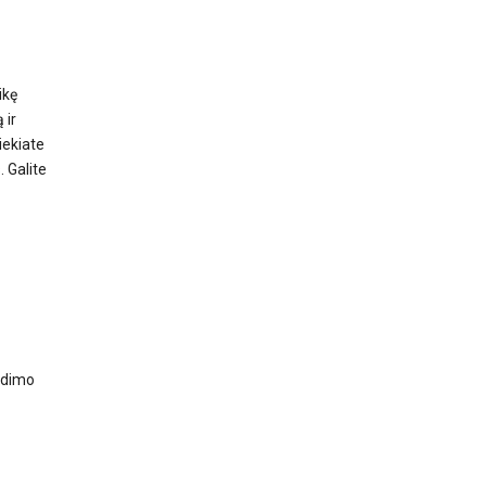
ikę
 ir
iekiate
 Galite
ndimo