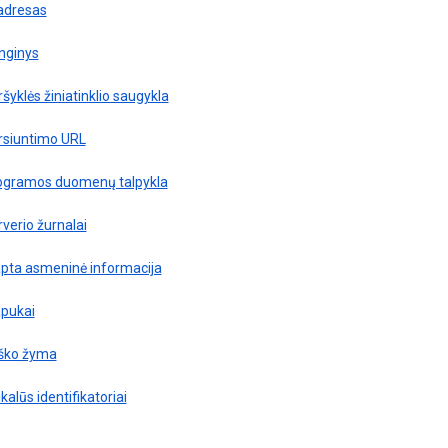
 adresas
nginys
šyklės žiniatinklio saugykla
rsiuntimo URL
ogramos duomenų talpykla
verio žurnalai
apta asmeninė informacija
apukai
ško žyma
kalūs identifikatoriai