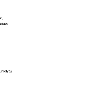
z.,
uriuos
nurodytų