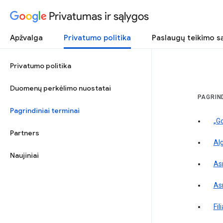
Privatumas ir sąlygos
Apžvalga
Privatumo politika
Paslaugų teikimo s
Privatumo politika
Duomenų perkėlimo nuostatai
PAGRIND
Pagrindiniai terminai
„G
Partners
Al
Naujiniai
As
Asm
Fili