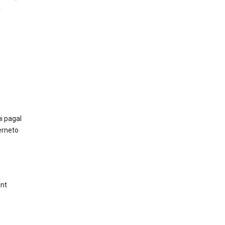
i
i pagal
erneto
ant