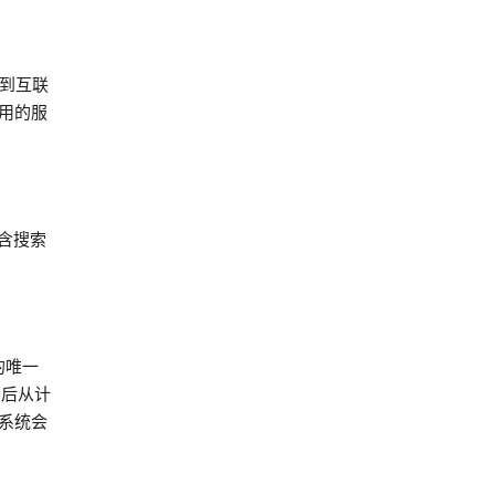
接到互联
用的服
含搜索
的唯一
e 后从计
，系统会