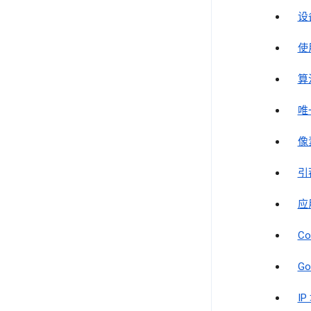
设
使
算
唯
像
引
应
Co
Go
IP