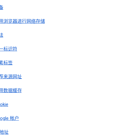
备
用浏览器进行网络存储
法
一标识符
素标签
荐来源网址
用数据缓存
okie
ogle 帐户
 地址