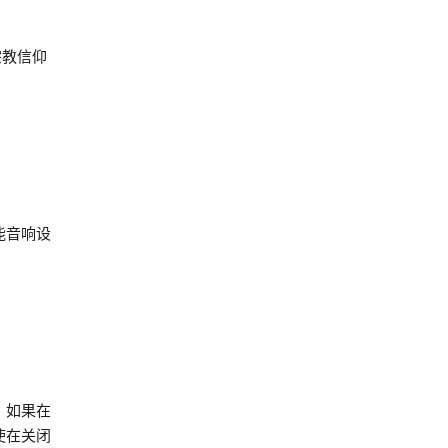
宗教信仰
能音响设
。如果在
使在关闭