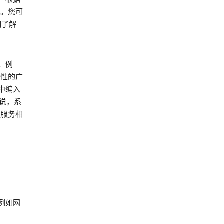
容。您可
细了解
。例
关性的广
中编入
来说，系
 服务相
例如网
。