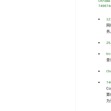
Chrome
740674
12
网
务
25
ht
查
Ch
74
C
算
为