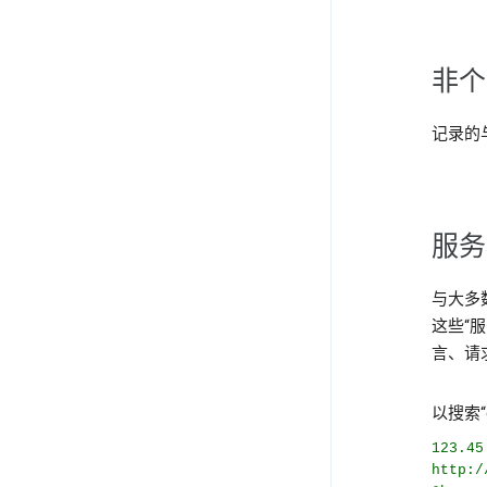
非个
记录的
服务
与大多
这些“
言、请
以搜索“
123.45
http:/