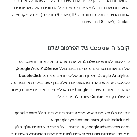
והחשובות מביניהן הן לשפר את השירותים שלנו ולשמור על אבטחת
המערכות שלנו. כדי לבצע אנונימיזציה של הנתונים האלה שביומנים
אנחנו מסירים חלק מכתובת ה-IP (לאחר 9 חודשים) ומידע מקובצי ה-
Cookie (לאחר 18 חודשים).
קובצי ה-Cookie של הפרסום שלנו
כדי לעזור לשותפים שלנו לנהל את הפרסום ואת אתרי האינטרנט
שלהם, אנחנו מציעים מוצרים רבים, כולל AdSense‏, Google Ads‏,
Google Analytics ומגוון רחב של שירותים ממותגי DoubleClick.
כשנעשה שימוש באחד מהמוצרים האלה בדף שבו ביקרת או במודעה
שראית, באחד משירותי Google או באפליקציות ואתרים אחרים, ייתכן
שיישלחו קובצי Cookie שונים לדפדפן שלך.
קבצים אלו עשויים להגיע מכמה דומיינים שונים, כולל google.com‏,
doubleclick.net‏, googlesyndication.com או
googleadservices.com, או הדומיין של אתרי השותפים שלך. חלק
ממוצרי הפרסום שלנו מאפשרים לשותפים שלנו להשתמש בשירותים