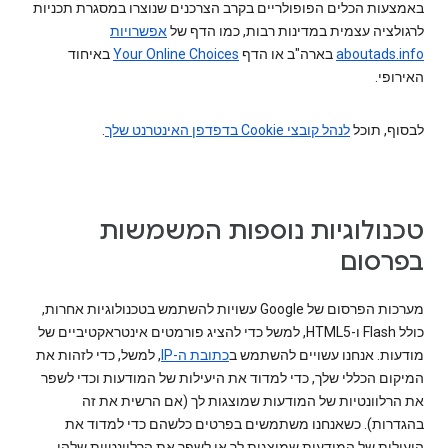
באמצעות הכלים הפופולריים בקרב הצרכנים שנוצרו במסגרת תכניות
לרגולציה עצמית במדינות רבות, כמו הדף של
אפשרויות
aboutads.info‏
בארה"ב או הדף
Your Online Choices‏
באיחוד
האירופי.
לבסוף, תוכל
לנהל קובצי Cookie בדפדפן האינטרנט שלך
.
טכנולוגיות נוספות המשמשות
בפרסום
מערכות הפרסום של Google עשויות להשתמש בטכנולוגיות אחרות,
כולל Flash ו-HTML5, למשל כדי להציג פורמטים אינטראקטיביים של
מודעות. אנחנו עשויים להשתמש ב
כתובת ה-IP
, למשל, כדי לזהות את
המיקום הכללי שלך, כדי למדוד את היעילות של המודעות וכדי לשפר
את הרלוונטיות של המודעות שמוצגות לך (אם הרשית את זה
בהגדרות). כשאנחנו משתמשים בפרטים כלשהם כדי למדוד את
היעילות של המודעות שמוצגות לך או לשפר את הרלוונטיות שלהן,