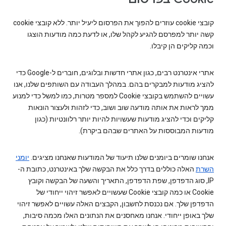
קובצי cookie עוזרים להפוך את הפרסום ליעיל יותר. ללא קובצי cookie
קשה יותר למפרסם להגיע לקהל שלו, או לדעת כמה מודעות הוצגו
וכמה קליקים הן קיבלו.
אתרי אינטרנט רבים, כגון אתרי חדשות ובלוגים, חוברים ל-Google כדי
להציג מודעות למבקרים בהם. במהלך העבודה עם השותפים שלנו, אנו
עשויים להשתמש בקובצי Cookie למספר מטרות, כמו למשל כדי למנוע
ממך לראות את אותה מודעה שוב ושוב, כדי לזהות ולעצור הונאות
קליקים וכדי להציג מודעות שעשויות להיות יותר רלוונטיות (כגון
מודעות המבוססות על האתרים שבהם ביקרת).
אנחנו שומרים ביומנים שלנו תיעוד של המודעות שאנחנו מציגים.
יומני
השרת
האלה כוללים בדרך כלל את הבקשה שלך באינטרנט, כתובת ה-
IP‏, סוג הדפדפן, שפת הדפדפן, התאריך והשעה של הבקשה וקובץ
Cookie או כמה קובצי Cookie שעשויים לאפשר זיהוי ייחודי של
הדפדפן שלך. אם נכנסת לחשבון, הקבצים האלה עשויים לאפשר זיהוי
שלך באופן ייחודי. אנחנו מאחסנים את הנתונים האלו מכמה סיבות,