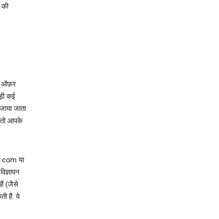
 की
ट ऑफ़र
ड़ी कई
 जाया जाता
, तो आपके
s.com या
विज्ञापन
ैं (जैसे
 हैं. ये