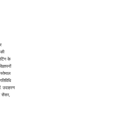
और
 की
टिंग के
ज्ञापनों
स्तेमाल
गतिविधि
ैं. उदाहरण
सेंसर,