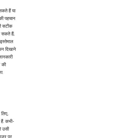
ते हैं या
 की पहचान
की सटीक
कते हैं;
इस्तेमाल
ापन दिखाने
 जानकारी
न की
ा.
 लिए,
हैं. कभी-
ो उसी
उज़र पर