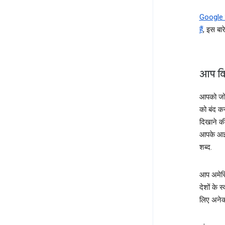
Google द्
हैं
, इस बार
आप विज
आपको जो G
को बंद क
दिखाने की
आपके आईप
शब्द.
आप अमेर
देशों के 
लिए अनेक 