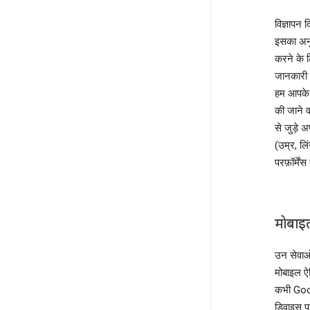
विज्ञापन 
इसका अनु
करने के 
जानकारी 
हम आपके 
की जाने व
से जुड़े 
(उम्र, लि
परफ़ॉर्मे
मोबाइल
उन सेवाओं
मोबाइल ऐप
कभी Goog
डिवाइस प