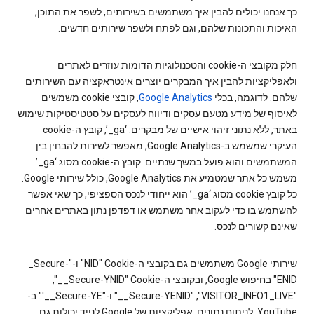
כך אנחנו יכולים להבין איך משתמשים בשירותים, לשפר את התוכן,
האיכות והתכונות שלהם, וגם לפתח ולשפר שירותים חדשים.
חלק מקובצי ה-cookie והטכנולוגיות הדומות עוזרים לאתרים
ולאפליקציות להבין איך המבקרים יוצרים אינטראקציה עם השירותים
שלהם. לדוגמה, בכלי
Google Analytics
, קובצי cookie משמשים
לאיסוף של מידע מטעם עסקים ודיווח לעסקים על סטטיסטיקות שימוש
באתר, ללא נתוני זיהוי אישיים של מבקרים. ‘ga_’,‏ קובץ ה-cookie
העיקרי שמשמש ב-Google Analytics,‏ מאפשר לשירות להבחין בין
המשתמשים והוא פועל במשך שנתיים. קובץ ה-cookie‏ מסוג ‘ga_’‏
משמש כל אתר שמטמיע את Google Analytics, כולל שירותי Google.
כל קובץ cookie מסוג ‘ga_’‏ הוא ייחודי לנכס הספציפי, כך שאי אפשר
להשתמש בו כדי לעקוב אחר משתמש או דפדפן נתון באתרים אחרים
שאינם קשורים לנכס.
שירותי Google משתמשים גם בקובצי ה-Cookie‏ "NID" ו-"‎_Secure-
ENID" בחיפוש Google, ובקובצי ה-Cookie‏ "‎__Secure-YNID",‏
"VISITOR_INFO1_LIVE",‏ "‎__Secure-YENID" ו-"‎'__Secure-YE" ב-
YouTube, לניתוח נתונים. אפליקציות של Google לנייד יכולות גם