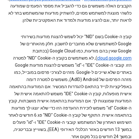
הקבצים האלה משמשים גם כדי להגביל את מספר הפעמים שמודעה
כלשהי מוצגת למשתמש מסוים, להשתיק מודעות שהמשתמש בחר לא
לראות יותר, וגם להציג מודעות ולמדוד את האפקטיביות שלהן.
קובץ ה-Cookie‏ בשם "NID" יכול לשמש להצגת מודעות בשירותי
Google למשתמשים שלא מחוברים לחשבון. חלק מהאתרים של
Google שאין בהם מודעות, כמו Google Cloud (בכתובת
cloud.google.com
), לא משתמשים בקובץ ה-Cookie‏ "NID" למטרה
הזו. קובצי ה-Cookie‏ "IDE" ו-"id" משמשים להצגת מודעות Google
באתרים שלא שייכים ל-Google. מזהים לצורכי פרסום במובייל, כמו
מזהה הפרסום של Android‏ (AdID), משמשים למטרה דומה
באפליקציות לנייד בהתאם להגדרות המכשיר. אם המודעות בהתאמה
אישית מופעלות, קובץ ה-Cookie‏ "IDE" משמש להתאמה אישית של
המודעות שמוצגות לך. אם המודעות בהתאמה אישית מושבתות, קובץ
ה-Cookie‏ "id" משמש לזכירת ההעדפה הזו כדי שלא יוצגו לך מודעות
בהתאמה אישית. התוקף של קובץ ה-Cookie‏ "NID" פג 6 חודשים לאחר
השימוש האחרון של המשתמש. קובצי ה-Cookie‏ "IDE" ו-"id" פועלים
במשך 13 חודשים באזור הכלכלי האירופי (EEA), בשווייץ ובבריטניה,
ובמשך 24 חודשים בכל מקום אחר.