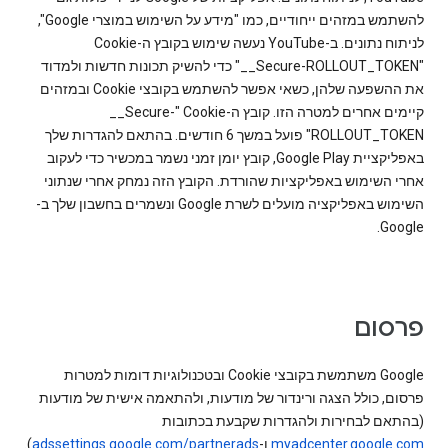
להשתמש במזהים ייחודיים, כמו "מידע על השימוש במוצרי Google",
"‎__Secure-ROLLOUT_TOKEN" כדי להשיק תכונות חדשות ולמדוד
את ההשפעה שלהן, כשאי אפשר להשתמש בקובצי Cookie ובמזהים
קיימים אחרים למטרה הזו. קובץ ה-Cookie‏ "‎__Secure-
ROLLOUT_TOKEN" פועל במשך 6 חודשים. בהתאם להגדרות שלך
באפליקציית Google Play, קובץ יומן זמני נשמר במכשיר כדי לעקוב
אחרי השימוש באפליקציות שהורדת. הקובץ הזה נמחק אחרי שנתוני
השימוש באפליקציה מועלים לשרת Google ונשמרים בחשבון שלך ב-
Google.
פרסום
‫Google משתמשת בקובצי Cookie ובטכנולוגיות דומות למטרות
פרסום, כולל הצגה ורינדור של מודעות, ולהתאמה אישית של מודעות
(בהתאם לבחירות ולהגדרות שקבעת בכתובות
myadcenter.google.com
ו-
adssettings.google.com/partnerads
).