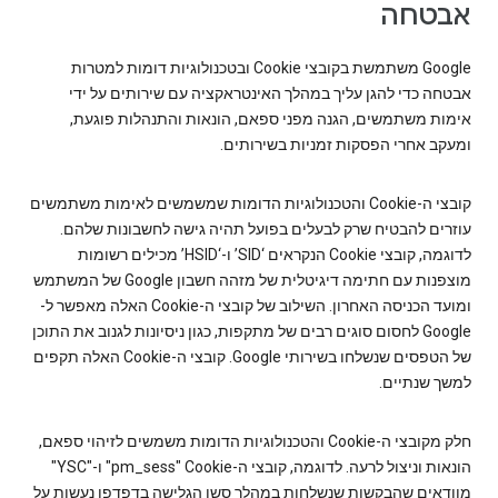
אבטחה
‫Google משתמשת בקובצי Cookie ובטכנולוגיות דומות למטרות
אבטחה כדי להגן עליך במהלך האינטראקציה עם שירותים על ידי
אימות משתמשים, הגנה מפני ספאם, הונאות והתנהלות פוגעת,
ומעקב אחרי הפסקות זמניות בשירותים.
קובצי ה-Cookie והטכנולוגיות הדומות שמשמשים לאימות משתמשים
עוזרים להבטיח שרק לבעלים בפועל תהיה גישה לחשבונות שלהם.
לדוגמה, קובצי Cookie הנקראים ‘SID’ ו-‘HSID’ מכילים רשומות
מוצפנות עם חתימה דיגיטלית של מזהה חשבון Google של המשתמש
ומועד הכניסה האחרון. השילוב של קובצי ה-Cookie האלה מאפשר ל-
Google לחסום סוגים רבים של מתקפות, כגון ניסיונות לגנוב את התוכן
של הטפסים שנשלחו בשירותי Google. קובצי ה-Cookie האלה תקפים
למשך שנתיים.
חלק מקובצי ה-Cookie והטכנולוגיות הדומות משמשים לזיהוי ספאם,
הונאות וניצול לרעה. לדוגמה, קובצי ה-Cookie‏ "pm_sess" ו-"YSC"
מוודאים שהבקשות שנשלחות במהלך סשן הגלישה בדפדפן נעשות על