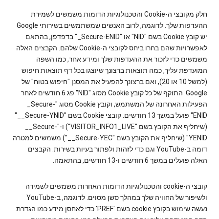
חלק מקובצי ה-Cookie והטכנולוגיות הדומות משמשים לשמירת
ההעדפות שלך. לדוגמה, לרוב האנשים שמשתמשים בשירותי Google
יש קובץ Cookie בשם "NID" או "‎_Secure-ENID" בדפדפן, בהתאם
לאפשרויות שהם בחרו ביחס לקובצי ה-Cookie שלהם. הקבצים האלה
משמשים כדי לזכור את ההעדפות שלך ומידע אחר, כמו השפה
המועדפת עליך, כמה תוצאות ברצונך שיוצגו בכל דף תוצאות חיפוש
(למשל 10 או 20), ואם ברצונך להפעיל את המסנן "חיפוש בטוח" של
Google. התוקף של כל קובץ Cookie מסוג "NID" פג 6 חודשים לאחר
הפעילות האחרונה של המשתמש, וקובץ Cookie מסוג "‎_Secure-
ENID" פועל במשך 13 חודשים. קובצי Cookie בשם "‎__Secure-YNID"
(שיחליף את הקובץ בשם "VISITOR_INFO1_LIVE") ו-"‎__Secure-
YENID" (שיחליף את הקובץ בשם "‎__Secure-YEC") משמשים למטרה
דומה ב-YouTube וגם כדי לזהות ולפתור בעיות בשירות. הקבצים
האלה פועלים במשך 6 חודשים ו-13 חודשים, בהתאמה.
קובצי ה-cookie והטכנולוגיות הדומות האחרות משמשים לשמירה
ולשיפור של החוויה שלך במהלך סשן מסוים. לדוגמה, ב-YouTube
נעשה שימוש בקובץ cookie בשם 'PREF' כדי לאחסן מידע כמו הגדרת