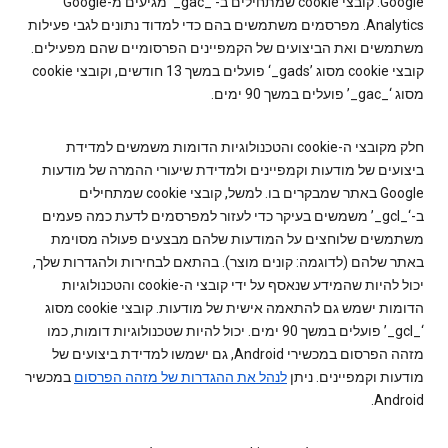
Google. קובצי cookie שמתחילים ב-‘_gac_’ מגיעים מ-Google
Analytics. מפרסמים משתמשים בהם כדי למדוד נתונים לגבי פעילות
משתמשים ואת הביצועים של הקמפיינים הפרסומיים שהם מפעילים.
קובצי cookie מסוג ‎‘_gads’‎ פועלים במשך 13 חודשים, וקובצי cookie
מסוג ‘_gac_’ פועלים במשך 90 ימים.
חלק מקובצי ה-cookie והטכנולוגיות הדומות משמשים למדידת
ביצועים של מודעות וקמפיינים ולמדידת שיעורי ההמרה של מודעות
Google באתר שמבקרים בו. למשל, קובצי cookie שמתחילים
ב-‘_gcl_’ משמשים בעיקר כדי לעזור למפרסמים לדעת כמה פעמים
משתמשים שלוחצים על המודעות שלהם מבצעים פעולה מסוימת
באתר שלהם (לדוגמה: קונים מוצר). בהתאם לבחירות ולהגדרות שלך,
יכול להיות שהמידע שנאסף על ידי קובצי ה-cookie והטכנולוגיות
הדומות ישמש גם להתאמה אישית של מודעות. קובצי cookie מסוג
‘_gcl_’ פועלים במשך 90 ימים. יכול להיות שטכנולוגיות דומות, כמו
מזהה הפרסום במכשירי Android, גם ישמשו למדידת ביצועים של
מודעות וקמפיינים. ניתן
לנהל את ההגדרות של מזהה הפרסום
במכשיר
Android.