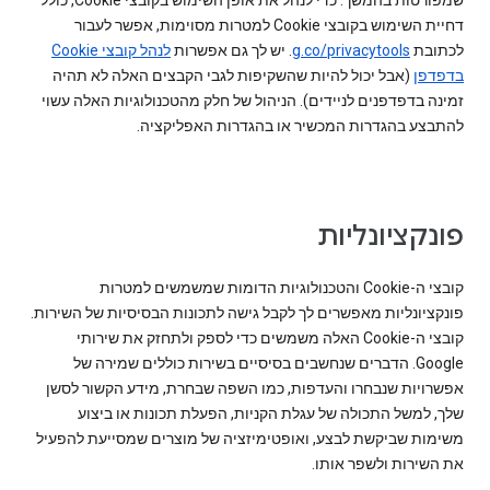
שמפורטות בהמשך. כדי לנהל את אופן השימוש בקובצי Cookie, כולל
דחיית השימוש בקובצי Cookie למטרות מסוימות, אפשר לעבור
לכתובת
g.co/privacytools
. יש לך גם אפשרות
לנהל קובצי Cookie
בדפדפן
(אבל יכול להיות שהשקיפות לגבי הקבצים האלה לא תהיה
זמינה בדפדפנים לניידים). הניהול של חלק מהטכנולוגיות האלה עשוי
להתבצע בהגדרות המכשיר או בהגדרות האפליקציה.
פונקציונליות
קובצי ה-Cookie והטכנולוגיות הדומות שמשמשים למטרות
פונקציונליות מאפשרים לך לקבל גישה לתכונות הבסיסיות של השירות.
קובצי ה-Cookie האלה משמשים כדי לספק ולתחזק את שירותי
Google. הדברים שנחשבים בסיסיים בשירות כוללים שמירה של
אפשרויות שנבחרו והעדפות, כמו השפה שבחרת, מידע הקשור לסשן
שלך, למשל התכולה של עגלת הקניות, הפעלת תכונות או ביצוע
משימות שביקשת לבצע, ואופטימיזציה של מוצרים שמסייעת להפעיל
את השירות ולשפר אותו.