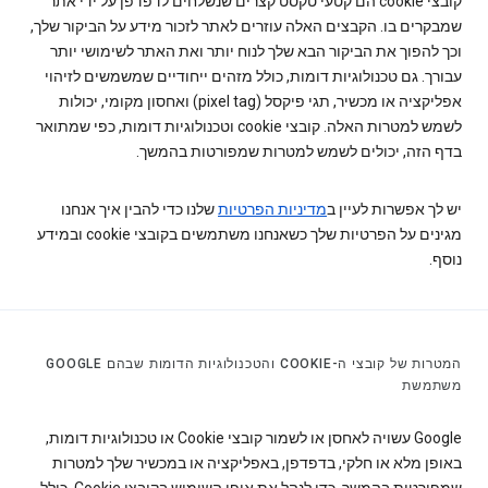
קובצי cookie הם קטעי טקסט קצרים שנשלחים לדפדפן על ידי אתר
שמבקרים בו. הקבצים האלה עוזרים לאתר לזכור מידע על הביקור שלך,
וכך להפוך את הביקור הבא שלך לנוח יותר ואת האתר לשימושי יותר
עבורך. גם טכנולוגיות דומות, כולל מזהים ייחודיים שמשמשים לזיהוי
אפליקציה או מכשיר, תגי פיקסל (pixel tag) ואחסון מקומי, יכולות
לשמש למטרות האלה. קובצי cookie וטכנולוגיות דומות, כפי שמתואר
בדף הזה, יכולים לשמש למטרות שמפורטות בהמשך.
יש לך אפשרות לעיין ב
מדיניות הפרטיות
שלנו כדי להבין איך אנחנו
מגינים על הפרטיות שלך כשאנחנו משתמשים בקובצי cookie ובמידע
נוסף.
המטרות של קובצי ה-COOKIE והטכנולוגיות הדומות שבהם GOOGLE
משתמשת
‫Google עשויה לאחסן או לשמור קובצי Cookie או טכנולוגיות דומות,
באופן מלא או חלקי, בדפדפן, באפליקציה או במכשיר שלך למטרות