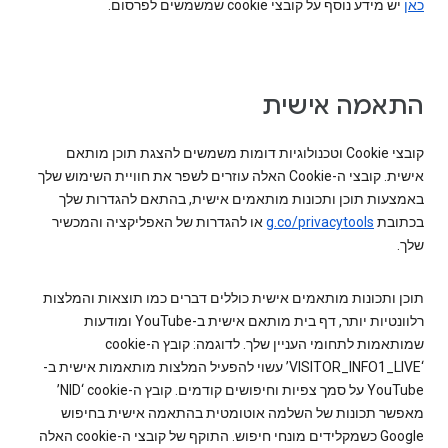
כאן
יש מידע נוסף על קובצי cookie שמשמשים לפרסום.
התאמה אישית
קובצי Cookie וטכנולוגיות דומות משמשים להצגת תוכן מותאם
אישית. קובצי ה-Cookie האלה עוזרים לשפר את חוויית השימוש שלך
באמצעות תוכן ותכונות מותאמים אישית, בהתאם להגדרות שלך
בכתובת
g.co/privacytools
או להגדרות של האפליקציה והמכשיר
שלך.
תוכן ותכונות מותאמים אישית כוללים דברים כמו תוצאות והמלצות
רלוונטיות יותר, דף בית מותאם אישית ב-YouTube ומודעות
‘VISITOR_INFO1_LIVE’ עשוי להפעיל המלצות מותאמות אישית ב-
YouTube על סמך צפיות וחיפושים קודמים. קובץ ה-cookie‏ ‘NID’
מאפשר תכונות של השלמה אוטומטית בהתאמה אישית בחיפוש
Google כשמקלידים מונחי חיפוש. התוקף של קובצי ה-cookie האלה