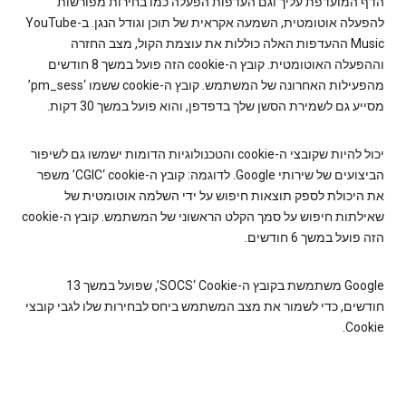
הדף המועדפת עליך וגם העדפות הפעלה כמו בחירות מפורשות
להפעלה אוטומטית, השמעה אקראית של תוכן וגודל הנגן. ב-YouTube
Music ההעדפות האלה כוללות את עוצמת הקול, מצב החזרה
וההפעלה האוטומטית. קובץ ה-cookie הזה פועל במשך 8 חודשים
מהפעילות האחרונה של המשתמש. קובץ ה-cookie ששמו ‘pm_sess’
מסייע גם לשמירת הסשן שלך בדפדפן, והוא פועל במשך 30 דקות.
יכול להיות שקובצי ה-cookie והטכנולוגיות הדומות ישמשו גם לשיפור
הביצועים של שירותי Google. לדוגמה: קובץ ה-cookie‏ ‘CGIC’ משפר
את היכולת לספק תוצאות חיפוש על ידי השלמה אוטומטית של
שאילתות חיפוש על סמך הקלט הראשוני של המשתמש. קובץ ה-cookie
הזה פועל במשך 6 חודשים.
Google משתמשת בקובץ ה-Cookie‏ ‘SOCS’, שפועל במשך 13
חודשים, כדי לשמור את מצב המשתמש ביחס לבחירות שלו לגבי קובצי
Cookie.