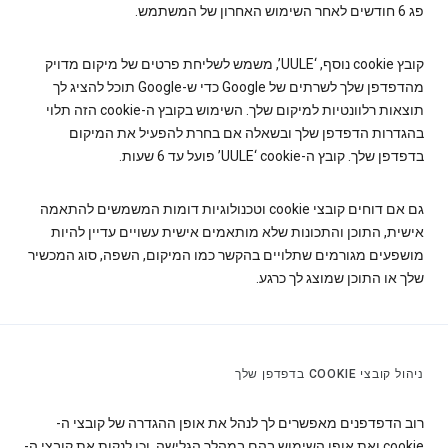
פג 6 חודשים לאחר השימוש האחרון של המשתמש.
קובץ cookie‏ נוסף, ‘UULE’, משמש לשליחת פרטים של מיקום מדויק
מהדפדפן שלך לשרתים של Google כדי ש-Google תוכל להציג לך
תוצאות רלוונטיות למיקום שלך. השימוש בקובץ ה-cookie הזה תלוי
בהגדרות הדפדפן שלך ובשאלה אם בחרת להפעיל את המיקום
בדפדפן שלך. קובץ ה-cookie‏ ‘UULE’ פועל עד 6 שעות.
גם אם דוחים קובצי cookie וטכנולוגיות דומות המשמשים להתאמה
אישית, התוכן והתכונות שלא מותאמים אישית עשויים עדיין להיות
מושפעים מגורמים שתלויים בהקשר כמו המיקום, השפה, סוג המכשיר
שלך או התוכן שמוצג לך כרגע.
ניהול קובצי COOKIE בדפדפן שלך
רוב הדפדפנים מאפשרים לך לנהל את אופן ההגדרה של קובצי ה-
cookie ואת אופן השימוש בהם במהלך הגלישה, וכן לנקות את קובצי ה-