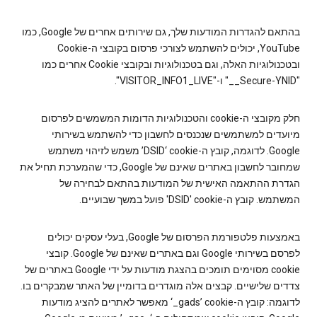
בהתאם להגדרות המודעות שלך, גם שירותים אחרים של Google, כמו
YouTube, יכולים להשתמש לצורכי פרסום בקובצי ה-Cookie
ובטכנולוגיות האלה, וגם בטכנולוגיות ובקובצי Cookie אחרים כמו
"‎__Secure-YNID" ו-"VISITOR_INFO1_LIVE".
חלק מקובצי ה-cookie והטכנולוגיות הדומות המשמשים לפרסום
מיועדים למשתמשים שנכנסים לחשבון כדי להשתמש בשירותי
Google. לדוגמה, קובץ ה-cookie‏ ‘DSID’ משמש לזיהוי משתמש
שמחובר לחשבון באתרים שאינם של Google, כדי שהמערכת תחיל את
הגדרת ההתאמה האישית של המודעות בהתאם לבחירה של
המשתמש. קובץ ה-cookie‏ 'DSID' פועל במשך שבועיים.
באמצעות פלטפורמת הפרסום של Google, בעלי עסקים יכולים
לפרסם בשירותי Google וגם באתרים שאינם של Google. קובצי
cookie מסוימים תומכים בהצגת מודעות על ידי Google באתרים של
צדדים שלישיים. קבצים אלה מוגדרים בדומיין של האתר שמבקרים בו.
לדוגמה: קובץ ה-cookie‏ ‎‘_gads’‎ מאפשר לאתרים להציג מודעות