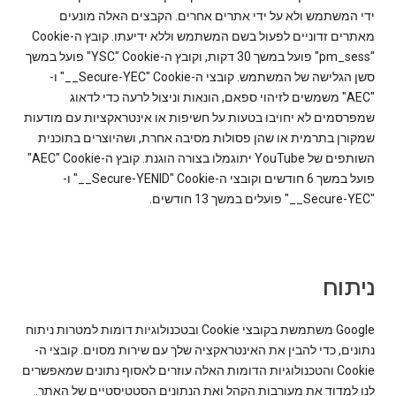
ידי המשתמש ולא על ידי אתרים אחרים. הקבצים האלה מונעים
"pm_sess" פועל במשך 30 דקות, וקובץ ה-Cookie‏ "YSC" פועל במשך
סשן הגלישה של המשתמש. קובצי ה-Cookie‏ "‎__Secure-YEC" ו-
"AEC" משמשים לזיהוי ספאם, הונאות וניצול לרעה כדי לדאוג
שמפרסמים לא יחויבו בטעות על חשיפות או אינטראקציות עם מודעות
שמקורן בתרמית או שהן פסולות מסיבה אחרת, ושהיוצרים בתוכנית
השותפים של YouTube יתוגמלו בצורה הוגנת. קובץ ה-Cookie‏ "AEC"
פועל במשך 6 חודשים וקובצי ה-Cookie‏ "‎__Secure-YENID" ו-
"‎__Secure-YEC" פועלים במשך 13 חודשים.
ניתוח
‫Google משתמשת בקובצי Cookie ובטכנולוגיות דומות למטרות ניתוח
נתונים, כדי להבין את האינטראקציה שלך עם שירות מסוים. קובצי ה-
Cookie והטכנולוגיות הדומות האלה עוזרים לאסוף נתונים שמאפשרים
לנו למדוד את מעורבות הקהל ואת הנתונים הסטטיסטיים של האתר.