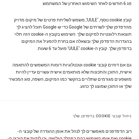
פג 6 חודשים לאחר השימוש האחרון של המשתמש.
קובץ cookie‏ נוסף, ‘UULE’, משמש לשליחת פרטים של מיקום מדויק
מהדפדפן שלך לשרתים של Google כדי ש-Google תוכל להציג לך
תוצאות רלוונטיות למיקום שלך. השימוש בקובץ ה-cookie הזה תלוי
בהגדרות הדפדפן שלך ובשאלה אם בחרת להפעיל את המיקום
בדפדפן שלך. קובץ ה-cookie‏ ‘UULE’ פועל עד 6 שעות.
גם אם דוחים קובצי cookie וטכנולוגיות דומות המשמשים להתאמה
אישית, התוכן והתכונות שלא מותאמים אישית עשויים עדיין להיות
מושפעים מגורמים שתלויים בהקשר כמו המיקום, השפה, סוג המכשיר
שלך או התוכן שמוצג לך כרגע.
ניהול קובצי COOKIE בדפדפן שלך
רוב הדפדפנים מאפשרים לך לנהל את אופן ההגדרה של קובצי ה-
cookie ואת אופן השימוש בהם במהלך הגלישה, וכן לנקות את קובצי ה-