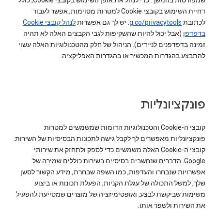
שמפורטות בהמשך. כדי לנהל את אופן השימוש בקובצי Cookie, כולל
דחיית השימוש בקובצי Cookie למטרות מסוימות, אפשר לעבור
לכתובת
g.co/privacytools
. יש לך גם אפשרות
לנהל קובצי Cookie
בדפדפן
(אבל יכול להיות שהשקיפות לגבי הקבצים האלה לא תהיה
זמינה בדפדפנים לניידים). הניהול של חלק מהטכנולוגיות האלה עשוי
להתבצע בהגדרות המכשיר או בהגדרות האפליקציה.
פונקציונליות
קובצי ה-Cookie והטכנולוגיות הדומות שמשמשים למטרות
פונקציונליות מאפשרים לך לקבל גישה לתכונות הבסיסיות של השירות.
קובצי ה-Cookie האלה משמשים כדי לספק ולתחזק את שירותי
Google. הדברים שנחשבים בסיסיים בשירות כוללים שמירה של
אפשרויות שנבחרו והעדפות, כמו השפה שבחרת, מידע הקשור לסשן
שלך, למשל התכולה של עגלת הקניות, הפעלת תכונות או ביצוע
משימות שביקשת לבצע, ואופטימיזציה של מוצרים שמסייעת להפעיל
את השירות ולשפר אותו.