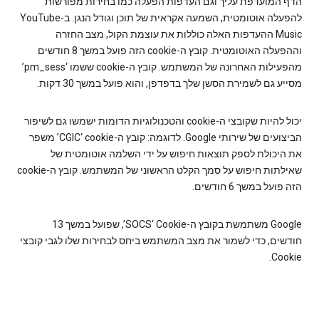
הדף המועדפת עליך וגם העדפות הפעלה כמו בחירות מפורשות
להפעלה אוטומטית, השמעה אקראית של תוכן וגודל הנגן. ב-YouTube
Music ההעדפות האלה כוללות את עוצמת הקול, מצב החזרה
וההפעלה האוטומטית. קובץ ה-cookie הזה פועל במשך 8 חודשים
מהפעילות האחרונה של המשתמש. קובץ ה-cookie ששמו ‘pm_sess’
מסייע גם לשמירת הסשן שלך בדפדפן, והוא פועל במשך 30 דקות.
יכול להיות שקובצי ה-cookie והטכנולוגיות הדומות ישמשו גם לשיפור
הביצועים של שירותי Google. לדוגמה: קובץ ה-cookie‏ ‘CGIC’ משפר
את היכולת לספק תוצאות חיפוש על ידי השלמה אוטומטית של
שאילתות חיפוש על סמך הקלט הראשוני של המשתמש. קובץ ה-cookie
הזה פועל במשך 6 חודשים.
Google משתמשת בקובץ ה-Cookie‏ ‘SOCS’, שפועל במשך 13
חודשים, כדי לשמור את מצב המשתמש ביחס לבחירות שלו לגבי קובצי
Cookie.