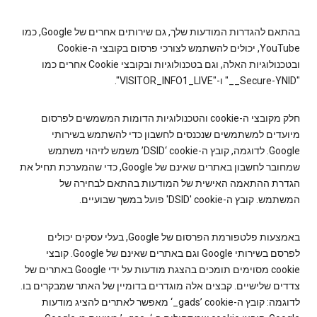
בהתאם להגדרות המודעות שלך, גם שירותים אחרים של Google, כמו
YouTube, יכולים להשתמש לצורכי פרסום בקובצי ה-Cookie
ובטכנולוגיות האלה, וגם בטכנולוגיות ובקובצי Cookie אחרים כמו
"‎__Secure-YNID" ו-"VISITOR_INFO1_LIVE".
חלק מקובצי ה-cookie והטכנולוגיות הדומות המשמשים לפרסום
מיועדים למשתמשים שנכנסים לחשבון כדי להשתמש בשירותי
Google. לדוגמה, קובץ ה-cookie‏ ‘DSID’ משמש לזיהוי משתמש
שמחובר לחשבון באתרים שאינם של Google, כדי שהמערכת תחיל את
הגדרת ההתאמה האישית של המודעות בהתאם לבחירה של
המשתמש. קובץ ה-cookie‏ 'DSID' פועל במשך שבועיים.
באמצעות פלטפורמת הפרסום של Google, בעלי עסקים יכולים
לפרסם בשירותי Google וגם באתרים שאינם של Google. קובצי
cookie מסוימים תומכים בהצגת מודעות על ידי Google באתרים של
צדדים שלישיים. קבצים אלה מוגדרים בדומיין של האתר שמבקרים בו.
לדוגמה: קובץ ה-cookie‏ ‎‘_gads’‎ מאפשר לאתרים להציג מודעות