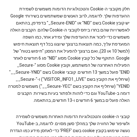
חלק מקובצי ה-Cookie והטכנולוגיות הדומות משמשים לשמירת
ההעדפות שלך. לדוגמה, לרוב האנשים שמשתמשים בשירותי Google
יש קובץ Cookie בשם "NID" או "‎_Secure-ENID" בדפדפן, בהתאם
לאפשרויות שהם בחרו ביחס לקובצי ה-Cookie שלהם. הקבצים האלה
משמשים כדי לזכור את ההעדפות שלך ומידע אחר, כמו השפה
המועדפת עליך, כמה תוצאות ברצונך שיוצגו בכל דף תוצאות חיפוש
(למשל 10 או 20), ואם ברצונך להפעיל את המסנן "חיפוש בטוח" של
Google. התוקף של כל קובץ Cookie מסוג "NID" פג 6 חודשים לאחר
הפעילות האחרונה של המשתמש, וקובץ Cookie מסוג "‎_Secure-
ENID" פועל במשך 13 חודשים. קובצי Cookie בשם "‎__Secure-YNID"
(שיחליף את הקובץ בשם "VISITOR_INFO1_LIVE") ו-"‎__Secure-
YENID" (שיחליף את הקובץ בשם "‎__Secure-YEC") משמשים למטרה
דומה ב-YouTube וגם כדי לזהות ולפתור בעיות בשירות. הקבצים
האלה פועלים במשך 6 חודשים ו-13 חודשים, בהתאמה.
קובצי ה-cookie והטכנולוגיות הדומות האחרות משמשים לשמירה
ולשיפור של החוויה שלך במהלך סשן מסוים. לדוגמה, ב-YouTube
נעשה שימוש בקובץ cookie בשם 'PREF' כדי לאחסן מידע כמו הגדרת