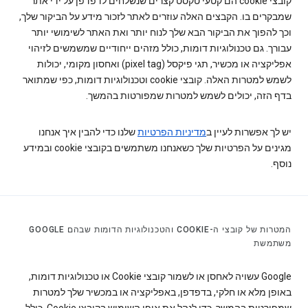
קובצי cookie הם קטעי טקסט קצרים שנשלחים לדפדפן על ידי אתר
שמבקרים בו. הקבצים האלה עוזרים לאתר לזכור מידע על הביקור שלך,
וכך להפוך את הביקור הבא שלך לנוח יותר ואת האתר לשימושי יותר
עבורך. גם טכנולוגיות דומות, כולל מזהים ייחודיים שמשמשים לזיהוי
אפליקציה או מכשיר, תגי פיקסל (pixel tag) ואחסון מקומי, יכולות
לשמש למטרות האלה. קובצי cookie וטכנולוגיות דומות, כפי שמתואר
בדף הזה, יכולים לשמש למטרות שמפורטות בהמשך.
יש לך אפשרות לעיין ב
מדיניות הפרטיות
שלנו כדי להבין איך אנחנו
מגינים על הפרטיות שלך כשאנחנו משתמשים בקובצי cookie ובמידע
נוסף.
המטרות של קובצי ה-COOKIE והטכנולוגיות הדומות שבהם GOOGLE
משתמשת
‫Google עשויה לאחסן או לשמור קובצי Cookie או טכנולוגיות דומות,
באופן מלא או חלקי, בדפדפן, באפליקציה או במכשיר שלך למטרות