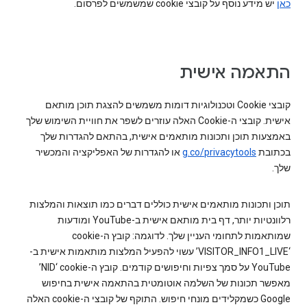
כאן
יש מידע נוסף על קובצי cookie שמשמשים לפרסום.
התאמה אישית
קובצי Cookie וטכנולוגיות דומות משמשים להצגת תוכן מותאם
אישית. קובצי ה-Cookie האלה עוזרים לשפר את חוויית השימוש שלך
באמצעות תוכן ותכונות מותאמים אישית, בהתאם להגדרות שלך
בכתובת
g.co/privacytools
או להגדרות של האפליקציה והמכשיר
שלך.
תוכן ותכונות מותאמים אישית כוללים דברים כמו תוצאות והמלצות
רלוונטיות יותר, דף בית מותאם אישית ב-YouTube ומודעות
‘VISITOR_INFO1_LIVE’ עשוי להפעיל המלצות מותאמות אישית ב-
YouTube על סמך צפיות וחיפושים קודמים. קובץ ה-cookie‏ ‘NID’
מאפשר תכונות של השלמה אוטומטית בהתאמה אישית בחיפוש
Google כשמקלידים מונחי חיפוש. התוקף של קובצי ה-cookie האלה