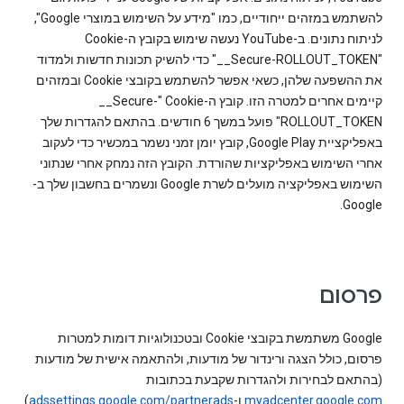
להשתמש במזהים ייחודיים, כמו "מידע על השימוש במוצרי Google",
"‎__Secure-ROLLOUT_TOKEN" כדי להשיק תכונות חדשות ולמדוד
את ההשפעה שלהן, כשאי אפשר להשתמש בקובצי Cookie ובמזהים
קיימים אחרים למטרה הזו. קובץ ה-Cookie‏ "‎__Secure-
ROLLOUT_TOKEN" פועל במשך 6 חודשים. בהתאם להגדרות שלך
באפליקציית Google Play, קובץ יומן זמני נשמר במכשיר כדי לעקוב
אחרי השימוש באפליקציות שהורדת. הקובץ הזה נמחק אחרי שנתוני
השימוש באפליקציה מועלים לשרת Google ונשמרים בחשבון שלך ב-
Google.
פרסום
‫Google משתמשת בקובצי Cookie ובטכנולוגיות דומות למטרות
פרסום, כולל הצגה ורינדור של מודעות, ולהתאמה אישית של מודעות
(בהתאם לבחירות ולהגדרות שקבעת בכתובות
myadcenter.google.com
ו-
adssettings.google.com/partnerads
).