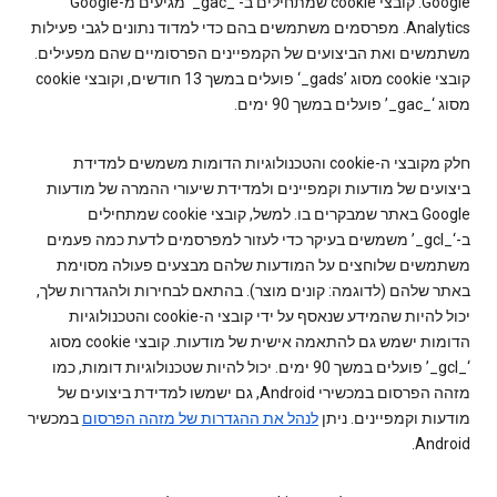
Google. קובצי cookie שמתחילים ב-‘_gac_’ מגיעים מ-Google
Analytics. מפרסמים משתמשים בהם כדי למדוד נתונים לגבי פעילות
משתמשים ואת הביצועים של הקמפיינים הפרסומיים שהם מפעילים.
קובצי cookie מסוג ‎‘_gads’‎ פועלים במשך 13 חודשים, וקובצי cookie
מסוג ‘_gac_’ פועלים במשך 90 ימים.
חלק מקובצי ה-cookie והטכנולוגיות הדומות משמשים למדידת
ביצועים של מודעות וקמפיינים ולמדידת שיעורי ההמרה של מודעות
Google באתר שמבקרים בו. למשל, קובצי cookie שמתחילים
ב-‘_gcl_’ משמשים בעיקר כדי לעזור למפרסמים לדעת כמה פעמים
משתמשים שלוחצים על המודעות שלהם מבצעים פעולה מסוימת
באתר שלהם (לדוגמה: קונים מוצר). בהתאם לבחירות ולהגדרות שלך,
יכול להיות שהמידע שנאסף על ידי קובצי ה-cookie והטכנולוגיות
הדומות ישמש גם להתאמה אישית של מודעות. קובצי cookie מסוג
‘_gcl_’ פועלים במשך 90 ימים. יכול להיות שטכנולוגיות דומות, כמו
מזהה הפרסום במכשירי Android, גם ישמשו למדידת ביצועים של
מודעות וקמפיינים. ניתן
לנהל את ההגדרות של מזהה הפרסום
במכשיר
Android.