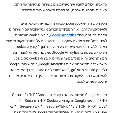
כך אנחנו יכולים להבין איך משתמשים בשירותים, לשפר את התוכן,
האיכות והתכונות שלהם, וגם לפתח ולשפר שירותים חדשים.
חלק מקובצי ה-cookie והטכנולוגיות הדומות עוזרים לאתרים
ולאפליקציות להבין איך המבקרים יוצרים אינטראקציה עם השירותים
שלהם. לדוגמה, בכלי
Google Analytics
, קובצי cookie משמשים
לאיסוף של מידע מטעם עסקים ודיווח לעסקים על סטטיסטיקות שימוש
באתר, ללא נתוני זיהוי אישיים של מבקרים. ‘ga_’,‏ קובץ ה-cookie
העיקרי שמשמש ב-Google Analytics,‏ מאפשר לשירות להבחין בין
המשתמשים והוא פועל במשך שנתיים. קובץ ה-cookie‏ מסוג ‘ga_’‏
משמש כל אתר שמטמיע את Google Analytics, כולל שירותי Google.
כל קובץ cookie מסוג ‘ga_’‏ הוא ייחודי לנכס הספציפי, כך שאי אפשר
להשתמש בו כדי לעקוב אחר משתמש או דפדפן נתון באתרים אחרים
שאינם קשורים לנכס.
שירותי Google משתמשים גם בקובצי ה-Cookie‏ "NID" ו-"‎_Secure-
ENID" בחיפוש Google, ובקובצי ה-Cookie‏ "‎__Secure-YNID",‏
"VISITOR_INFO1_LIVE",‏ "‎__Secure-YENID" ו-"‎'__Secure-YE" ב-
YouTube, לניתוח נתונים. אפליקציות של Google לנייד יכולות גם