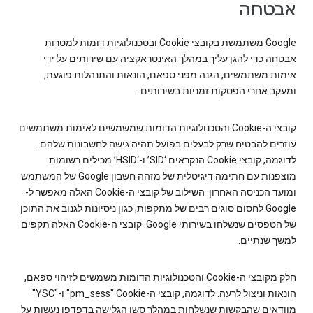
אבטחה
‫Google משתמשת בקובצי Cookie ובטכנולוגיות דומות למטרות
אבטחה כדי להגן עליך במהלך האינטראקציה עם שירותים על ידי
אימות משתמשים, הגנה מפני ספאם, הונאות והתנהלות פוגעת,
ומעקב אחרי הפסקות זמניות בשירותים.
קובצי ה-Cookie והטכנולוגיות הדומות שמשמשים לאימות משתמשים
עוזרים להבטיח שרק לבעלים בפועל תהיה גישה לחשבונות שלהם.
לדוגמה, קובצי Cookie הנקראים ‘SID’ ו-‘HSID’ מכילים רשומות
מוצפנות עם חתימה דיגיטלית של מזהה חשבון Google של המשתמש
ומועד הכניסה האחרון. השילוב של קובצי ה-Cookie האלה מאפשר ל-
Google לחסום סוגים רבים של מתקפות, כגון ניסיונות לגנוב את התוכן
של הטפסים שנשלחו בשירותי Google. קובצי ה-Cookie האלה תקפים
למשך שנתיים.
חלק מקובצי ה-Cookie והטכנולוגיות הדומות משמשים לזיהוי ספאם,
הונאות וניצול לרעה. לדוגמה, קובצי ה-Cookie‏ "pm_sess" ו-"YSC"
מוודאים שהבקשות שנשלחות במהלך סשן הגלישה בדפדפן נעשות על