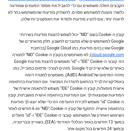
הקבצים האלה משמשים גם כדי להגביל את מספר הפעמים שמודעה
כלשהי מוצגת למשתמש מסוים, להשתיק מודעות שהמשתמש בחר לא
לראות יותר, וגם להציג מודעות ולמדוד את האפקטיביות שלהן.
קובץ ה-Cookie‏ בשם "NID" יכול לשמש להצגת מודעות בשירותי
Google למשתמשים שלא מחוברים לחשבון. חלק מהאתרים של
Google שאין בהם מודעות, כמו Google Cloud (בכתובת
cloud.google.com
), לא משתמשים בקובץ ה-Cookie‏ "NID" למטרה
הזו. קובצי ה-Cookie‏ "IDE" ו-"id" משמשים להצגת מודעות Google
באתרים שלא שייכים ל-Google. מזהים לצורכי פרסום במובייל, כמו
מזהה הפרסום של Android‏ (AdID), משמשים למטרה דומה
באפליקציות לנייד בהתאם להגדרות המכשיר. אם המודעות בהתאמה
אישית מופעלות, קובץ ה-Cookie‏ "IDE" משמש להתאמה אישית של
המודעות שמוצגות לך. אם המודעות בהתאמה אישית מושבתות, קובץ
ה-Cookie‏ "id" משמש לזכירת ההעדפה הזו כדי שלא יוצגו לך מודעות
בהתאמה אישית. התוקף של קובץ ה-Cookie‏ "NID" פג 6 חודשים לאחר
השימוש האחרון של המשתמש. קובצי ה-Cookie‏ "IDE" ו-"id" פועלים
במשך 13 חודשים באזור הכלכלי האירופי (EEA), בשווייץ ובבריטניה,
ובמשך 24 חודשים בכל מקום אחר.