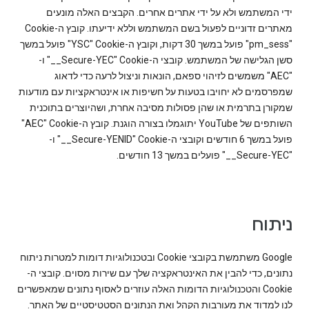
ידי המשתמש ולא על ידי אתרים אחרים. הקבצים האלה מונעים
"pm_sess" פועל במשך 30 דקות, וקובץ ה-Cookie‏ "YSC" פועל במשך
סשן הגלישה של המשתמש. קובצי ה-Cookie‏ "‎__Secure-YEC" ו-
"AEC" משמשים לזיהוי ספאם, הונאות וניצול לרעה כדי לדאוג
שמפרסמים לא יחויבו בטעות על חשיפות או אינטראקציות עם מודעות
שמקורן בתרמית או שהן פסולות מסיבה אחרת, ושהיוצרים בתוכנית
השותפים של YouTube יתוגמלו בצורה הוגנת. קובץ ה-Cookie‏ "AEC"
פועל במשך 6 חודשים וקובצי ה-Cookie‏ "‎__Secure-YENID" ו-
"‎__Secure-YEC" פועלים במשך 13 חודשים.
ניתוח
‫Google משתמשת בקובצי Cookie ובטכנולוגיות דומות למטרות ניתוח
נתונים, כדי להבין את האינטראקציה שלך עם שירות מסוים. קובצי ה-
Cookie והטכנולוגיות הדומות האלה עוזרים לאסוף נתונים שמאפשרים
לנו למדוד את מעורבות הקהל ואת הנתונים הסטטיסטיים של האתר.