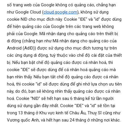
số trang web của Google không có quảng cáo, chẳng hạn
như Google Cloud (
cloud.google.com
), không sử dụng
cookie NID cho mục đích này. Cookie "IDE" và "id" được dùng
để hiện quảng cáo của Google trên các trang web không
phải của Google. Mã nhận dạng cho quảng cáo trên thiết bị
di động (chẳng hạn như Mã nhận dạng cho quảng cáo của
Android (AdID)) được sử dụng cho mục đích tương tự trên
các ứng dụng di động, tuỳ thuộc vào chế độ cài đặt của thiết
bị. Nếu bạn bật chế độ quảng cáo được cá nhân hoá, thì
cookie "IDE" sẽ được dùng để cá nhân hoá quảng cáo mà
bạn nhìn thấy. Nếu bạn tắt chế độ quảng cáo được cá nhân
hoá, thì cookie "id" sẽ được dùng để ghi nhớ lựa chọn ưu tiên
này, do đó, bạn sẽ không nhìn thấy quảng cáo được cá nhân
hoá. Cookie "NID" sẽ hết hạn sau 6 tháng kể từ lần người
dùng sử dụng gần đây nhất. Cookie "IDE" và "id" sẽ tồn tại
trong 13 tháng ở Khu vực kinh tế Châu Âu, Thuỵ Sĩ cũng như
Vương quốc Anh, và hết hạn sau 24 tháng ở những nơi khác.