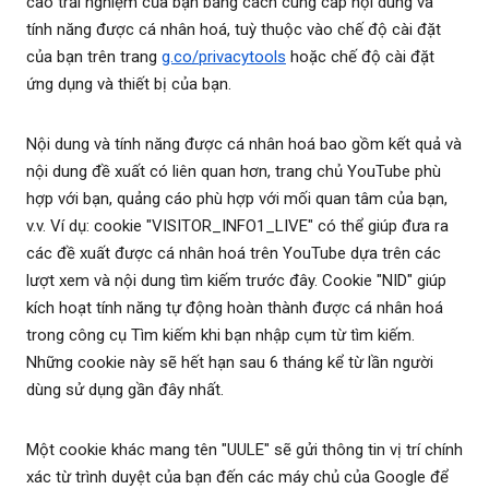
cao trải nghiệm của bạn bằng cách cung cấp nội dung và
tính năng được cá nhân hoá, tuỳ thuộc vào chế độ cài đặt
của bạn trên trang
g.co/privacytools
hoặc chế độ cài đặt
ứng dụng và thiết bị của bạn.
Nội dung và tính năng được cá nhân hoá bao gồm kết quả và
nội dung đề xuất có liên quan hơn, trang chủ YouTube phù
hợp với bạn, quảng cáo phù hợp với mối quan tâm của bạn,
v.v. Ví dụ: cookie "VISITOR_INFO1_LIVE" có thể giúp đưa ra
các đề xuất được cá nhân hoá trên YouTube dựa trên các
lượt xem và nội dung tìm kiếm trước đây. Cookie "NID" giúp
kích hoạt tính năng tự động hoàn thành được cá nhân hoá
trong công cụ Tìm kiếm khi bạn nhập cụm từ tìm kiếm.
Những cookie này sẽ hết hạn sau 6 tháng kể từ lần người
dùng sử dụng gần đây nhất.
Một cookie khác mang tên "UULE" sẽ gửi thông tin vị trí chính
xác từ trình duyệt của bạn đến các máy chủ của Google để