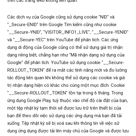
trên các trang web không liên quan.
Các dịch vụ của Google cũng sử dụng cookie "NID" và
"_Secure-ENID" trên Google Tìm kiếm cũng như cookie
"__Secure-YNID", "VISITOR_INFO1_LIVE", "__Secure-YENID"
và "__Secure-YEC" trên YouTube để phân tích. Các ứng
dụng di động của Google cũng có thể sử dụng giá trị nhận
dạng riêng biệt, chẳng hạn như "Mã nhận dạng sử dụng của
Google" để phân tích. YouTube sử dụng cookie "__Secure-
ROLLOUT_TOKEN" để ra mắt các tính năng mới và đo lường
tác động liên quan khi không thể sử dụng các cookie và giá
trị nhận dạng hiện có khác cho cùng một mục đích. Cookie
"__Secure-ROLLOUT_TOKEN" tồn tại trong 6 tháng. Trong
ứng dụng Google Play, tuỳ thuộc vào chế độ cài đặt của bạn,
một tệp nhật ký tạm thời sẽ được lưu trữ trên thiết bị của
bạn để theo dõi việc sử dụng các ứng dụng mà bạn đã tải
xuống. Tệp nhật ký sẽ bị xoá sau khi thông tin về việc sử
dụng ứng dụng được tải lên máy chủ của Google và được lưu