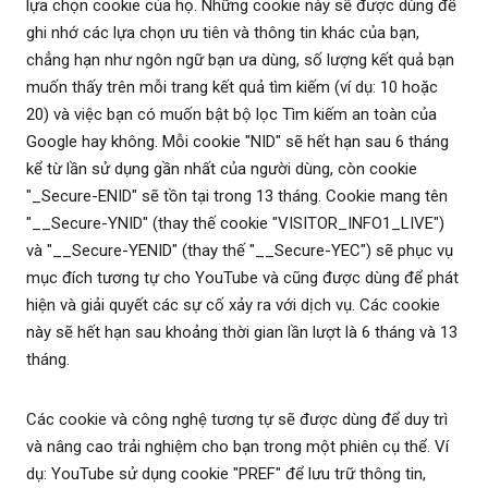
lựa chọn cookie của họ. Những cookie này sẽ được dùng để
ghi nhớ các lựa chọn ưu tiên và thông tin khác của bạn,
chẳng hạn như ngôn ngữ bạn ưa dùng, số lượng kết quả bạn
muốn thấy trên mỗi trang kết quả tìm kiếm (ví dụ: 10 hoặc
20) và việc bạn có muốn bật bộ lọc Tìm kiếm an toàn của
Google hay không. Mỗi cookie "NID" sẽ hết hạn sau 6 tháng
kể từ lần sử dụng gần nhất của người dùng, còn cookie
"_Secure-ENID" sẽ tồn tại trong 13 tháng. Cookie mang tên
"__Secure-YNID" (thay thế cookie "VISITOR_INFO1_LIVE")
và "__Secure-YENID" (thay thế "__Secure-YEC") sẽ phục vụ
mục đích tương tự cho YouTube và cũng được dùng để phát
hiện và giải quyết các sự cố xảy ra với dịch vụ. Các cookie
này sẽ hết hạn sau khoảng thời gian lần lượt là 6 tháng và 13
tháng.
Các cookie và công nghệ tương tự sẽ được dùng để duy trì
và nâng cao trải nghiệm cho bạn trong một phiên cụ thể. Ví
dụ: YouTube sử dụng cookie "PREF" để lưu trữ thông tin,