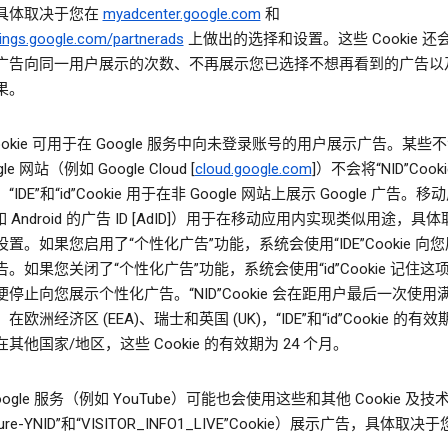
具体取决于您在
myadcenter.google.com
和
ings.google.com/partnerads
上做出的选择和设置。这些 Cookie 还
广告向同一用户展示的次数、不再展示您已选择不想再看到的广告以
果。
”Cookie 可用于在 Google 服务中向未登录账号的用户展示广告。某些
le 网站（例如 Google Cloud [
cloud.google.com
]）不会将“NID”Cook
IDE”和“id”Cookie 用于在非 Google 网站上展示 Google 广告。移
如 Android 的广告 ID [AdID]）用于在移动应用内实现类似用途，具
置。如果您启用了“个性化广告”功能，系统会使用“IDE”Cookie 向
。如果您关闭了“个性化广告”功能，系统会使用“id”Cookie 记住这
停止向您展示个性化广告。“NID”Cookie 会在距用户最后一次使用满
欧洲经济区 (EEA)、瑞士和英国 (UK)，“IDE”和“id”Cookie 的有效期
其他国家/地区，这些 Cookie 的有效期为 24 个月。
oogle 服务（例如 YouTube）可能也会使用这些和其他 Cookie 及
cure-YNID”和“VISITOR_INFO1_LIVE”Cookie）展示广告，具体取