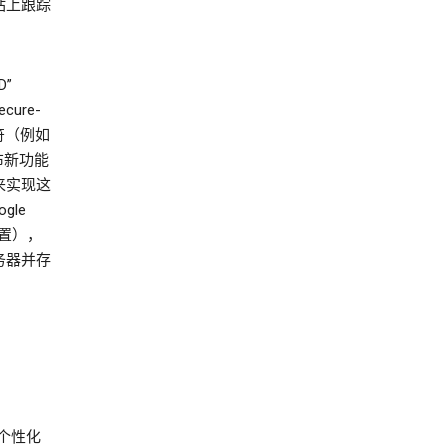
站上跟踪
D”
cure-
识符（例如
发布新功能
e 来实现这
gle
置），
务器并存
示个性化