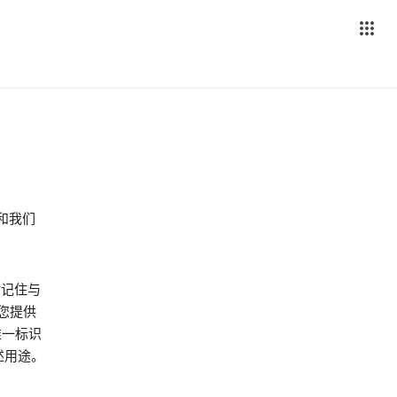
 和我们
站记住与
您提供
唯一标识
下述用途。