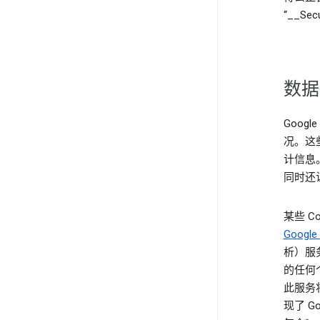
“__Se
数据
Goog
况。这
计信息
同时还
某些 
Google
析）服
的任何个
此服务将
现了 Go