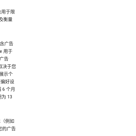
会用于限
及衡量
不含广告
ie 用于
动广告
体取决于您
您展示个
项偏好设
 6 个月
为 13
技术（例如
决于您的广告