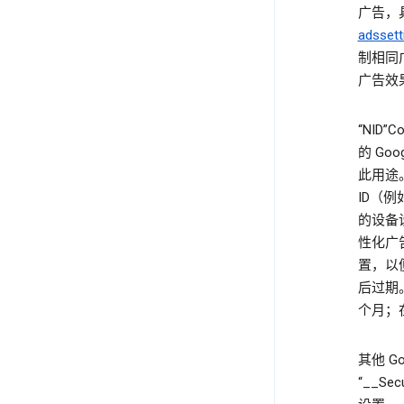
广告，
adssett
制相同
广告效
“NID
的 Goog
此用途。“
ID（例
的设备设
性化广告
置，以便
后过期。在
个月；在
其他 G
“__Se