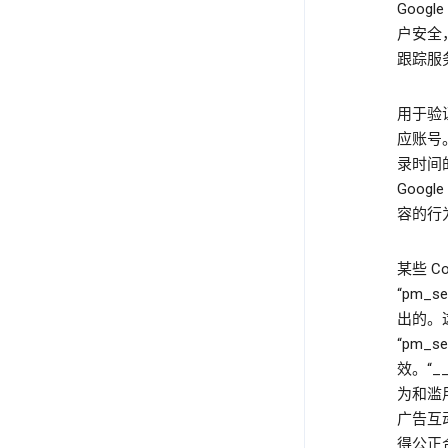
Goog
户安全
跟踪服
用于验
应账号。例
录时间
Goog
容的行为
某些 
“pm_
出的。
“pm_s
效。“__
为和滥
广告互动
得公正合理