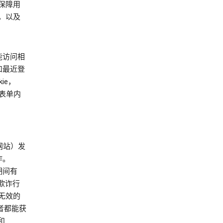
时保障用
，以及
能访问相
 和最近登
ie，
的表单内
，
他网站）发
作。
话期间有
容、欺诈行
无效的
作者都能获
和