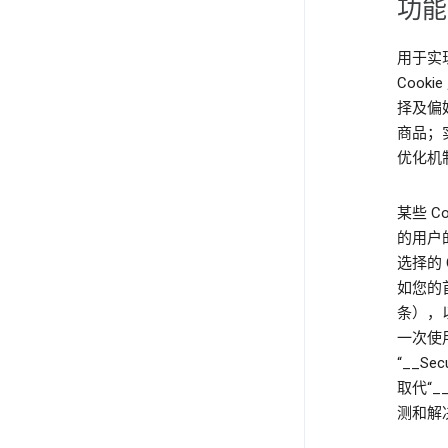
功能
用于实
Cook
择及偏
商品；
优化机
某些 C
的用户的
选择的 
如您的
条），以
一次使用
“__Sec
取代“_
测和解决