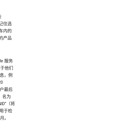
些
：记住选
车内的
的产品
e 服务
取决于他们
信息，例
0
用户最后
月。名为
ENID”（将
还会用于检
个月。