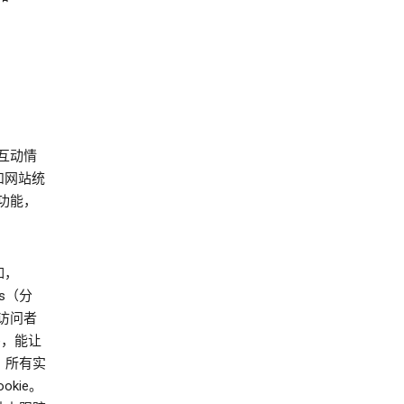
的互动情
和网站统
功能，
如，
cs（分
访问者
ie，能让
。所有实
okie。