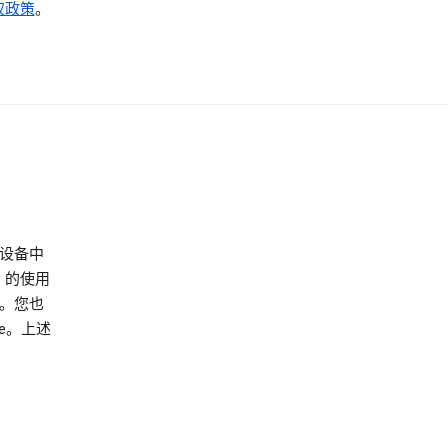
权政策
。
/设备中
e 的使用
。您也
e。上述