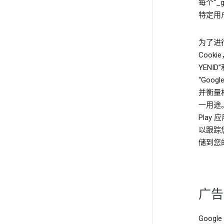
每个“_
特定用
为了进行分
Cookie
YENI
“Goo
并衡量相关
一用途。“
Pla
以跟踪
储到您的
广告
Goog