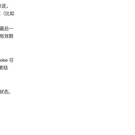
来说，
设置（比如
户最后一
，有效期
kie 可
索结
选择状态。