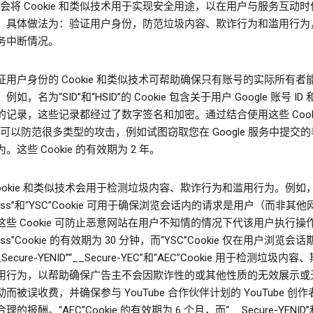
le 会将 Cookie 和类似技术用于实现安全用途，以在用户与服务互动
，具体做法为：验证用户身份，防范垃圾内容、欺诈行为和滥用行为
务中断情况。
证用户身份的 Cookie 和类似技术可帮助确保只有账号的实际所有者
如，名为“SID”和“HSID”的 Cookie 包含关于用户 Google 账号 ID
的记录，这些记录都经过了数字签名和加密。通过结合使用这些 Cook
le 可以防范很多类型的攻击，例如试图窃取您在 Google 服务中提交
。这些 Cookie 的有效期为 2 年。
Cookie 和类似技术会用于检测垃圾内容、欺诈行为和滥用行为。例如
sess”和“YSC”Cookie 可用于确保浏览会话内的请求是用户（而非其
这些 Cookie 可防止恶意网站在用户不知情的情况下代该用户执行操
ess”Cookie 的有效期为 30 分钟，而“YSC”Cookie 仅在用户浏览会
Secure-YENID”“__Secure-YEC”和“AEC”Cookie 用于检测垃圾内
用行为，以帮助确保广告主不会因欺诈性的或其他性质的无效展示或
而被误收费，并确保参与 YouTube 合作伙伴计划的 YouTube 创
的报酬。“AEC”Cookie 的有效期为 6 个月，而“__Secure-YENID”