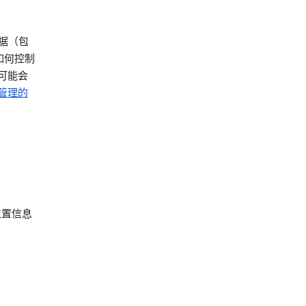
数据（包
如何控制
法可能会
童管理的
位置信息