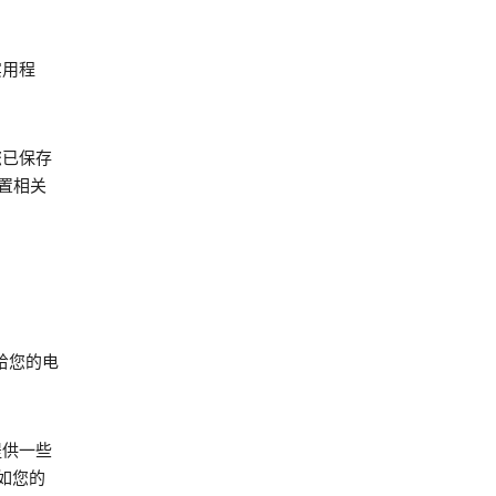
实用程
您已保存
位置相关
给您的电
提供一些
如您的