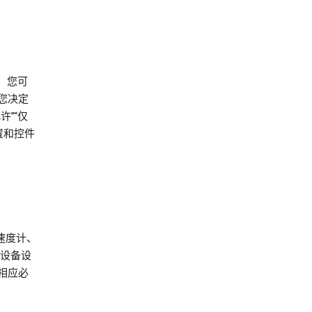
中，您可
您决定
”“仅
置和控件
加速度计、
的设备设
相应必