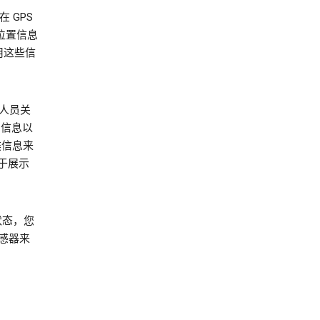
 GPS
位置信息
利用这些信
人员关
 信息以
类信息来
于展示
状态，您
传感器来