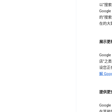
以“搜索
Goo
的“搜
在的大
展示更
Goo
店”之
设您正
解 Go
提供更
Goo
在其他