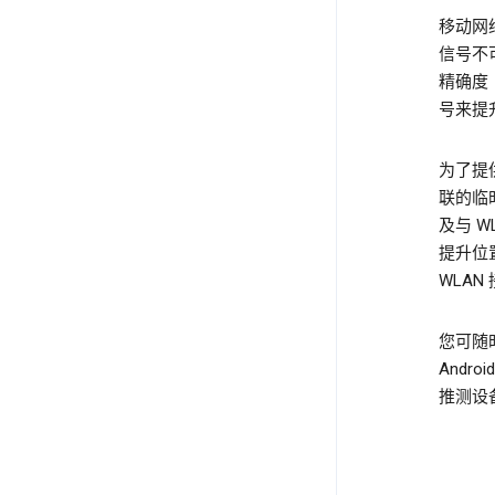
移动网络
信号不
精确度（
号来提
为了提
联的临时
及与 
提升位
WLA
您可随时
Andr
推测设