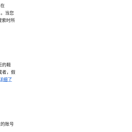
其在
）。当您
搜索时所
近的鞋
或者，假
详细了
您的账号