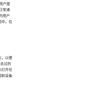
为用户提
日常通
的用户
图中，位
方，以便
备去过的
未打开任
图和设备