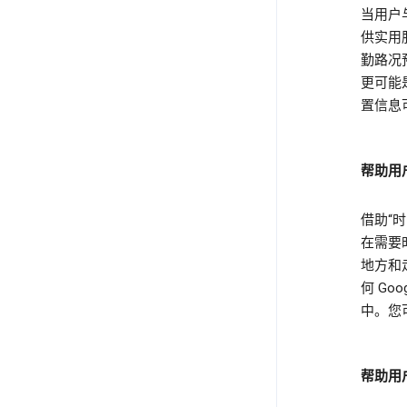
当用户与
供实用
勤路况
更可能
置信息
帮助用
借助“
在需要
地方和
何 G
中。您
帮助用